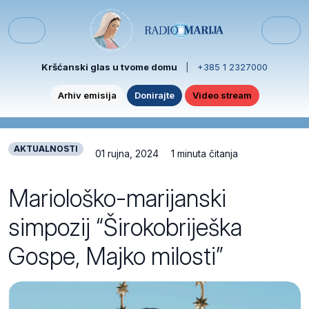
Skip to content
Skip to footer
Menu
Kršćanski glas u tvome domu
|
+385 1 2327000
Arhiv emisija
Donirajte
Video stream
AKTUALNOSTI
01 rujna, 2024
1 minuta čitanja
Mariološko-marijanski
simpozij “Širokobriješka
Gospe, Majko milosti”