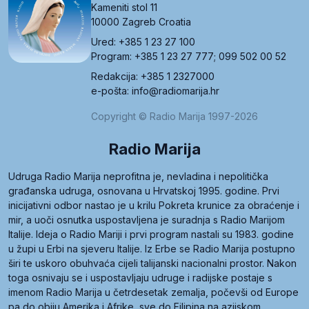
Kameniti stol 11
10000 Zagreb Croatia
Ured: +385 1 23 27 100
Program: +385 1 23 27 777; 099 502 00 52
Redakcija: +385 1 2327000
e-pošta: info@radiomarija.hr
Copyright © Radio Marija 1997-2026
Radio Marija
Udruga Radio Marija neprofitna je, nevladina i nepolitička
građanska udruga, osnovana u Hrvatskoj 1995. godine. Prvi
inicijativni odbor nastao je u krilu Pokreta krunice za obraćenje i
mir, a uoči osnutka uspostavljena je suradnja s Radio Marijom
Italije. Ideja o Radio Mariji i prvi program nastali su 1983. godine
u župi u Erbi na sjeveru Italije. Iz Erbe se Radio Marija postupno
širi te uskoro obuhvaća cijeli talijanski nacionalni prostor. Nakon
toga osnivaju se i uspostavljaju udruge i radijske postaje s
imenom Radio Marija u četrdesetak zemalja, počevši od Europe
pa do obiju Amerika i Afrike, sve do Filipina na azijskom