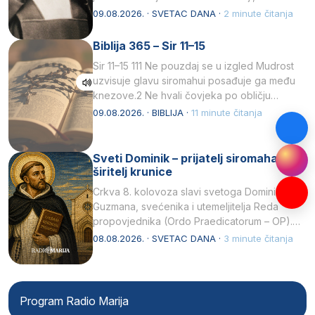
listopada 1891, u Wrocławu…
09.08.2026. · SVETAC DANA ·
2 minute čitanja
Biblija 365 – Sir 11–15
Sir 11–15 111 Ne pouzdaj se u izgled Mudrost
uzvisuje glavu siromahui posađuje ga među
knezove.2 Ne hvali čovjeka po obličju
njegovui…
09.08.2026. · BIBLIJA ·
11 minute čitanja
Sveti Dominik – prijatelj siromaha i
širitelj krunice
Crkva 8. kolovoza slavi svetoga Dominika
Guzmana, svećenika i utemeljitelja Reda
propovjednika (Ordo Praedicatorum – OP).
Svojim životom, dubokom ljubavlju prema
08.08.2026. · SVETAC DANA ·
3 minute čitanja
Kristu…
Program Radio Marija