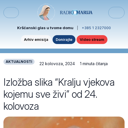
Skip to content
Skip to footer
Menu
Kršćanski glas u tvome domu
|
+385 1 2327000
Arhiv emisija
Donirajte
Video stream
AKTUALNOSTI
22 kolovoza, 2024
1 minuta čitanja
Izložba slika “Kralju vjekova
kojemu sve živi” od 24.
kolovoza