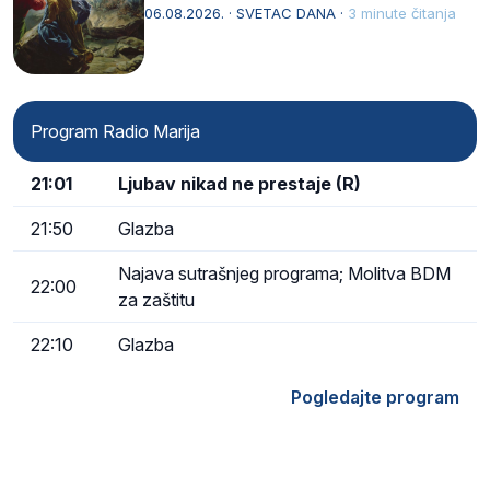
drugoj…
06.08.2026. · SVETAC DANA ·
3 minute čitanja
Program Radio Marija
21:01
Ljubav nikad ne prestaje (R)
21:50
Glazba
Najava sutrašnjeg programa; Molitva BDM
22:00
za zaštitu
22:10
Glazba
Pogledajte program