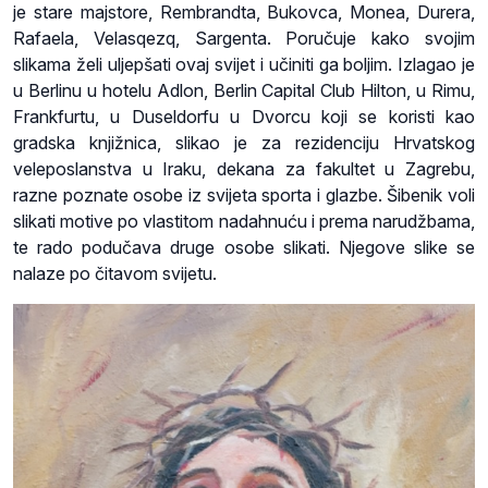
je stare majstore, Rembrandta, Bukovca, Monea, Durera,
Rafaela, Velasqezq, Sargenta. Poručuje kako svojim
slikama želi uljepšati ovaj svijet i učiniti ga boljim. Izlagao je
u Berlinu u hotelu Adlon, Berlin Capital Club Hilton, u Rimu,
Frankfurtu, u Duseldorfu u Dvorcu koji se koristi kao
gradska knjižnica, slikao je za rezidenciju Hrvatskog
veleposlanstva u Iraku, dekana za fakultet u Zagrebu,
razne poznate osobe iz svijeta sporta i glazbe. Šibenik voli
slikati motive po vlastitom nadahnuću i prema narudžbama,
te rado podučava druge osobe slikati. Njegove slike se
nalaze po čitavom svijetu.