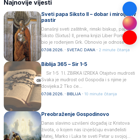
Najnovije vijesti
Sveti papa Siksto II – dobar i miroljubiv
pastir
Današnji sveti zaštitnik, rimski biskup, papa
Siksto (Sixtus) II, prema knjizi Liber Pontificalis
bio je rođenjem Grk. Obnovio je odnose s
afričkim…
07.08.2026. · SVETAC DANA ·
2 minute čitanja
Biblija 365 – Sir 1-5
Sir 1-5 1 I. ZBIRKA IZREKA Otajstvo mudrosti
Svaka je mudrost od Gospoda i s njime je
dovijeka.2 Tko će…
07.08.2026. · BIBLIJA ·
10 minute čitanja
Preobraženje Gospodinovo
Danas slavimo uzvišeni događaj iz Kristova
života, o kojem nas izvješćuju evanđelisti
Matej, Marko i Luka te sveti Petar u svojoj