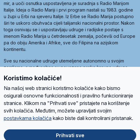
mir, a uoči osnutka uspostavljena je suradnja s Radio Marijom
Italije. Ideja o Radio Mariji i prvi program nastali su 1983. godine
u župi u Erbi na sjeveru Italije. Iz Erbe se Radio Marija postupno
širi te uskoro obuhvaća cijeli talijanski nacionalni prostor. Nakon
toga osnivaju se i uspostavljaju udruge i radijske postaje s
imenom Radio Marija u četrdesetak zemalja, počevši od Europe
pa do obiju Amerika i Afrike, sve do Filipina na azijskom
kontinentu.
Sve su nacionalne udruge utemeljene autonomno u svojim
zemljama, a međusobna su povezane preko krovne udruge
pod nazivom Svjetska obitelj Radio Marije (World Family of
Koristimo kolačiće!
Radio Maria). Svjetsku obitelj utemeljilo je sedam članica, među
kojima je i hrvatska Udruga Radio Marija.
Na našoj web stranici koristimo kolačiće kako bismo
osigurali osnovne funkcionalnosti i pravilno funkcioniranje
stranice. Klikom na "Prihvati sve" pristajete na korištenje
svih kolačića. Međutim, možete upravljati svojim
O nama
Radio
Program
Volonteri
Prijatelji
Kontakt
Pravila privatnosti
postavkama kolačića
kako biste dali kontrolirani pristanak.
Kolačići
Uvjeti korištenja
Ova stranica je zaštićena Google reCAPTCHA sustavom
Prihvati sve