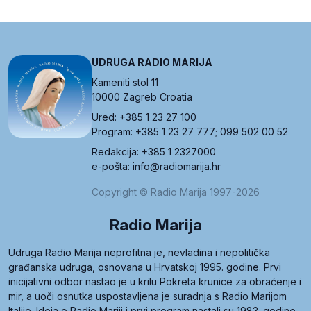
UDRUGA RADIO MARIJA
Kameniti stol 11
10000 Zagreb Croatia
Ured: +385 1 23 27 100
Program: +385 1 23 27 777; 099 502 00 52
Redakcija: +385 1 2327000
e-pošta: info@radiomarija.hr
Copyright © Radio Marija 1997-2026
Radio Marija
Udruga Radio Marija neprofitna je, nevladina i nepolitička
građanska udruga, osnovana u Hrvatskoj 1995. godine. Prvi
inicijativni odbor nastao je u krilu Pokreta krunice za obraćenje i
mir, a uoči osnutka uspostavljena je suradnja s Radio Marijom
Italije. Ideja o Radio Mariji i prvi program nastali su 1983. godine