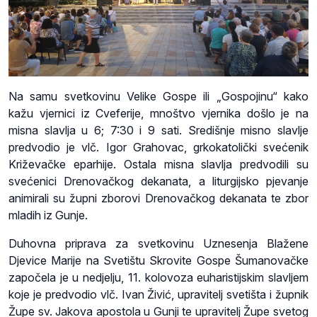
Na samu svetkovinu Velike Gospe ili „Gospojinu“ kako
kažu vjernici iz Cveferije, mnoštvo vjernika došlo je na
misna slavlja u 6; 7:30 i 9 sati. Središnje misno slavlje
predvodio je vlč. Igor Grahovac, grkokatolički svećenik
Križevačke eparhije. Ostala misna slavlja predvodili su
svećenici Drenovačkog dekanata, a liturgijsko pjevanje
animirali su župni zborovi Drenovačkog dekanata te zbor
mladih iz Gunje.
Duhovna priprava za svetkovinu Uznesenja Blažene
Djevice Marije na Svetištu Skrovite Gospe Šumanovačke
započela je u nedjelju, 11. kolovoza euharistijskim slavljem
koje je predvodio vlč. Ivan Živić, upravitelj svetišta i župnik
Župe sv. Jakova apostola u Gunji te upravitelj Župe svetog