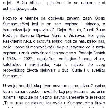
osjete Božju blizinu i prisutnost te se nahrane kod
euharistijskog stola.
Pozvao je vjernike da otpjevaju zavjetni zaziv Gospi
Šumanovačkoj koji je on sam napisao i skladao, a
harmonizaciju je napravio vlč. Dejan Bubalo, župnik Župe
Rođenja Blažene Djevice Marije u Višnjevcu, koji glasi:
Raskriljenih ruku, o skrovita Majko, moli za nas, krijepi nas,
naša Gospo Šumanovačka! Biskup je istaknuo da je zaziv
napisan u znak zahvalnosti i na spomen s. Patricije Šestak
( 1948. – 2022.) orguljašice, voditeljice župnog zbora,
katehistice i sakristanke, koja je najveći dio svog
redovničkog života djelovala u župi Gunja i u svetištu
Šumanovci.
U svojoj homiliji biskup Ivan osvrnuo se na prizor Gospina
kipa u šumanovačkom svetištu koji je prikazan s raširenim
rukama i upućuje na njezino slavno uznesenje te je rekao:
„Te su ruke na njezinu liku ovdje u Šumanovcima široko