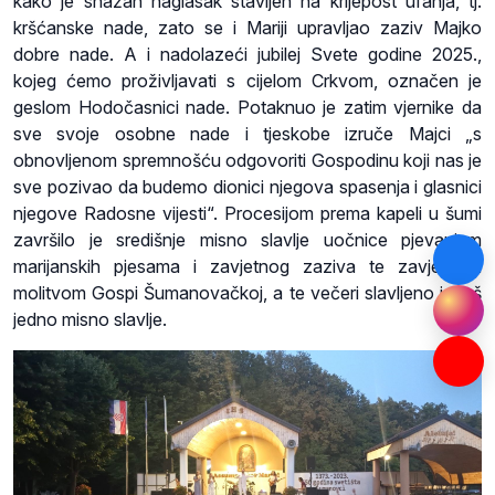
kako je snažan naglasak stavljen na krijepost ufanja, tj.
kršćanske nade, zato se i Mariji upravljao zaziv Majko
dobre nade. A i nadolazeći jubilej Svete godine 2025.,
kojeg ćemo proživljavati s cijelom Crkvom, označen je
geslom Hodočasnici nade. Potaknuo je zatim vjernike da
sve svoje osobne nade i tjeskobe izruče Majci „s
obnovljenom spremnošću odgovoriti Gospodinu koji nas je
sve pozivao da budemo dionici njegova spasenja i glasnici
njegove Radosne vijesti“. Procesijom prema kapeli u šumi
završilo je središnje misno slavlje uočnice pjevanjem
marijanskih pjesama i zavjetnog zaziva te zavjetnom
molitvom Gospi Šumanovačkoj, a te večeri slavljeno je još
jedno misno slavlje.