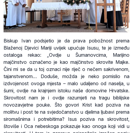
Biskup Ivan podsjetio je da prava pobožnost prema
Blaženoj Djevici Mariji uvijek upućuje Isusu, te je između
ostaloga rekao: „Ovdje u Šumanovcima, Marijino
majčinstvo označeno je kao majčinstvo skrovite Majke.
Čini mi se da u toj oznaci nije riječ o nečem sakrivenom,
tajanstvenom… Doduše, možda je neko pomislio na
izdvojenost ovoga mjesta – malo udaljeno od naselja, u
šumi, ovdje na krajnjem istoku naše domovine Hrvatske.
Skrovitost nam je i ovdje razumjeti na tragu biblijske
novozavjetne pouke. Što govori Krist kad poziva na
molitvu i post te na svjedočanstvo u djelima ljubavi prema
siromašnima i potrebitima? Isus poziva na skrovitost,
štoviše i Oca nebeskoga pokazuje kao onoga koji vidi u