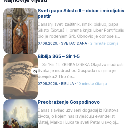
Sveti papa Siksto II – dobar i miroljubiv
pastir
Današnji sveti zaštitnik, rimski biskup, papa
Siksto (Sixtus) II, prema knjizi Liber Pontificalis
bio je rođenjem Grk. Obnovio je odnose s
afričkim…
07.08.2026. · SVETAC DANA ·
2 minute čitanja
Biblija 365 – Sir 1-5
Sir 1-5 1 I. ZBIRKA IZREKA Otajstvo mudrosti
Svaka je mudrost od Gospoda i s njime je
dovijeka.2 Tko će…
07.08.2026. · BIBLIJA ·
10 minute čitanja
Preobraženje Gospodinovo
Danas slavimo uzvišeni događaj iz Kristova
života, o kojem nas izvješćuju evanđelisti
Matej, Marko i Luka te sveti Petar u svojoj