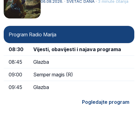
drugoj…
06.08.2026. · SVETAC DANA ·
3 minute čitanja
Program Radio Marija
08:30
Vijesti, obavijesti i najava programa
08:45
Glazba
09:00
Semper magis (R)
09:45
Glazba
Pogledajte program