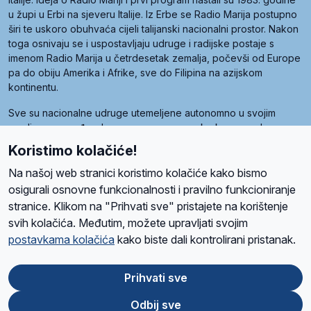
u župi u Erbi na sjeveru Italije. Iz Erbe se Radio Marija postupno
širi te uskoro obuhvaća cijeli talijanski nacionalni prostor. Nakon
toga osnivaju se i uspostavljaju udruge i radijske postaje s
imenom Radio Marija u četrdesetak zemalja, počevši od Europe
pa do obiju Amerika i Afrike, sve do Filipina na azijskom
kontinentu.
Sve su nacionalne udruge utemeljene autonomno u svojim
zemljama, a međusobna su povezane preko krovne udruge
pod nazivom Svjetska obitelj Radio Marije (World Family of
Koristimo kolačiće!
Radio Maria). Svjetsku obitelj utemeljilo je sedam članica, među
kojima je i hrvatska Udruga Radio Marija.
Na našoj web stranici koristimo kolačiće kako bismo
osigurali osnovne funkcionalnosti i pravilno funkcioniranje
stranice. Klikom na "Prihvati sve" pristajete na korištenje
svih kolačića. Međutim, možete upravljati svojim
O nama
Radio
Program
Volonteri
Prijatelji
Kontakt
Pravila privatnosti
postavkama kolačića
kako biste dali kontrolirani pristanak.
Kolačići
Uvjeti korištenja
Ova stranica je zaštićena Google reCAPTCHA sustavom
Prihvati sve
Odbij sve
App
Google