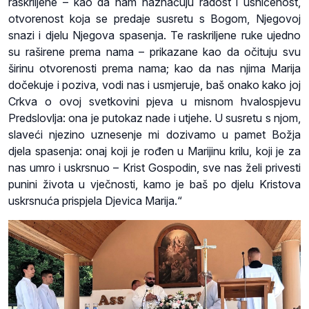
raskriljene – kao da nam naznačuju radost i ushićenost,
otvorenost koja se predaje susretu s Bogom, Njegovoj
snazi i djelu Njegova spasenja. Te raskriljene ruke ujedno
su raširene prema nama – prikazane kao da očituju svu
širinu otvorenosti prema nama; kao da nas njima Marija
dočekuje i poziva, vodi nas i usmjeruje, baš onako kako joj
Crkva o ovoj svetkovini pjeva u misnom hvalospjevu
Predslovlja: ona je putokaz nade i utjehe. U susretu s njom,
slaveći njezino uznesenje mi dozivamo u pamet Božja
djela spasenja: onaj koji je rođen u Marijinu krilu, koji je za
nas umro i uskrsnuo – Krist Gospodin, sve nas želi privesti
punini života u vječnosti, kamo je baš po djelu Kristova
uskrsnuća prispjela Djevica Marija.“