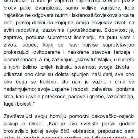
skrovitosti. U tom je zapravo najsnažnije izrečen poziv
protiv puke izvanjskosti, samo vidljive vanjštine, koja
najčešće ne odgovara nutrini i iskrenosti čovjekova srca te
onoj pravoj dubini na kojoj se odvija čovjekov život, sa
svim radostima, izazovima i poteškoćama. Skrovitost je,
zapravo, potpuna suprotnost licemjerju, na putu vjere i
života uopće, kojoj se Isus najviše suprotstavljao
prokazujući izvitoperene i neiskrene stavove farizeja i
pismoznanaca. A mi, zazivajući „skrovitu“ Majku, u susretu
s njom želimo iznijeti istinsku stvarnost svoga života –
prikazati ono čime su doista ispunjeni naši dani, sve ono
oko čega se trudimo, što nam je važno i čime se
nadahnjujemo; svoje uspjehe i radosti, zahvalna i ponizna
srca, kao i svoje poteškoće, padove i grijehe, razočaranja,
tuge i bolesti.“
Završavajući svoju homiliju pomoćni đakovačko-osječki
biskup je rekao: „Kad je ovo svetište prošle godine
proslavljalo jubilej svoje 650. obljetnice, prepoznao sam