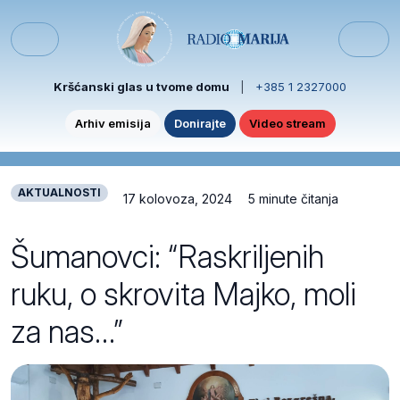
Skip to content
Skip to footer
Menu
Kršćanski glas u tvome domu
|
+385 1 2327000
Arhiv emisija
Donirajte
Video stream
AKTUALNOSTI
17 kolovoza, 2024
5 minute čitanja
Šumanovci: “Raskriljenih
ruku, o skrovita Majko, moli
za nas…”