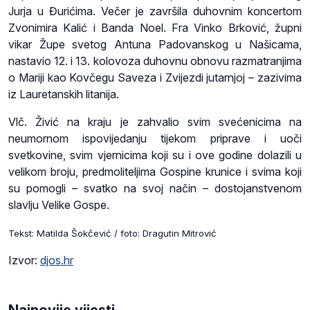
Jurja u Đurićima. Večer je završila duhovnim koncertom
Zvonimira Kalić i Banda Noel. Fra Vinko Brković, župni
vikar Župe svetog Antuna Padovanskog u Našicama,
nastavio 12. i 13. kolovoza duhovnu obnovu razmatranjima
o Mariji kao Kovčegu Saveza i Zvijezdi jutarnjoj – zazivima
iz Lauretanskih litanija.
Vlč. Živić na kraju je zahvalio svim svećenicima na
neumornom ispovijedanju tijekom priprave i uoči
svetkovine, svim vjernicima koji su i ove godine dolazili u
velikom broju, predmoliteljima Gospine krunice i svima koji
su pomogli – svatko na svoj način – dostojanstvenom
slavlju Velike Gospe.
Tekst: Matilda Šokčević / foto: Dragutin Mitrović
Izvor:
djos.hr
Najnovije vijesti