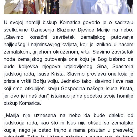
U svojoj homiliji biskup Komarica govorio je o sadržaju
svetkovine Uznesenja Blažene Djevice Marije na nebo.
„Slavimo konačni završetak zemaljskog putovanja
najljepšeg i najmirisavijeg cvijeta, koji je iznikao u našem
zemaljskom, grijehom okruženom, vrtu. Slavimo završetak
hoda zemaljskog putovanja one koju je Bog izabrao da
bude kolijevka njegova utjelovljenog Sina, Spasitelja
ljudskog roda, Isusa Krista. Slavimo proslavu one koja je
pristala vršiti Božju volju. Jednako tako, slavimo i sve nas
koji smo otkupljeni krvlju Gospodina našega Isusa Krista,
jer ovo je i naš dan”, istaknuo je na početku svoje homilije
biskup Komarica.
„Marija nije uznesena na nebo da bude daleko od
ljudskoga roda, kao što ni Isus nije otišao sa zemaljske
kugle, nego je ostao trajno s nama prisutan u presvetoj