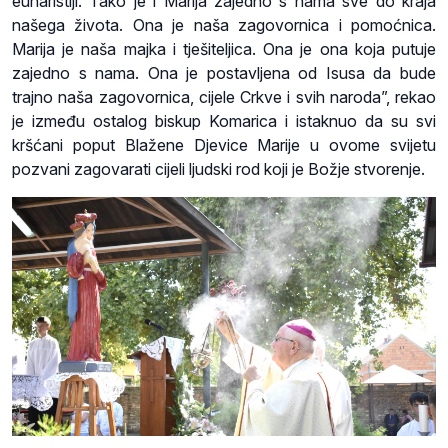
euharistiji. Tako je i Marija zajedno s nama sve do kraja
našega života. Ona je naša zagovornica i pomoćnica.
Marija je naša majka i tješiteljica. Ona je ona koja putuje
zajedno s nama. Ona je postavljena od Isusa da bude
trajno naša zagovornica, cijele Crkve i svih naroda”, rekao
je između ostalog biskup Komarica i istaknuo da su svi
kršćani poput Blažene Djevice Marije u ovome svijetu
pozvani zagovarati cijeli ljudski rod koji je Božje stvorenje.