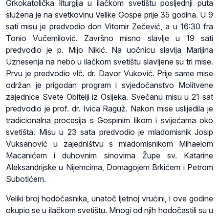
Grkokatolička liturgija u ilačkom svetištu posljednji puta
služena je na svetkovinu Velike Gospe prije 35 godina. U 9
sati misu je predvodio don Vitomir Zečević, a u 16:30 fra
Tonio Vučemilović. Završno misno slavlje u 19 sati
predvodio je p. Mijo Nikić. Na uočnicu slavlja Marijina
Uznesenja na nebo u ilačkom svetištu slavljene su tri mise.
Prvu je predvodio vlč. dr. Davor Vuković. Prije same mise
održan je prigodan program i svjedočanstvo Molitvene
zajednice Svete Obitelji iz Osijeka. Svečanu misu u 21 sat
predvodio je prof. dr. Ivica Raguž. Nakon mise uslijedila je
tradicionalna procesija s Gospinim likom i svijećama oko
svetišta. Misu u 23 sata predvodio je mladomisnik Josip
Vuksanović u zajedništvu s mladomisnikom Mihaelom
Macanićem i duhovnim sinovima Župe sv. Katarine
Aleksandrijske u Nijemcima, Domagojem Brkićem i Petrom
Subotićem.
Veliki broj hodočasnika, unatoč ljetnoj vrućini, i ove godine
okupio se u ilačkom svetištu. Mnogi od njih hodočastili su u