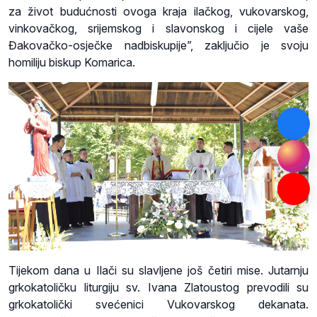
za život budućnosti ovoga kraja ilačkog, vukovarskog,
vinkovačkog, srijemskog i slavonskog i cijele vaše
Đakovačko-osječke nadbiskupije”, zaključio je svoju
homiliju biskup Komarica.
Tijekom dana u Ilači su slavljene još četiri mise. Jutarnju
grkokatoličku liturgiju sv. Ivana Zlatoustog prevodili su
grkokatolički svećenici Vukovarskog dekanata.