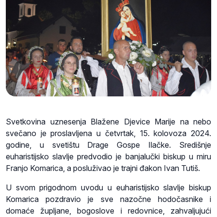
Svetkovina uznesenja Blažene Djevice Marije na nebo
svečano je proslavljena u četvrtak, 15. kolovoza 2024.
godine, u svetištu Drage Gospe Ilačke. Središnje
euharistijsko slavlje predvodio je banjalučki biskup u miru
Franjo Komarica, a posluživao je trajni đakon Ivan Tutiš.
U svom prigodnom uvodu u euharistijsko slavlje biskup
Komarica pozdravio je sve nazočne hodočasnike i
domaće župljane, bogoslove i redovnice, zahvaljujući