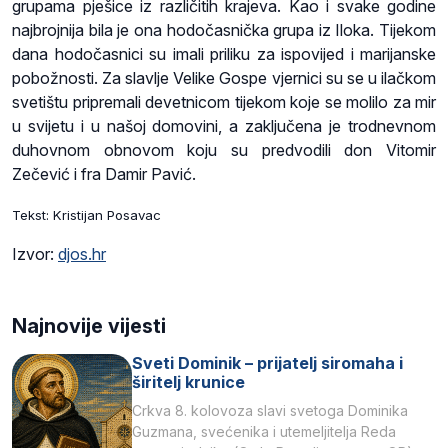
grupama pješice iz različitih krajeva. Kao i svake godine
najbrojnija bila je ona hodočasnička grupa iz Iloka. Tijekom
dana hodočasnici su imali priliku za ispovijed i marijanske
pobožnosti. Za slavlje Velike Gospe vjernici su se u ilačkom
svetištu pripremali devetnicom tijekom koje se molilo za mir
u svijetu i u našoj domovini, a zaključena je trodnevnom
duhovnom obnovom koju su predvodili don Vitomir
Zečević i fra Damir Pavić.
Tekst: Kristijan Posavac
Izvor:
djos.hr
Najnovije vijesti
Sveti Dominik – prijatelj siromaha i
širitelj krunice
Crkva 8. kolovoza slavi svetoga Dominika
Guzmana, svećenika i utemeljitelja Reda