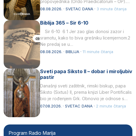
propovjednika (Ordo Praedicatorum – OP).
Svojim životom, dubokom ljubavlju prema
08.08.2026. · SVETAC DANA ·
3 minute čitanja
Kristu…
Biblija 365 – Sir 6-10
Sir 6-10 6 1 Jer zao glas donosi zazor i
sramotu, kako to biva grešniku licemjernom.2
Ne predaj se u…
08.08.2026. · BIBLIJA ·
11 minute čitanja
Sveti papa Siksto II – dobar i miroljubiv
pastir
Današnji sveti zaštitnik, rimski biskup, papa
Siksto (Sixtus) II, prema knjizi Liber Pontificalis
bio je rođenjem Grk. Obnovio je odnose s
afričkim…
07.08.2026. · SVETAC DANA ·
2 minute čitanja
Program Radio Marija