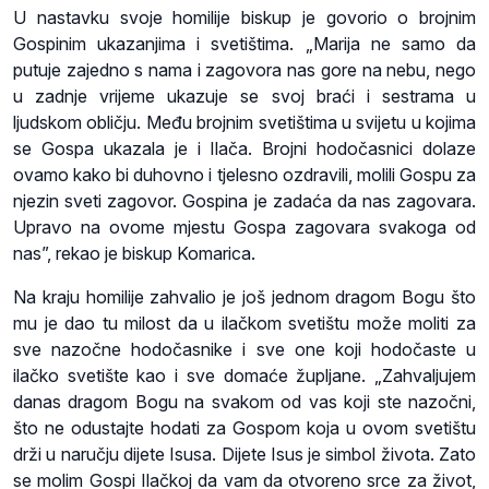
U nastavku svoje homilije biskup je govorio o brojnim
Gospinim ukazanjima i svetištima. „Marija ne samo da
putuje zajedno s nama i zagovora nas gore na nebu, nego
u zadnje vrijeme ukazuje se svoj braći i sestrama u
ljudskom obličju. Među brojnim svetištima u svijetu u kojima
se Gospa ukazala je i Ilača. Brojni hodočasnici dolaze
ovamo kako bi duhovno i tjelesno ozdravili, molili Gospu za
njezin sveti zagovor. Gospina je zadaća da nas zagovara.
Upravo na ovome mjestu Gospa zagovara svakoga od
nas”, rekao je biskup Komarica.
Na kraju homilije zahvalio je još jednom dragom Bogu što
mu je dao tu milost da u ilačkom svetištu može moliti za
sve nazočne hodočasnike i sve one koji hodočaste u
ilačko svetište kao i sve domaće župljane. „Zahvaljujem
danas dragom Bogu na svakom od vas koji ste nazočni,
što ne odustajte hodati za Gospom koja u ovom svetištu
drži u naručju dijete Isusa. Dijete Isus je simbol života. Zato
se molim Gospi Ilačkoj da vam da otvoreno srce za život,