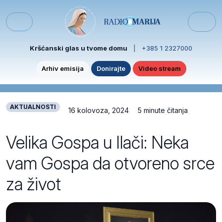
Skip to content
Skip to footer
Menu
Kršćanski glas u tvome domu
|
+385 1 2327000
Arhiv emisija
Donirajte
Video stream
AKTUALNOSTI
16 kolovoza, 2024
5 minute čitanja
Velika Gospa u Ilači: Neka
vam Gospa da otvoreno srce
za život