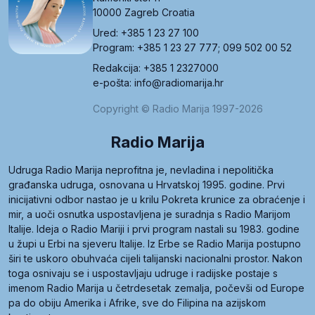
10000 Zagreb Croatia
Ured: +385 1 23 27 100
Program: +385 1 23 27 777; 099 502 00 52
Redakcija: +385 1 2327000
e-pošta: info@radiomarija.hr
Copyright © Radio Marija 1997-2026
Radio Marija
Udruga Radio Marija neprofitna je, nevladina i nepolitička
građanska udruga, osnovana u Hrvatskoj 1995. godine. Prvi
inicijativni odbor nastao je u krilu Pokreta krunice za obraćenje i
mir, a uoči osnutka uspostavljena je suradnja s Radio Marijom
Italije. Ideja o Radio Mariji i prvi program nastali su 1983. godine
u župi u Erbi na sjeveru Italije. Iz Erbe se Radio Marija postupno
širi te uskoro obuhvaća cijeli talijanski nacionalni prostor. Nakon
toga osnivaju se i uspostavljaju udruge i radijske postaje s
imenom Radio Marija u četrdesetak zemalja, počevši od Europe
pa do obiju Amerika i Afrike, sve do Filipina na azijskom