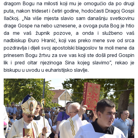
dragom Bogu na milosti koji mu je omogućio da po drugi
puta, nakon trideset i četiri godine, hodočasti Dragoj Gospi
Ilačkoj. „Na više mjesta slavio sam današnju svetkovinu
drage Gospe na nebo uznesene, a ovoga puta Bog je htio
da me vaš župnik pozove, a onda i službeno vaš
nadbiskup Đuro Hranić, koji vas preko mene sve od srca
pozdravlja i dijeli svoj apostolski blagoslov te moli mene da
prinesem Bogu žrtvu za sve vas koji ste došli pred Gospin
lik i pred oltar njezinoga Sina kojeg slavimo”, rekao je
biskupu u uvodu u euharistijsko slavlje.