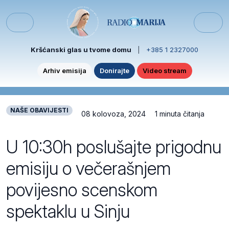
Skip to content
Skip to footer
Menu
Kršćanski glas u tvome domu
|
+385 1 2327000
Arhiv emisija
Donirajte
Video stream
NAŠE OBAVIJESTI
08 kolovoza, 2024
1 minuta čitanja
U 10:30h poslušajte prigodnu
emisiju o večerašnjem
povijesno scenskom
spektaklu u Sinju