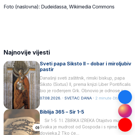
Foto (naslovna): Dudeidassa, Wikimedia Commons
Najnovije vijesti
Sveti papa Siksto II – dobar i miroljubiv
pastir
Današnji sveti zaštitnik, rimski biskup, papa
Siksto (Sixtus) II, prema knjizi Liber Pontificalis
bio je rođenjem Grk. Obnovio je odnose s
afričkim…
07.08.2026. · SVETAC DANA ·
2 minute čitanja
Biblija 365 – Sir 1-5
Sir 1-5 1 I. ZBIRKA IZREKA Otajstvo mudrosti
Svaka je mudrost od Gospoda i s njime je
dovijeka.2 Tko će…