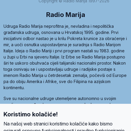
Copyright © Radio Marija 1997-2026
Radio Marija
Udruga Radio Marija neprofitna je, nevladina i nepolitička
građanska udruga, osnovana u Hrvatskoj 1995. godine. Prvi
inicijativni odbor nastao je u krilu Pokreta krunice za obraćenje i
mir, a uoči osnutka uspostavljena je suradnja s Radio Marijom
Italije. Ideja o Radio Mariji i prvi program nastali su 1983. godine
u župi u Erbi na sjeveru Italije. Iz Erbe se Radio Marija postupno
širi te uskoro obuhvaća cijeli talijanski nacionalni prostor. Nakon
toga osnivaju se i uspostavljaju udruge i radijske postaje s
imenom Radio Marija u četrdesetak zemalja, počevši od Europe
pa do obiju Amerika i Afrike, sve do Filipina na azijskom
kontinentu.
Sve su nacionalne udruge utemeljene autonomno u svojim
zemljama, a međusobna su povezane preko krovne udruge
pod nazivom Svjetska obitelj Radio Marije (World Family of
Koristimo kolačiće!
Radio Maria). Svjetsku obitelj utemeljilo je sedam članica, među
kojima je i hrvatska Udruga Radio Marija.
Na našoj web stranici koristimo kolačiće kako bismo
osigurali osnovne funkcionalnosti i pravilno funkcioniranje