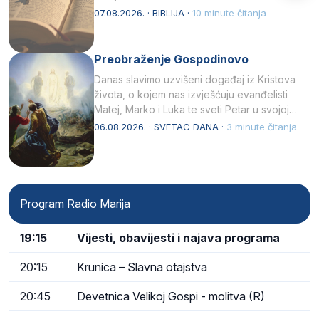
07.08.2026. · BIBLIJA ·
10 minute čitanja
Preobraženje Gospodinovo
Danas slavimo uzvišeni događaj iz Kristova
života, o kojem nas izvješćuju evanđelisti
Matej, Marko i Luka te sveti Petar u svojoj
drugoj…
06.08.2026. · SVETAC DANA ·
3 minute čitanja
Program Radio Marija
19:15
Vijesti, obavijesti i najava programa
20:15
Krunica – Slavna otajstva
20:45
Devetnica Velikoj Gospi - molitva (R)