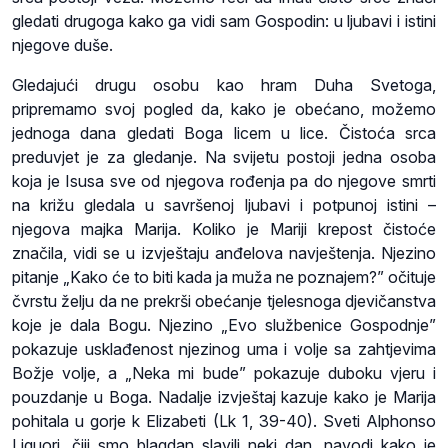
gledati drugoga kako ga vidi sam Gospodin: u ljubavi i istini
njegove duše.
Gledajući drugu osobu kao hram Duha Svetoga,
pripremamo svoj pogled da, kako je obećano, možemo
jednoga dana gledati Boga licem u lice. Čistoća srca
preduvjet je za gledanje. Na svijetu postoji jedna osoba
koja je Isusa sve od njegova rođenja pa do njegove smrti
na križu gledala u savršenoj ljubavi i potpunoj istini –
njegova majka Marija. Koliko je Mariji krepost čistoće
značila, vidi se u izvještaju anđelova navještenja. Njezino
pitanje „Kako će to biti kada ja muža ne poznajem?” očituje
čvrstu želju da ne prekrši obećanje tjelesnoga djevičanstva
koje je dala Bogu. Njezino „Evo službenice Gospodnje”
pokazuje usklađenost njezinog uma i volje sa zahtjevima
Božje volje, a „Neka mi bude” pokazuje duboku vjeru i
pouzdanje u Boga. Nadalje izvještaj kazuje kako je Marija
pohitala u gorje k Elizabeti (Lk 1, 39-40). Sveti Alphonso
Liguori, čiji smo blagdan slavili neki dan, navodi kako je