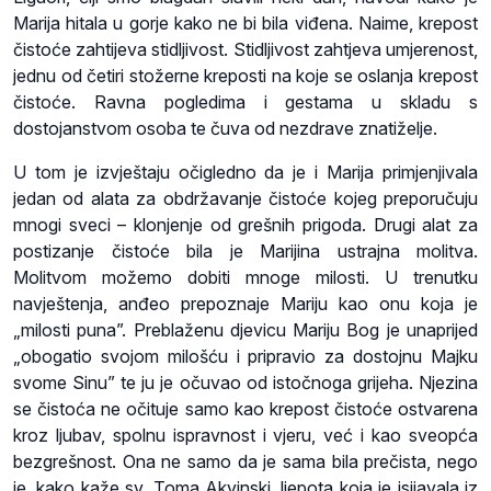
Marija hitala u gorje kako ne bi bila viđena. Naime, krepost
čistoće zahtijeva stidljivost. Stidljivost zahtjeva umjerenost,
jednu od četiri stožerne kreposti na koje se oslanja krepost
čistoće. Ravna pogledima i gestama u skladu s
dostojanstvom osoba te čuva od nezdrave znatiželje.
U tom je izvještaju očigledno da je i Marija primjenjivala
jedan od alata za obdržavanje čistoće kojeg preporučuju
mnogi sveci – klonjenje od grešnih prigoda. Drugi alat za
postizanje čistoće bila je Marijina ustrajna molitva.
Molitvom možemo dobiti mnoge milosti. U trenutku
navještenja, anđeo prepoznaje Mariju kao onu koja je
„milosti puna”. Preblaženu djevicu Mariju Bog je unaprijed
„obogatio svojom milošću i pripravio za dostojnu Majku
svome Sinu” te ju je očuvao od istočnoga grijeha. Njezina
se čistoća ne očituje samo kao krepost čistoće ostvarena
kroz ljubav, spolnu ispravnost i vjeru, već i kao sveopća
bezgrešnost. Ona ne samo da je sama bila prečista, nego
je, kako kaže sv. Toma Akvinski, ljepota koja je isijavala iz