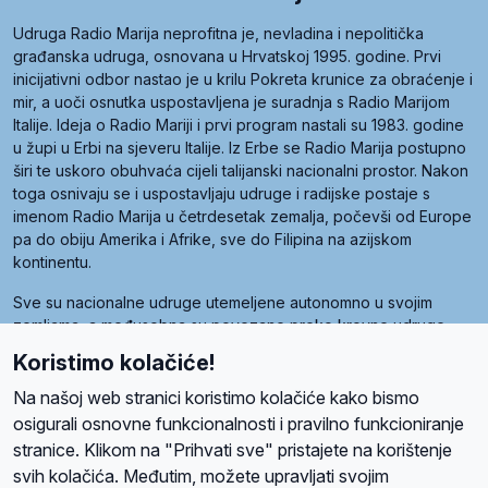
Udruga Radio Marija neprofitna je, nevladina i nepolitička
građanska udruga, osnovana u Hrvatskoj 1995. godine. Prvi
inicijativni odbor nastao je u krilu Pokreta krunice za obraćenje i
mir, a uoči osnutka uspostavljena je suradnja s Radio Marijom
Italije. Ideja o Radio Mariji i prvi program nastali su 1983. godine
u župi u Erbi na sjeveru Italije. Iz Erbe se Radio Marija postupno
širi te uskoro obuhvaća cijeli talijanski nacionalni prostor. Nakon
toga osnivaju se i uspostavljaju udruge i radijske postaje s
imenom Radio Marija u četrdesetak zemalja, počevši od Europe
pa do obiju Amerika i Afrike, sve do Filipina na azijskom
kontinentu.
Sve su nacionalne udruge utemeljene autonomno u svojim
zemljama, a međusobna su povezane preko krovne udruge
pod nazivom Svjetska obitelj Radio Marije (World Family of
Koristimo kolačiće!
Radio Maria). Svjetsku obitelj utemeljilo je sedam članica, među
kojima je i hrvatska Udruga Radio Marija.
Na našoj web stranici koristimo kolačiće kako bismo
osigurali osnovne funkcionalnosti i pravilno funkcioniranje
stranice. Klikom na "Prihvati sve" pristajete na korištenje
svih kolačića. Međutim, možete upravljati svojim