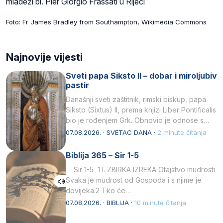
mladeži bl. Pier Giorgio Frassati u Rijeci
Foto: Fr James Bradley from Southampton, Wikimedia Commons
Najnovije vijesti
Sveti papa Siksto II – dobar i miroljubiv
pastir
Današnji sveti zaštitnik, rimski biskup, papa
Siksto (Sixtus) II, prema knjizi Liber Pontificalis
bio je rođenjem Grk. Obnovio je odnose s
afričkim…
07.08.2026. · SVETAC DANA ·
2 minute čitanja
Biblija 365 – Sir 1-5
Sir 1-5 1 I. ZBIRKA IZREKA Otajstvo mudrosti
Svaka je mudrost od Gospoda i s njime je
dovijeka.2 Tko će…
07.08.2026. · BIBLIJA ·
10 minute čitanja