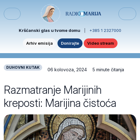
Skip to content
Skip to footer
Menu
Kršćanski glas u tvome domu
|
+385 1 2327000
Arhiv emisija
Donirajte
Video stream
DUHOVNI KUTAK
06 kolovoza, 2024
5 minute čitanja
Razmatranje Marijinih
kreposti: Marijina čistoća