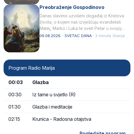
Preobraženje Gospodinovo
Danas slavimo uzvišeni događaj iz Kristova
života, o kojem nas izvješćuju evanđelisti
Matej, Marko i Luka te sveti Petar u svojoj
drugoj…
06.08.2026. · SVETAC DANA ·
3 minute čitanja
Program Radio Marija
00:03
Glazba
00:30
Iz tame u svjetlo (R)
01:30
Glazba i meditacije
02:15
Krunica - Radosna otajstva
Pogledajte program