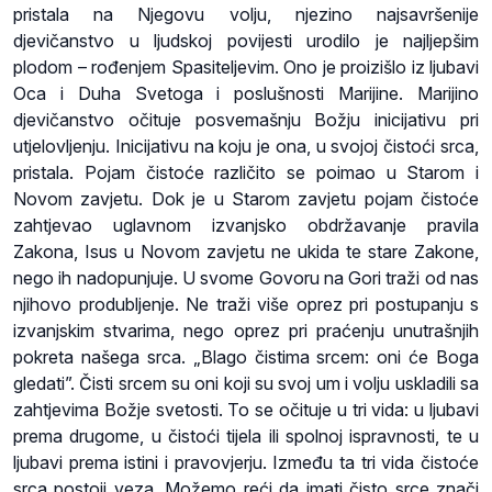
pristala na Njegovu volju, njezino najsavršenije
djevičanstvo u ljudskoj povijesti urodilo je najljepšim
plodom – rođenjem Spasiteljevim. Ono je proizišlo iz ljubavi
Oca i Duha Svetoga i poslušnosti Marijine. Marijino
djevičanstvo očituje posvemašnju Božju inicijativu pri
utjelovljenju. Inicijativu na koju je ona, u svojoj čistoći srca,
pristala. Pojam čistoće različito se poimao u Starom i
Novom zavjetu. Dok je u Starom zavjetu pojam čistoće
zahtjevao uglavnom izvanjsko obdržavanje pravila
Zakona, Isus u Novom zavjetu ne ukida te stare Zakone,
nego ih nadopunjuje. U svome Govoru na Gori traži od nas
njihovo produbljenje. Ne traži više oprez pri postupanju s
izvanjskim stvarima, nego oprez pri praćenju unutrašnjih
pokreta našega srca. „Blago čistima srcem: oni će Boga
gledati”. Čisti srcem su oni koji su svoj um i volju uskladili sa
zahtjevima Božje svetosti. To se očituje u tri vida: u ljubavi
prema drugome, u čistoći tijela ili spolnoj ispravnosti, te u
ljubavi prema istini i pravovjerju. Između ta tri vida čistoće
srca postoji veza. Možemo reći da imati čisto srce znači