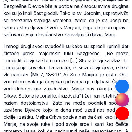
Bezgrešne Djevice bila je poticaj na čistoću svima drugima
koji su je imali čast gledali. Tako je sv. Jeronim, usprotivivšti
se herezama svojega vremena, tvrdio da je sv. Josip ne
samo ostao djevac živeći s Marijom, nego da je on upravo
sačuvao svoje djevičanstvo zahvaljujući djevici Mariji.
I mnogi drugi sveci svjedočili su kako su isprosili i primili dar
čistoće preko majčinskih ruku Bezgrešne. „Ne može
onečistiti čovjeka što u nj ulazi […] Što iz čovjeka izlazi, to
onečišćuje čovjeka. Ta iznutra, iz srca čovječjega, izlaze
zle namisli« (Mk 7, 18-21)” Ali Srce Marijino je čisto. Ono
zna istinu svakoga čovjeka i prihvaća ga u ljubavi. Čistoća
vodi duhovnome zajedništvu. Marija nas okuplja u krilo
Crkve. Sotona je „onaj koji razdvaja” i želi nam oteti istinu o
našem dostojanstvu. Zato ne može podnijeti spoznaju
uzvišene Djevice kojoj je dana moć uzeti nas pod svoje
okrilje i zaštitu. Majka Crkva poziva nas da čisti, kao i Majka
Marija, na svoje ruke i pod svoje srce i sami što češće
primamo Isusa koji će nadopuniti naše nesavršenosti. A