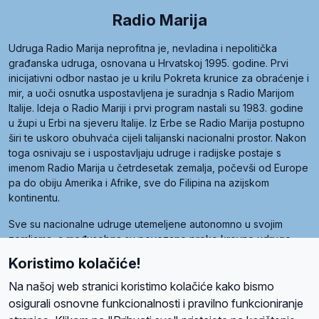
Radio Marija
Udruga Radio Marija neprofitna je, nevladina i nepolitička
građanska udruga, osnovana u Hrvatskoj 1995. godine. Prvi
inicijativni odbor nastao je u krilu Pokreta krunice za obraćenje i
mir, a uoči osnutka uspostavljena je suradnja s Radio Marijom
Italije. Ideja o Radio Mariji i prvi program nastali su 1983. godine
u župi u Erbi na sjeveru Italije. Iz Erbe se Radio Marija postupno
širi te uskoro obuhvaća cijeli talijanski nacionalni prostor. Nakon
toga osnivaju se i uspostavljaju udruge i radijske postaje s
imenom Radio Marija u četrdesetak zemalja, počevši od Europe
pa do obiju Amerika i Afrike, sve do Filipina na azijskom
kontinentu.
Sve su nacionalne udruge utemeljene autonomno u svojim
zemljama, a međusobna su povezane preko krovne udruge
pod nazivom Svjetska obitelj Radio Marije (World Family of
Koristimo kolačiće!
Radio Maria). Svjetsku obitelj utemeljilo je sedam članica, među
kojima je i hrvatska Udruga Radio Marija.
Na našoj web stranici koristimo kolačiće kako bismo
osigurali osnovne funkcionalnosti i pravilno funkcioniranje