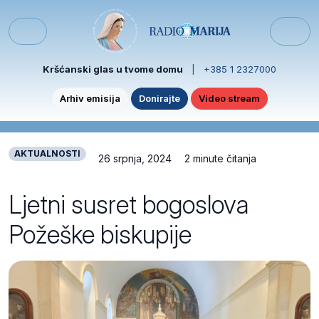
Skip to content
Skip to footer
Menu
Kršćanski glas u tvome domu
|
+385 1 2327000
Arhiv emisija
Donirajte
Video stream
AKTUALNOSTI
26 srpnja, 2024
2 minute čitanja
Ljetni susret bogoslova
Požeške biskupije