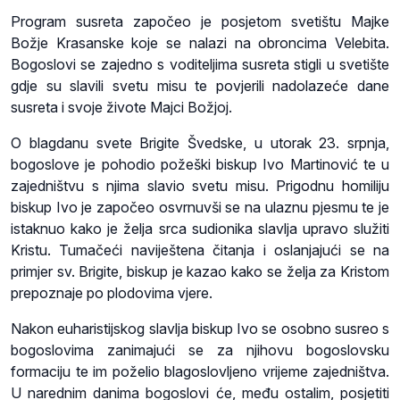
Program susreta započeo je posjetom svetištu Majke
Božje Krasanske koje se nalazi na obroncima Velebita.
Bogoslovi se zajedno s voditeljima susreta stigli u svetište
gdje su slavili svetu misu te povjerili nadolazeće dane
susreta i svoje živote Majci Božjoj.
O blagdanu svete Brigite Švedske, u utorak 23. srpnja,
bogoslove je pohodio požeški biskup Ivo Martinović te u
zajedništvu s njima slavio svetu misu. Prigodnu homiliju
biskup Ivo je započeo osvrnuvši se na ulaznu pjesmu te je
istaknuo kako je želja srca sudionika slavlja upravo služiti
Kristu. Tumačeći naviještena čitanja i oslanjajući se na
primjer sv. Brigite, biskup je kazao kako se želja za Kristom
prepoznaje po plodovima vjere.
Nakon euharistijskog slavlja biskup Ivo se osobno susreo s
bogoslovima zanimajući se za njihovu bogoslovsku
formaciju te im poželio blagoslovljeno vrijeme zajedništva.
U narednim danima bogoslovi će, među ostalim, posjetiti