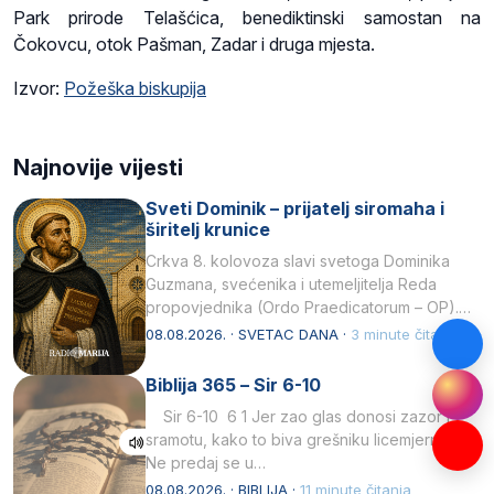
Park prirode Telašćica, benediktinski samostan na
Čokovcu, otok Pašman, Zadar i druga mjesta.
Izvor:
Požeška biskupija
Najnovije vijesti
Sveti Dominik – prijatelj siromaha i
širitelj krunice
Crkva 8. kolovoza slavi svetoga Dominika
Guzmana, svećenika i utemeljitelja Reda
propovjednika (Ordo Praedicatorum – OP).
Svojim životom, dubokom ljubavlju prema
08.08.2026. · SVETAC DANA ·
3 minute čitanja
Kristu…
Biblija 365 – Sir 6-10
Sir 6-10 6 1 Jer zao glas donosi zazor i
sramotu, kako to biva grešniku licemjernom.2
Ne predaj se u…
08.08.2026. · BIBLIJA ·
11 minute čitanja