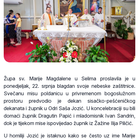
Župa sv. Marije Magdalene u Selima proslavila je u
ponedjeljak, 22. srpnja blagdan svoje nebeske zaštitnice.
Svečanu misu poldanicu u privremenom bogoslužnom
prostoru predvodio je dekan sisačko-pešćeničkog
dekanata i župnik u Odri Saša Jozić. U koncelebraciji su bili
domaći župnik Dragutin Papić i mladomisnik Ivan Sandrin,
dok je tijekom mise ispovijedao župnik iz Žažine Ilija Piličić.
U homiliji Jozić je istaknuo kako se često uz ime Marije