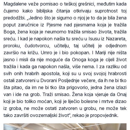
Magdalene veže pomisao o teškoj grešnici, međutim kada
čujemo kako biblijska čitanja otkrivaju suprotnost toj
predodžbi. „Jedino što je sigurno o njoj je to da je bila žena
poput zaručnice iz Pjesme nad pjesmama koja je tražila
Boga, žena koja je neumorno tražila smisao života, tražila
sreću. I kad je napokon našla tu sreću u Isusu iz Nazareta,
proroku, čudotvorcu, učitelju, taj učitelj je odjednom
završio na križu. Umro je i bio pokopan. I Mariji nije ništa
jasno i misli da nije moguće da Onoga koga je cijeli život
tražila i kada ga napokon našla, više nema. I za razliku od
svih onih hrabrih apostola, koji su u svoj svojoj hrabrosti
ostali zatvoreni u Dvorani Posljednje večere, da ih ne bi tko
šta pitao, da im ne bi tko šta prigovorio, jedna žena izlazi
van i ide na grob. Traži smisao. Žena koja vjeruje da Onaj
koji je bio toliko moćan, koji je liječio bolesne i mrtve dizao
iz groba, ne može ostati zatvoren u grobu, ne može tek
tako završiti ovozemaljski život“, rekao je propovjednik.