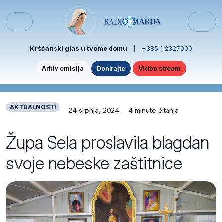
Skip to content
Skip to footer
Menu
Kršćanski glas u tvome domu
|
+385 1 2327000
Arhiv emisija
Donirajte
Video stream
AKTUALNOSTI
24 srpnja, 2024
4 minute čitanja
Župa Sela proslavila blagdan
svoje nebeske zaštitnice