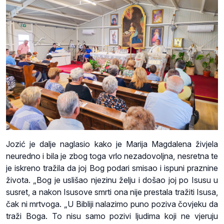
Jozić je dalje naglasio kako je Marija Magdalena živjela
neuredno i bila je zbog toga vrlo nezadovoljna, nesretna te
je iskreno tražila da joj Bog podari smisao i ispuni praznine
života. „Bog je uslišao njezinu želju i došao joj po Isusu u
susret, a nakon Isusove smrti ona nije prestala tražiti Isusa,
čak ni mrtvoga. „U Bibliji nalazimo puno poziva čovjeku da
traži Boga. To nisu samo pozivi ljudima koji ne vjeruju