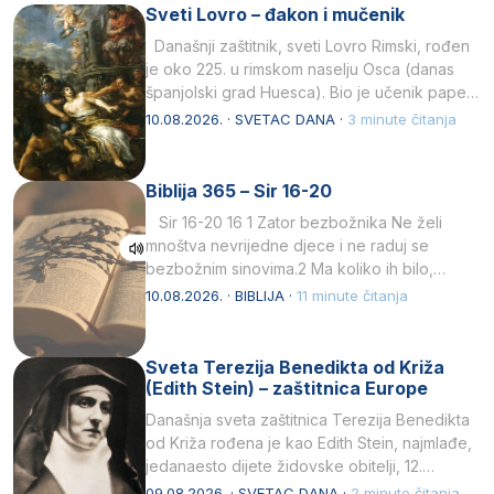
Sveti Lovro – đakon i mučenik
Današnji zaštitnik, sveti Lovro Rimski, rođen
je oko 225. u rimskom naselju Osca (danas
španjolski grad Huesca). Bio je učenik pape…
10.08.2026. · SVETAC DANA ·
3 minute čitanja
Biblija 365 – Sir 16-20
Sir 16-20 16 1 Zator bezbožnika Ne želi
mnoštva nevrijedne djece i ne raduj se
bezbožnim sinovima.2 Ma koliko ih bilo,…
10.08.2026. · BIBLIJA ·
11 minute čitanja
Sveta Terezija Benedikta od Križa
(Edith Stein) – zaštitnica Europe
Današnja sveta zaštitnica Terezija Benedikta
od Križa rođena je kao Edith Stein, najmlađe,
jedanaesto dijete židovske obitelji, 12.
listopada 1891, u Wrocławu…
09.08.2026. · SVETAC DANA ·
2 minute čitanja