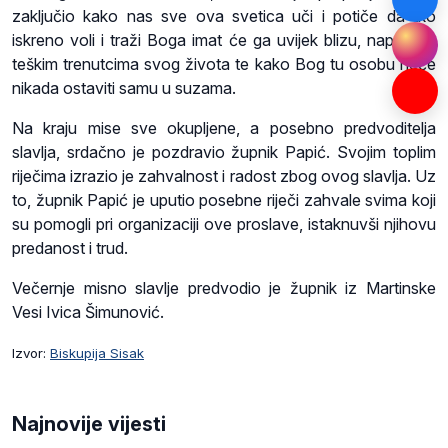
zaključio kako nas sve ova svetica uči i potiče da tko
iskreno voli i traži Boga imat će ga uvijek blizu, napose u
teškim trenutcima svog života te kako Bog tu osobu neće
nikada ostaviti samu u suzama.
Na kraju mise sve okupljene, a posebno predvoditelja
slavlja, srdačno je pozdravio župnik Papić. Svojim toplim
riječima izrazio je zahvalnost i radost zbog ovog slavlja. Uz
to, župnik Papić je uputio posebne riječi zahvale svima koji
su pomogli pri organizaciji ove proslave, istaknuvši njihovu
predanost i trud.
Večernje misno slavlje predvodio je župnik iz Martinske
Vesi Ivica Šimunović.
Izvor:
Biskupija Sisak
Najnovije vijesti