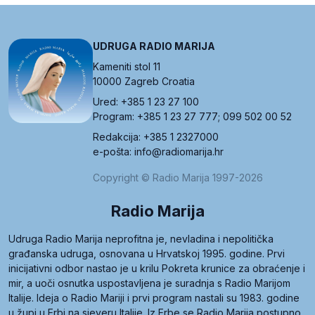
UDRUGA RADIO MARIJA
Kameniti stol 11
10000 Zagreb Croatia
Ured: +385 1 23 27 100
Program: +385 1 23 27 777; 099 502 00 52
Redakcija: +385 1 2327000
e-pošta: info@radiomarija.hr
Copyright © Radio Marija 1997-2026
Radio Marija
Udruga Radio Marija neprofitna je, nevladina i nepolitička
građanska udruga, osnovana u Hrvatskoj 1995. godine. Prvi
inicijativni odbor nastao je u krilu Pokreta krunice za obraćenje i
mir, a uoči osnutka uspostavljena je suradnja s Radio Marijom
Italije. Ideja o Radio Mariji i prvi program nastali su 1983. godine
u župi u Erbi na sjeveru Italije. Iz Erbe se Radio Marija postupno