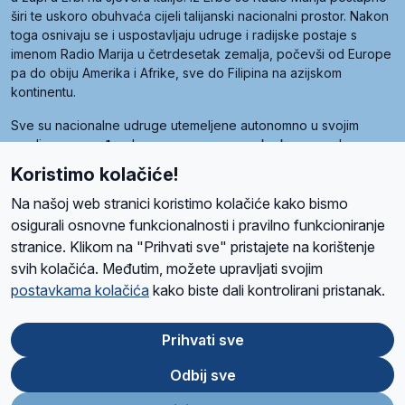
širi te uskoro obuhvaća cijeli talijanski nacionalni prostor. Nakon
toga osnivaju se i uspostavljaju udruge i radijske postaje s
imenom Radio Marija u četrdesetak zemalja, počevši od Europe
pa do obiju Amerika i Afrike, sve do Filipina na azijskom
kontinentu.
Sve su nacionalne udruge utemeljene autonomno u svojim
zemljama, a međusobna su povezane preko krovne udruge
pod nazivom Svjetska obitelj Radio Marije (World Family of
Koristimo kolačiće!
Radio Maria). Svjetsku obitelj utemeljilo je sedam članica, među
kojima je i hrvatska Udruga Radio Marija.
Na našoj web stranici koristimo kolačiće kako bismo
osigurali osnovne funkcionalnosti i pravilno funkcioniranje
stranice. Klikom na "Prihvati sve" pristajete na korištenje
svih kolačića. Međutim, možete upravljati svojim
O nama
Radio
Program
Volonteri
Prijatelji
Kontakt
Pravila privatnosti
postavkama kolačića
kako biste dali kontrolirani pristanak.
Kolačići
Uvjeti korištenja
Ova stranica je zaštićena Google reCAPTCHA sustavom
Prihvati sve
Odbij sve
App
Google
Store
Play