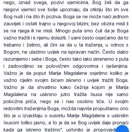
nego, iznad svega, pozivi vjernicima. Bog želi da ga
njegovi vjernici sve bolje upoznaju, da otkriju što im sve
Bog nudi i na što ih poziva. Boga se ne može naći jednom
zauvijek i ostati trajno u njegovoj blizini, bez obzira misli li
se na njega ili ne misli. Mnogo puta smo čuli da je Boga
važno tražiti i k njemu dolaziti. I sami često osjećamo da to
trebamo i želimo, ali čini se da u ta traženja, u odnos s
Bogom, ne ulazimo uvijek na ispravan način. Često slabo
razumijemo i sebe i Boga, često tako lako skrenemo s puta
i zadovoljimo se polovičnim odgovorima i rješenjima.
Važno je da poput Marije Magdalene osjetimo koliko je
važno cijelim svojim bićem iskreno i uvijek tražiti Boga.
Važno je da shvatimo kako čežnja kojom je Marija
Magdalena na uskrsno jutro tražila Isusa nije samo
pobožna priča, nego se i nas osobno tiče. U svojim
redovitim traženjima Boga, možda najviše propuštamo ono
što je u izvještaju o susretu Marije Magdalene s uskrslim
Isusom toliko jasno, a to je da se Bog uvijek daje pronaći
kada ga iskreno tražimo“, ustvrdio je propovjednik te