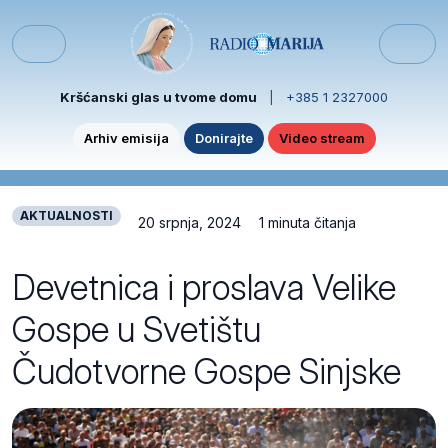
Skip to content
Skip to footer
Menu
Kršćanski glas u tvome domu
|
+385 1 2327000
Arhiv emisija
Donirajte
Video stream
AKTUALNOSTI
20 srpnja, 2024
1 minuta čitanja
Devetnica i proslava Velike
Gospe u Svetištu
Čudotvorne Gospe Sinjske