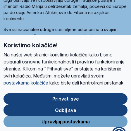
toga osnivaju se i uspostavljaju udruge i radijske postaje s
imenom Radio Marija u četrdesetak zemalja, počevši od Europe
pa do obiju Amerika i Afrike, sve do Filipina na azijskom
kontinentu.
Sve su nacionalne udruge utemeljene autonomno u svojim
zemljama, a međusobna su povezane preko krovne udruge
pod nazivom Svjetska obitelj Radio Marije (World Family of
Koristimo kolačiće!
Radio Maria). Svjetsku obitelj utemeljilo je sedam članica, među
kojima je i hrvatska Udruga Radio Marija.
Na našoj web stranici koristimo kolačiće kako bismo
osigurali osnovne funkcionalnosti i pravilno funkcioniranje
stranice. Klikom na "Prihvati sve" pristajete na korištenje
svih kolačića. Međutim, možete upravljati svojim
O nama
Radio
Program
Volonteri
Prijatelji
Kontakt
Pravila privatnosti
postavkama kolačića
kako biste dali kontrolirani pristanak.
Kolačići
Uvjeti korištenja
Ova stranica je zaštićena Google reCAPTCHA sustavom
Prihvati sve
Odbij sve
App
Google
Store
Play
Upravljaj postavkama
Design and development
SIK
&
C-Tel