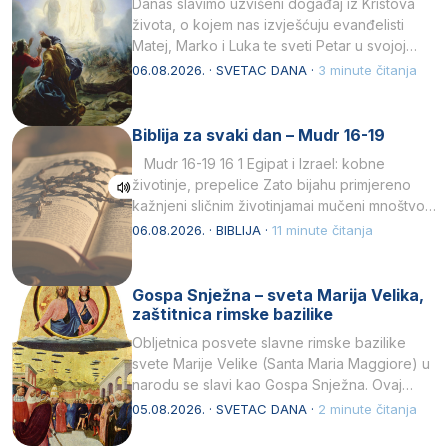
Danas slavimo uzvišeni događaj iz Kristova
života, o kojem nas izvješćuju evanđelisti
Matej, Marko i Luka te sveti Petar u svojoj
drugoj…
06.08.2026. · SVETAC DANA ·
3 minute čitanja
Biblija za svaki dan – Mudr 16-19
Mudr 16-19 16 1 Egipat i Izrael: kobne
životinje, prepelice Zato bijahu primjereno
kažnjeni sličnim životinjamai mučeni mnoštvom
kukaca.2 A narod…
06.08.2026. · BIBLIJA ·
11 minute čitanja
Gospa Snježna – sveta Marija Velika,
zaštitnica rimske bazilike
Obljetnica posvete slavne rimske bazilike
svete Marije Velike (Santa Maria Maggiore) u
narodu se slavi kao Gospa Snježna. Ovaj
naziv, Sancta Maria…
05.08.2026. · SVETAC DANA ·
2 minute čitanja