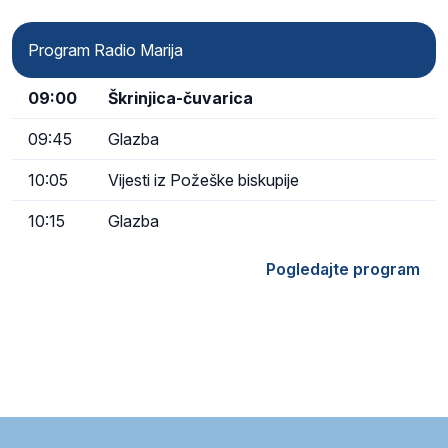
Program Radio Marija
09:00
Škrinjica-čuvarica
09:45
Glazba
10:05
Vijesti iz Požeške biskupije
10:15
Glazba
Pogledajte program