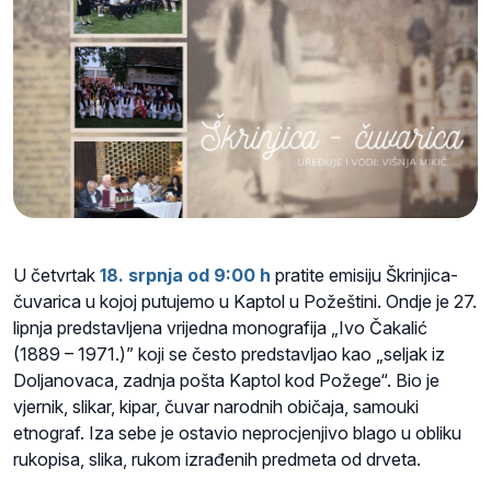
U četvrtak
18. srpnja od 9:00 h
pratite emisiju Škrinjica-
čuvarica u kojoj putujemo u Kaptol u Požeštini. Ondje je 27.
lipnja predstavljena vrijedna monografija „Ivo Čakalić
(1889 – 1971.)” koji se često predstavljao kao „seljak iz
Doljanovaca, zadnja pošta Kaptol kod Požege“. Bio je
vjernik, slikar, kipar, čuvar narodnih običaja, samouki
etnograf. Iza sebe je ostavio neprocjenjivo blago u obliku
rukopisa, slika, rukom izrađenih predmeta od drveta.