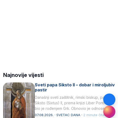
Najnovije vijesti
Sveti papa Siksto II – dobar i miroljubiv
pastir
Današnji sveti zaštitnik, rimski biskup, papa
Siksto (Sixtus) II, prema knjizi Liber Pontificalis
bio je rođenjem Grk. Obnovio je odnose s
afričkim…
07.08.2026. · SVETAC DANA ·
2 minute čitanja