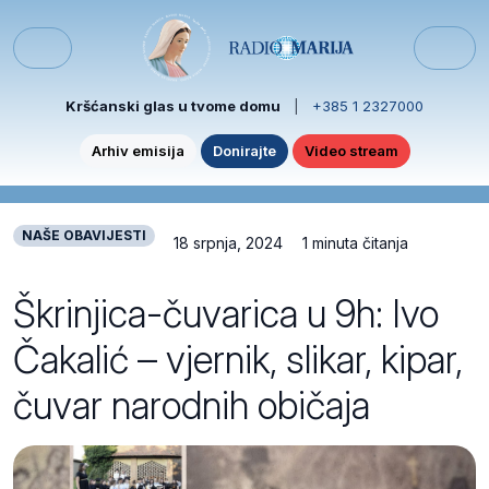
Skip to content
Skip to footer
Menu
Kršćanski glas u tvome domu
|
+385 1 2327000
Arhiv emisija
Donirajte
Video stream
NAŠE OBAVIJESTI
18 srpnja, 2024
1 minuta čitanja
Škrinjica-čuvarica u 9h: Ivo
Čakalić – vjernik, slikar, kipar,
čuvar narodnih običaja