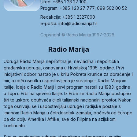
Ured: +385 1 23 27 100
Program: +385 1 23 27 777; 099 502 00 52
Redakcija: +385 1 2327000
e-pošta: info@radiomarija.hr
Copyright © Radio Marija 1997-2026
Radio Marija
Udruga Radio Marija neprofitna je, nevladina i nepolitička
građanska udruga, osnovana u Hrvatskoj 1995. godine. Prvi
inicijativni odbor nastao je u krilu Pokreta krunice za obraćenje i
mir, a uoči osnutka uspostavljena je suradnja s Radio Marijom
Italije. Ideja o Radio Mariji i prvi program nastali su 1983. godine
u župi u Erbi na sjeveru Italije. Iz Erbe se Radio Marija postupno
širi te uskoro obuhvaća cijeli talijanski nacionalni prostor. Nakon
toga osnivaju se i uspostavljaju udruge i radijske postaje s
imenom Radio Marija u četrdesetak zemalja, počevši od Europe
pa do obiju Amerika i Afrike, sve do Filipina na azijskom
kontinentu.
Sve su nacionalne udruge utemeljene autonomno u svojim