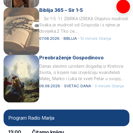
Biblija 365 – Sir 1-5
Sir 1-5 1 I. ZBIRKA IZREKA Otajstvo mudrosti
Svaka je mudrost od Gospoda i s njime je
dovijeka.2 Tko će…
07.08.2026. · BIBLIJA ·
10 minute čitanja
Preobraženje Gospodinovo
Danas slavimo uzvišeni događaj iz Kristova
života, o kojem nas izvješćuju evanđelisti
Matej, Marko i Luka te sveti Petar u svojoj
drugoj…
06.08.2026. · SVETAC DANA ·
3 minute čitanja
Program Radio Marija
13:00
Čitamo knjigu