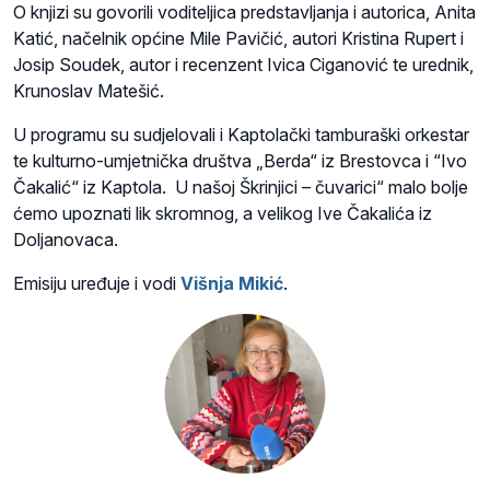
O knjizi su govorili voditeljica predstavljanja i autorica, Anita
Katić, načelnik općine Mile Pavičić, autori Kristina Rupert i
Josip Soudek, autor i recenzent Ivica Ciganović te urednik,
Krunoslav Matešić.
U programu su sudjelovali i Kaptolački tamburaški orkestar
te kulturno-umjetnička društva „Berda“ iz Brestovca i “Ivo
Čakalić“ iz Kaptola. U našoj Škrinjici – čuvarici“ malo bolje
ćemo upoznati lik skromnog, a velikog Ive Čakalića iz
Doljanovaca.
Emisiju uređuje i vodi
Višnja Mikić
.