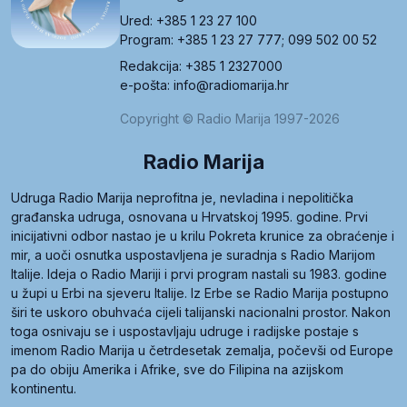
Ured: +385 1 23 27 100
Program: +385 1 23 27 777; 099 502 00 52
Redakcija: +385 1 2327000
e-pošta: info@radiomarija.hr
Copyright © Radio Marija 1997-2026
Radio Marija
Udruga Radio Marija neprofitna je, nevladina i nepolitička
građanska udruga, osnovana u Hrvatskoj 1995. godine. Prvi
inicijativni odbor nastao je u krilu Pokreta krunice za obraćenje i
mir, a uoči osnutka uspostavljena je suradnja s Radio Marijom
Italije. Ideja o Radio Mariji i prvi program nastali su 1983. godine
u župi u Erbi na sjeveru Italije. Iz Erbe se Radio Marija postupno
širi te uskoro obuhvaća cijeli talijanski nacionalni prostor. Nakon
toga osnivaju se i uspostavljaju udruge i radijske postaje s
imenom Radio Marija u četrdesetak zemalja, počevši od Europe
pa do obiju Amerika i Afrike, sve do Filipina na azijskom
kontinentu.