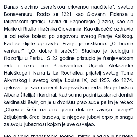
Danas slavimo „serafskog crkvenog naučitelja“, svetog
Bonaventuru. Rodio se 1221. kao Giovanni Fidanza u
talijanskom gradiću Civita di Bagnoregio (Lazio), kao sin
Marije di Ritello i liječnika Giovannija. Kao dječačić ozdravio
je od teške bolesti po zagovoru svetog Franje Asiškog.
Kad se dijete oporavilo, Franjo je uskliknuo: „O, buona
ventura!“ („O, dobre li sreće!“) Studirao je teologiju i
filozofiju u Parizu. S 22 godine pristupio je franjevačkom
redu i uzeo ime Bonaventura. Učenik Aleksandra
Haleškoga i Ivana iz La Rochellea, prijatelj svetog Tome
Akvinskog i svetog kralja Louisa IX, od 1257. do 1274.
djelovao je kao general franjevačkog reda. Bio je biskup
Albana (Italija) i kardinal. Kad su mu papini izaslanici donijeli
kardinalski šešir, on je u dvorištu prao suđe pa im je rekao:
„Objesite šešir na onu granu dok ne završim pranje!“
Zaljubljenik Srca Isusova, iz njegove ljubavi crpio je snagu
za svoju ljubaznost kojom je sve osvajao.
Bio je veliki znanstvenik, teolog i mistik. Kad ga je posjetio