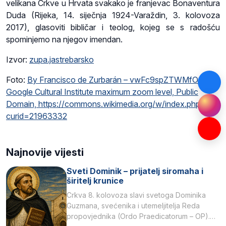
velikana Crkve u Hrvata svakako je franjevac Bonaventura
Duda (Rijeka, 14. siječnja 1924-Varaždin, 3. kolovoza
2017), glasoviti bibličar i teolog, kojeg se s radošću
spominjemo na njegov imendan.
Izvor:
zupa.jastrebarsko
Foto:
By Francisco de Zurbarán – vwFc9spZTWMfOg at
Google Cultural Institute maximum zoom level, Public
Domain, https://commons.wikimedia.org/w/index.php?
curid=21963332
Najnovije vijesti
Sveti Dominik – prijatelj siromaha i
širitelj krunice
Crkva 8. kolovoza slavi svetoga Dominika
Guzmana, svećenika i utemeljitelja Reda
propovjednika (Ordo Praedicatorum – OP).