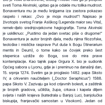
sveti Toma Akvinski, upitao ga je odakle mu tolika mudrost.
Bonaventura mu je među knjigama iza zastora pokazao
raspelo i rekao: „Ovo je moja mudrost“! Napisao je
životopis svetog Franje Asiškog (Legenda maior seu Vita),
remek-djelo srednjovjekovne hagiografije. Toma Akvinski
je uskliknuo: „Pustimo da jedan svetac piše o drugome!“
Bonaventura je autor brojnih djela, među njima filozofske,
teološke i mističke rasprave Put duše k Bogu (Itinerarium
mentis in Deum), o tome kako se čovjek preko šest
stepenica uzdiže do Boga, sve do mira prave
kontemplacije. Kao tajnik pape Grgura X. bio je sudionik
Općeg sabora u Lyonu, gdje je i preminuo na današnji dan,
15. srpnja 1274. Svetim ga je proglasio 1482. papa Siksto
IV, a crkvenim naučiteljem („Doctor Seraphicus“) 1588.
papa Siksto V. Zazivaju ga kod crijevnih bolesti, a zaštitnik
je brojnih gradova, učilišta, župa, crkava i kapela diljem
svijeta i naših krajeva (katedrala u Banjoj Luci, banjolučka
biskupija, franjevački samostan u Visokom). Jedan od