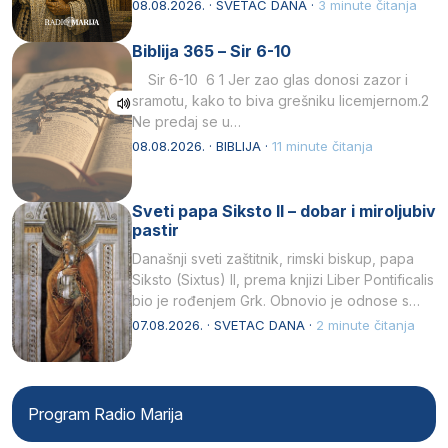
Svojim životom, dubokom ljubavlju prema
08.08.2026. · SVETAC DANA ·
3 minute čitanja
Kristu…
Biblija 365 – Sir 6-10
Sir 6-10 6 1 Jer zao glas donosi zazor i
sramotu, kako to biva grešniku licemjernom.2
Ne predaj se u…
08.08.2026. · BIBLIJA ·
11 minute čitanja
Sveti papa Siksto II – dobar i miroljubiv
pastir
Današnji sveti zaštitnik, rimski biskup, papa
Siksto (Sixtus) II, prema knjizi Liber Pontificalis
bio je rođenjem Grk. Obnovio je odnose s
afričkim…
07.08.2026. · SVETAC DANA ·
2 minute čitanja
Program Radio Marija