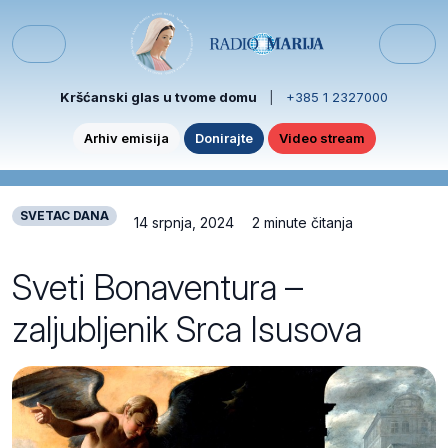
Skip to content
Skip to footer
Menu
Kršćanski glas u tvome domu
|
+385 1 2327000
Arhiv emisija
Donirajte
Video stream
SVETAC DANA
14 srpnja, 2024
2 minute čitanja
Sveti Bonaventura –
zaljubljenik Srca Isusova