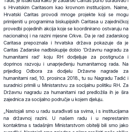
Tadić je istaknula kako je zadarski Caritas puno surađivao i
s Hrvatskim Caritasom kao krovnom institucijom. Naime,
Hrvatski Caritas provodi mnoge projekte koji se mogu
primijeniti u programima biskupijskih Caritasa u zajedničkoj
provedbi pojedinih akcija koje se koordinirano ostvaruju na
nacionalnoj i na razini mjesne Crkve. Da je rad zadarskog
Caritasa prepoznala i hrvatska država pokazuje da je
Caritas Zadarske nadbiskupije dobio ‘Državnu nagradu za
humanitarni rad’ koju RH dodjeljuje za postignuća i
doprinos razvoju i unaprjeđenju humanitarnog rada. Na
prijedlog Odbora za dodjelu Državne nagrade za
humanitarni rad, 10. prosinca 2018., tu su Nagradu Tadić i
suradnici primili u Ministarstvu za socijalnu politiku RH. Za
Državnu nagradu za humanitarni rad predložila ih je šira
zajednica za socijalno područje u kojem djeluju.
„Nastojali smo u radu surađivati sa svima, i s institucijama
na državnoj razini. U našem radu i u neprestanim
kontaktima s tadašnjim Ministarstvom obitelji bili smo jako