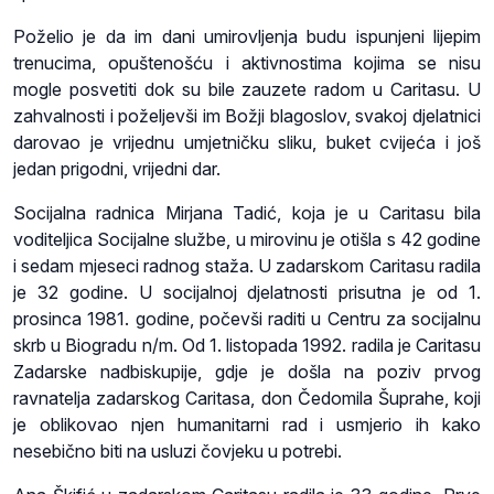
Poželio je da im dani umirovljenja budu ispunjeni lijepim
trenucima, opuštenošću i aktivnostima kojima se nisu
mogle posvetiti dok su bile zauzete radom u Caritasu. U
zahvalnosti i poželjevši im Božji blagoslov, svakoj djelatnici
darovao je vrijednu umjetničku sliku, buket cvijeća i još
jedan prigodni, vrijedni dar.
Socijalna radnica Mirjana Tadić, koja je u Caritasu bila
voditeljica Socijalne službe, u mirovinu je otišla s 42 godine
i sedam mjeseci radnog staža. U zadarskom Caritasu radila
je 32 godine. U socijalnoj djelatnosti prisutna je od 1.
prosinca 1981. godine, počevši raditi u Centru za socijalnu
skrb u Biogradu n/m. Od 1. listopada 1992. radila je Caritasu
Zadarske nadbiskupije, gdje je došla na poziv prvog
ravnatelja zadarskog Caritasa, don Čedomila Šuprahe, koji
je oblikovao njen humanitarni rad i usmjerio ih kako
nesebično biti na usluzi čovjeku u potrebi.