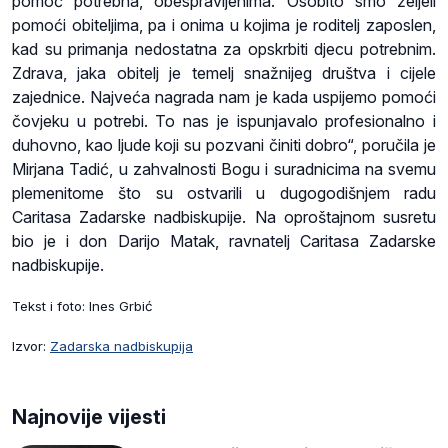
pomoć potrebna, obespravljenima. Osobito smo željeli
pomoći obiteljima, pa i onima u kojima je roditelj zaposlen,
kad su primanja nedostatna za opskrbiti djecu potrebnim.
Zdrava, jaka obitelj je temelj snažnijeg društva i cijele
zajednice. Najveća nagrada nam je kada uspijemo pomoći
čovjeku u potrebi. To nas je ispunjavalo profesionalno i
duhovno, kao ljude koji su pozvani činiti dobro“, poručila je
Mirjana Tadić, u zahvalnosti Bogu i suradnicima na svemu
plemenitome što su ostvarili u dugogodišnjem radu
Caritasa Zadarske nadbiskupije. Na oproštajnom susretu
bio je i don Darijo Matak, ravnatelj Caritasa Zadarske
nadbiskupije.
Tekst i foto: Ines Grbić
Izvor:
Zadarska nadbiskupija
Najnovije vijesti