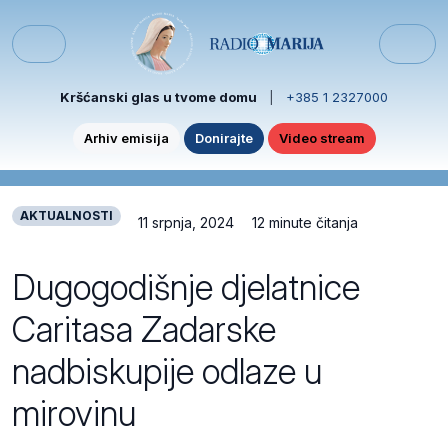
Skip to content
Skip to footer
Menu
Kršćanski glas u tvome domu
|
+385 1 2327000
Arhiv emisija
Donirajte
Video stream
AKTUALNOSTI
11 srpnja, 2024
12 minute čitanja
Dugogodišnje djelatnice
Caritasa Zadarske
nadbiskupije odlaze u
mirovinu