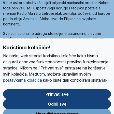
širi te uskoro obuhvaća cijeli talijanski nacionalni prostor. Nakon
toga osnivaju se i uspostavljaju udruge i radijske postaje s
imenom Radio Marija u četrdesetak zemalja, počevši od Europe
pa do obiju Amerika i Afrike, sve do Filipina na azijskom
kontinentu.
Sve su nacionalne udruge utemeljene autonomno u svojim
zemljama, a međusobna su povezane preko krovne udruge
pod nazivom Svjetska obitelj Radio Marije (World Family of
Koristimo kolačiće!
Radio Maria). Svjetsku obitelj utemeljilo je sedam članica, među
kojima je i hrvatska Udruga Radio Marija.
Na našoj web stranici koristimo kolačiće kako bismo
osigurali osnovne funkcionalnosti i pravilno funkcioniranje
stranice. Klikom na "Prihvati sve" pristajete na korištenje
svih kolačića. Međutim, možete upravljati svojim
O nama
Radio
Program
Volonteri
Prijatelji
Kontakt
Pravila privatnosti
postavkama kolačića
kako biste dali kontrolirani pristanak.
Kolačići
Uvjeti korištenja
Ova stranica je zaštićena Google reCAPTCHA sustavom
Prihvati sve
Odbij sve
App
Google
Store
Play
Upravljaj postavkama