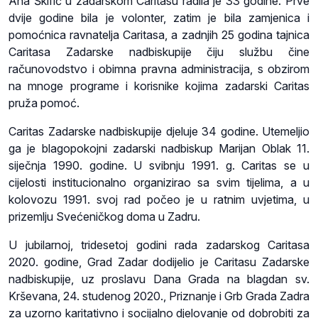
Ana Škifić u zadarskom Caritasu radila je 33 godine. Prve
dvije godine bila je volonter, zatim je bila zamjenica i
pomoćnica ravnatelja Caritasa, a zadnjih 25 godina tajnica
Caritasa Zadarske nadbiskupije čiju službu čine
računovodstvo i obimna pravna administracija, s obzirom
na mnoge programe i korisnike kojima zadarski Caritas
pruža pomoć.
Caritas Zadarske nadbiskupije djeluje 34 godine. Utemeljio
ga je blagopokojni zadarski nadbiskup Marijan Oblak 11.
siječnja 1990. godine. U svibnju 1991. g. Caritas se u
cijelosti institucionalno organizirao sa svim tijelima, a u
kolovozu 1991. svoj rad počeo je u ratnim uvjetima, u
prizemlju Svećeničkog doma u Zadru.
U jubilarnoj, tridesetoj godini rada zadarskog Caritasa
2020. godine, Grad Zadar dodijelio je Caritasu Zadarske
nadbiskupije, uz proslavu Dana Grada na blagdan sv.
Krševana, 24. studenog 2020., Priznanje i Grb Grada Zadra
za uzorno karitativno i socijalno djelovanje od dobrobiti za