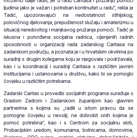
možemo dalje raditi, jer u radu Caritasa i pružanju pomoći
ljudima jako je važan i potreban kontinuitet u radu“, rekla je
Tadić, upozoravajući na nedostatnost stihijskog,
polovičnog djelovanja, prepuštenost slučaju i amaterizmu u
situaciji neredovitog i manjkavog pružanja pomoći. Tadić je
iskusna i potvrđena socijalna radnica, cijenjenih radnih
sposobnosti u organizaciji rada zadarskog Caritasa na
zadarskom području, a poznata je i u hrvatskim okvirima po
suradnji s drugim kolegama koju je njegovala i podržavala,
kao i u koordinaciji i suradnji Caritasa s različitim javnim
institucijama i ustanovama u društvu, kako bi se pomoglo
čovjeku u različitim potrebama.
Zadarski Caritas u provedbi socijalnih programa surađuje s
Gradom Zadrom i Zadarskom županijom kao glavnim
partnerima s kojima su „radili u istom pravcu da se
pomogne čovjeku u nevolji, na dobrobit onih kojima je
pomoć potrebna“, kao i s Centrom za socijalnu skrb,
Probacijskim uredom, komunama, bolnicama, domovima,