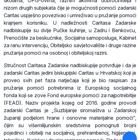
školama, OPG-ovima, raznim aktivima dobročinitelja i
nizom drugih subjekata čije je mogućnosti pomoći zadarski
Caritas uspješno povezivao i umreživao u pružanje pomoći
krajnjem korisniku. U nadležnosti Caritasa Zadarske
nadbiskupije su dvije Pučke kuhinje, u Zadru i Benkovcu,
Prenoćište za beskućnike, Socijalna samoposluga, Kabinet
za ranu intervenciju, Obiteljsko savjetovalište i druge razine
pružanja pomoći na osobnoj i obiteljskoj razini.
Stručnost Caritasa Zadarske nadbiskupije potvrđuje i da je
zadarski Caritas jedini biskupijski Caritas u Hrvatskoj koji je
proveo svih pet faza natječaja koji je bio raspisan za
pružanje pomoći potrebnima iz Europskog socijalnog
fonda koji se zove Fond europske pomoći za najpotrebitije
(FEAD). Naziv projekta kojeg od 2016. godine provodi
zadarski Caritas je „Suzbijanje siromaštva u Zadarskoj
županiji podjelom hrane i osnovne materijalne pomoći“,
čijim su višemilijunskim sredstvima pomognuti brojni
pojedinci i obitelji na socijalnoj, prehrambenoj, higijenskoj,