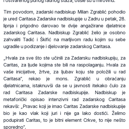
i ostvarenog punog radnog staža, otišle su u mirovinu.
Tim povodom, zadarski nadbiskup Milan Zgrablić pohodio
je ured Caritasa Zadarske nadbiskupije u Zadru u petak, 28.
lipnja i prigodno darovao te dvije angažirane djelatnice
zadarskog Caritasa. Nadbiskup Zgrablić želio je osobno
zahvaliti Tadić i Škifić na marljivom radu kojim su sebe
ugradile u podizanje i djelovanje zadarskog Caritasa.
„Hvala za sve što ste učinili za Zadarsku nadbiskupiju, za
Caritas, za ljude kojima ste bili na raspolaganju. Hvala za
vaše inicijative, žrtve, za ljubav koju ste položili u rad
Caritasa“, rekao je mons. Zgrablić u obraćanju
djelatnicama, istaknuvši da se u javnosti itekako čulo za
rad Caritasa Zadarske nadbiskupije. Nadbiskup je
metaforički opisao intenzivni rad zadarskog Caritasa
rekavši: „Pravac koji je imao Caritas Zadarske nadbiskupije
bio je kao vlak koji juri i nije ga lako dostići. Želimo
podupirati Caritas, to je bitni element Crkve, to nije nešto
sporedno“.