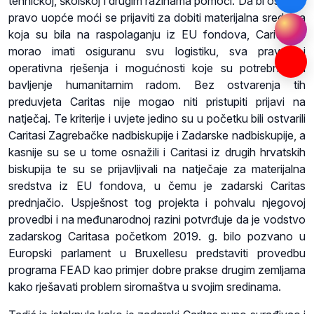
tehničkoj, školskoj i drugim razinama pomoći. Da bi ostvarili
pravo uopće moći se prijaviti za dobiti materijalna sredstva
koja su bila na raspolaganju iz EU fondova, Caritas je
morao imati osiguranu svu logistiku, sva pravna i
operativna rješenja i mogućnosti koje su potrebne za
bavljenje humanitarnim radom. Bez ostvarenja tih
preduvjeta Caritas nije mogao niti pristupiti prijavi na
natječaj. Te kriterije i uvjete jedino su u početku bili ostvarili
Caritasi Zagrebačke nadbiskupije i Zadarske nadbiskupije, a
kasnije su se u tome osnažili i Caritasi iz drugih hrvatskih
biskupija te su se prijavljivali na natječaje za materijalna
sredstva iz EU fondova, u čemu je zadarski Caritas
prednjačio. Uspješnost tog projekta i pohvalu njegovoj
provedbi i na međunarodnoj razini potvrđuje da je vodstvo
zadarskog Caritasa početkom 2019. g. bilo pozvano u
Europski parlament u Bruxellesu predstaviti provedbu
programa FEAD kao primjer dobre prakse drugim zemljama
kako rješavati problem siromaštva u svojim sredinama.