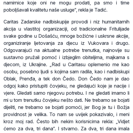
namirnice koje oni ne mogu prodati, pa smo i time
poboljšavali kvalitetu naše usluge“, rekla je Tadić.
Caritas Zadarske nadbiskupije provodi i niz humanitarnih
akcija u vlastitoj organizaciji, od tradicionalne Fritulijade
svake godine u Došašću, mnoge božićne i uskrsne akcije,
organiziranje ljetovanja za djecu iz Vukovara i drugo.
Odgovarajući na aktualne potrebe trenutka, najnovije su
sustavno pružali pomoć i izbjeglim obiteljima, majkama s
djecom, iz Ukrajine. „Rad u Caritasu oplemenio me kao
osobu, posebno ljudi s kojima sam radila, kao i nadbiskupi
Oblak, Prenđa, a tek don Čedo. Don Čedo nam je dao
odgoj kako pristupiti čovjeku, ne gledajući koje je nacije i
vjere. Gledati samo njegovu potrebu. I ne gledati imamo li
mi u tom trenutku čovjeku nešto dati. Ne trebamo se bojati
dijeliti, ne trebamo se bojati pomoći, jer Bog je tu i Božja
providnost je velika. To nam se uvijek pokazivalo, i meni
kroz moj rad. Često bih nekim korisnicima rekla: „Vidjet
ćemo za dva, tri dana“. I stvarno. Za dva, tri dana imala