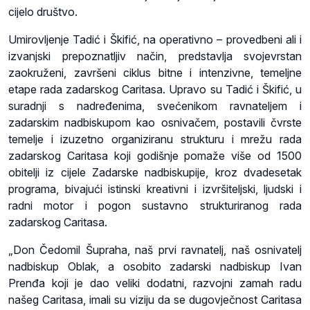
cijelo društvo.
Umirovljenje Tadić i Škifić, na operativno – provedbeni ali i
izvanjski prepoznatljiv način, predstavlja svojevrstan
zaokruženi, završeni ciklus bitne i intenzivne, temeljne
etape rada zadarskog Caritasa. Upravo su Tadić i Škifić, u
suradnji s nadređenima, svećenikom ravnateljem i
zadarskim nadbiskupom kao osnivačem, postavili čvrste
temelje i izuzetno organiziranu strukturu i mrežu rada
zadarskog Caritasa koji godišnje pomaže više od 1500
obitelji iz cijele Zadarske nadbiskupije, kroz dvadesetak
programa, bivajući istinski kreativni i izvršiteljski, ljudski i
radni motor i pogon sustavno strukturiranog rada
zadarskog Caritasa.
„Don Čedomil Šupraha, naš prvi ravnatelj, naš osnivatelj
nadbiskup Oblak, a osobito zadarski nadbiskup Ivan
Prenđa koji je dao veliki dodatni, razvojni zamah radu
našeg Caritasa, imali su viziju da se dugovječnost Caritasa