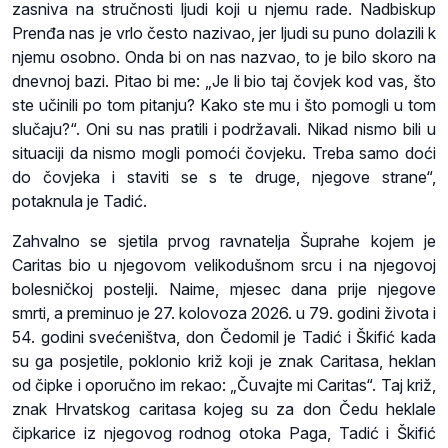
zasniva na stručnosti ljudi koji u njemu rade. Nadbiskup
Prenđa nas je vrlo često nazivao, jer ljudi su puno dolazili k
njemu osobno. Onda bi on nas nazvao, to je bilo skoro na
dnevnoj bazi. Pitao bi me: „Je li bio taj čovjek kod vas, što
ste učinili po tom pitanju? Kako ste mu i što pomogli u tom
slučaju?“. Oni su nas pratili i podržavali. Nikad nismo bili u
situaciji da nismo mogli pomoći čovjeku. Treba samo doći
do čovjeka i staviti se s te druge, njegove strane“,
potaknula je Tadić.
Zahvalno se sjetila prvog ravnatelja Šuprahe kojem je
Caritas bio u njegovom velikodušnom srcu i na njegovoj
bolesničkoj postelji. Naime, mjesec dana prije njegove
smrti, a preminuo je 27. kolovoza 2026. u 79. godini života i
54. godini svećeništva, don Čedomil je Tadić i Škifić kada
su ga posjetile, poklonio križ koji je znak Caritasa, heklan
od čipke i oporučno im rekao: „Čuvajte mi Caritas“. Taj križ,
znak Hrvatskog caritasa kojeg su za don Čedu heklale
čipkarice iz njegovog rodnog otoka Paga, Tadić i Škifić