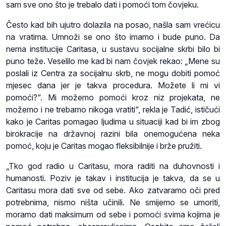
sam sve ono što je trebalo dati i pomoći tom čovjeku.
Često kad bih ujutro dolazila na posao, našla sam vrećicu
na vratima. Umnoži se ono što imamo i bude puno. Da
nema institucije Caritasa, u sustavu socijalne skrbi bilo bi
puno teže. Veselilo me kad bi nam čovjek rekao: „Mene su
poslali iz Centra za socijalnu skrb, ne mogu dobiti pomoć
mjesec dana jer je takva procedura. Možete li mi vi
pomoći?“. Mi možemo pomoći kroz niz projekata, ne
možemo i ne trebamo nikoga vratiti“, rekla je Tadić, ističući
kako je Caritas pomagao ljudima u situaciji kad bi im zbog
birokracije na državnoj razini bila onemogućena neka
pomoć, koju je Caritas mogao fleksibilnije i brže pružiti.
„Tko god radio u Caritasu, mora raditi na duhovnosti i
humanosti. Poziv je takav i institucija je takva, da se u
Caritasu mora dati sve od sebe. Ako zatvaramo oči pred
potrebnima, nismo ništa učinili. Ne smijemo se umoriti,
moramo dati maksimum od sebe i pomoći svima kojima je