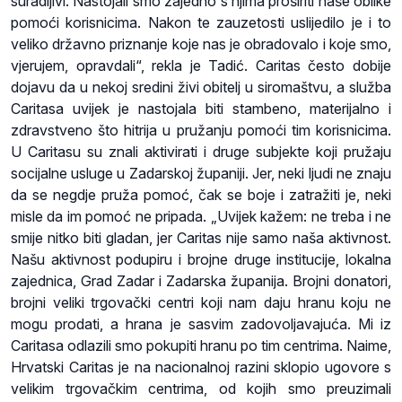
suradljivi. Nastojali smo zajedno s njima proširiti naše oblike
pomoći korisnicima. Nakon te zauzetosti uslijedilo je i to
veliko državno priznanje koje nas je obradovalo i koje smo,
vjerujem, opravdali“, rekla je Tadić. Caritas često dobije
dojavu da u nekoj sredini živi obitelj u siromaštvu, a služba
Caritasa uvijek je nastojala biti stambeno, materijalno i
zdravstveno što hitrija u pružanju pomoći tim korisnicima.
U Caritasu su znali aktivirati i druge subjekte koji pružaju
socijalne usluge u Zadarskoj županiji. Jer, neki ljudi ne znaju
da se negdje pruža pomoć, čak se boje i zatražiti je, neki
misle da im pomoć ne pripada. „Uvijek kažem: ne treba i ne
smije nitko biti gladan, jer Caritas nije samo naša aktivnost.
Našu aktivnost podupiru i brojne druge institucije, lokalna
zajednica, Grad Zadar i Zadarska županija. Brojni donatori,
brojni veliki trgovački centri koji nam daju hranu koju ne
mogu prodati, a hrana je sasvim zadovoljavajuća. Mi iz
Caritasa odlazili smo pokupiti hranu po tim centrima. Naime,
Hrvatski Caritas je na nacionalnoj razini sklopio ugovore s
velikim trgovačkim centrima, od kojih smo preuzimali