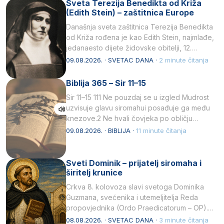
Sveta Terezija Benedikta od Križa
(Edith Stein) – zaštitnica Europe
Današnja sveta zaštitnica Terezija Benedikta
od Križa rođena je kao Edith Stein, najmlađe,
jedanaesto dijete židovske obitelji, 12.
listopada 1891, u Wrocławu…
09.08.2026. · SVETAC DANA ·
2 minute čitanja
Biblija 365 – Sir 11–15
Sir 11–15 111 Ne pouzdaj se u izgled Mudrost
uzvisuje glavu siromahui posađuje ga među
knezove.2 Ne hvali čovjeka po obličju
njegovui…
09.08.2026. · BIBLIJA ·
11 minute čitanja
Sveti Dominik – prijatelj siromaha i
širitelj krunice
Crkva 8. kolovoza slavi svetoga Dominika
Guzmana, svećenika i utemeljitelja Reda
propovjednika (Ordo Praedicatorum – OP).
Svojim životom, dubokom ljubavlju prema
08.08.2026. · SVETAC DANA ·
3 minute čitanja