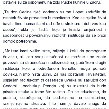
ostavile su za uspomenu na zidu Pučke kuhinje u Zadru.
„Te don Čedine riječi dodatno su me i opet zadužile da
ostatak života provedem humanitarno. Kad se cijelim život
bavite time, humanitarni rad uđe u strukturu i duh vas kao
osobe“, rekla je Tadić, koju je krasila umješnost i
sposobnost u povezivanju različitih institucija da se pruži
pomoć potrebnima.
„Možete imati veliko srce, htijenje i želju da pomognete
čovjeku, ali, ako svoju stručnost ne možete i ne znate
povezati sa stručnošću i nadležnostima, podrškom drugih
institucija koje u određenom trenutku mogu pomoći
čovjeku, nismo ništa učinili. Za naš opstanak i kvalitetan,
uspješan rad tijekom tri desetljeća uvelike su zaslužni don
Čedomil i nadbiskup Prenđa koji su inzistirali da bude
prisutna struka u tome što radimo. Da se educiramo, da
pratimo, surađujemo, da sudjelujemo na seminarima,
razmjenjujemo iskustva. I to nam je davalo snagu da