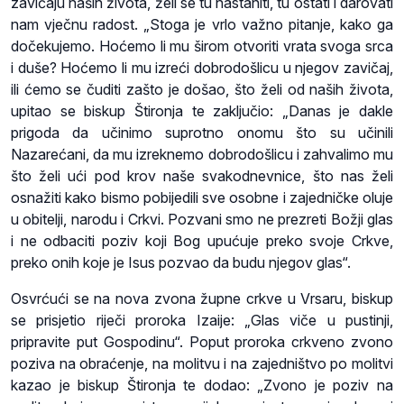
zavičaju naših života, želi se tu nastaniti, tu ostati i darovati
nam vječnu radost. „Stoga je vrlo važno pitanje, kako ga
dočekujemo. Hoćemo li mu širom otvoriti vrata svoga srca
i duše? Hoćemo li mu izreći dobrodošlicu u njegov zavičaj,
ili ćemo se čuditi zašto je došao, što želi od naših života,
upitao se biskup Štironja te zaključio: „Danas je dakle
prigoda da učinimo suprotno onomu što su učinili
Nazarećani, da mu izreknemo dobrodošlicu i zahvalimo mu
što želi ući pod krov naše svakodnevnice, što nas želi
osnažiti kako bismo pobijedili sve osobne i zajedničke oluje
u obitelji, narodu i Crkvi. Pozvani smo ne prezreti Božji glas
i ne odbaciti poziv koji Bog upućuje preko svoje Crkve,
preko onih koje je Isus pozvao da budu njegov glas“.
Osvrćući se na nova zvona župne crkve u Vrsaru, biskup
se prisjetio riječi proroka Izaije: „Glas viče u pustinji,
pripravite put Gospodinu“. Poput proroka crkveno zvono
poziva na obraćenje, na molitvu i na zajedništvo po molitvi
kazao je biskup Štironja te dodao: „Zvono je poziv na