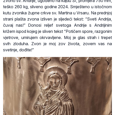
Zvono sv. Andrije, ugođeno na kajdu SI, promjera 750 mm,
teško 260 kg, sliveno godine 2024. Smješteno u istočnom
kutu zvonika župne crkve sv. Martina u Vrsaru. Na prednjoj
strani plašta zvona izliven je sljedeći tekst: “Sveti Andrija,
čuvaj nas!” Donosi reljef svetoga Andrije s Andrijinim
križem ispod kojeg je sliven tekst “Potičem spore, razgonim
vjetrove, umirujem okrvavljene. Moj je glas strah i trepet
svih zloduha. Zvon je moj zov života, zovem vas na
svetinje, dođite!”