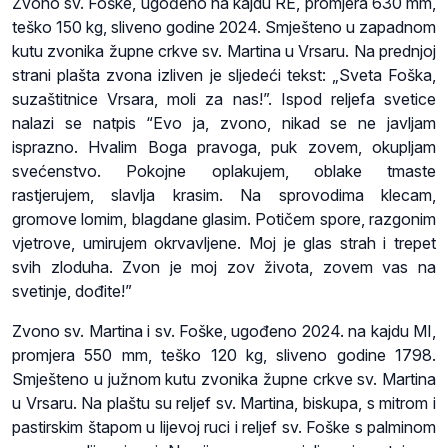
Zvono sv. Foške, ugođeno na kajdu RE, promjera 630 mm,
teško 150 kg, sliveno godine 2024. Smješteno u zapadnom
kutu zvonika župne crkve sv. Martina u Vrsaru. Na prednjoj
strani plašta zvona izliven je sljedeći tekst: „Sveta Foška,
suzaštitnice Vrsara, moli za nas!”. Ispod reljefa svetice
nalazi se natpis “Evo ja, zvono, nikad se ne javljam
isprazno. Hvalim Boga pravoga, puk zovem, okupljam
svećenstvo. Pokojne oplakujem, oblake tmaste
rastjerujem, slavlja krasim. Na sprovodima klecam,
gromove lomim, blagdane glasim. Potičem spore, razgonim
vjetrove, umirujem okrvavljene. Moj je glas strah i trepet
svih zloduha. Zvon je moj zov života, zovem vas na
svetinje, dođite!”
Zvono sv. Martina i sv. Foške, ugođeno 2024. na kajdu MI,
promjera 550 mm, teško 120 kg, sliveno godine 1798.
Smješteno u južnom kutu zvonika župne crkve sv. Martina
u Vrsaru. Na plaštu su reljef sv. Martina, biskupa, s mitrom i
pastirskim štapom u lijevoj ruci i reljef sv. Foške s palminom