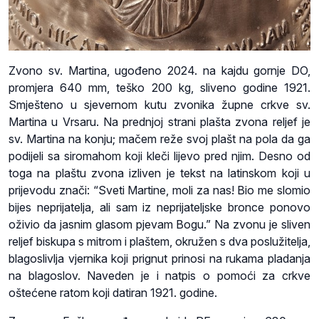
Zvono sv. Martina, ugođeno 2024. na kajdu gornje DO,
promjera 640 mm, teško 200 kg, sliveno godine 1921.
Smješteno u sjevernom kutu zvonika župne crkve sv.
Martina u Vrsaru. Na prednjoj strani plašta zvona reljef je
sv. Martina na konju; mačem reže svoj plašt na pola da ga
podijeli sa siromahom koji kleči lijevo pred njim. Desno od
toga na plaštu zvona izliven je tekst na latinskom koji u
prijevodu znači: “Sveti Martine, moli za nas! Bio me slomio
bijes neprijatelja, ali sam iz neprijateljske bronce ponovo
oživio da jasnim glasom pjevam Bogu.” Na zvonu je sliven
reljef biskupa s mitrom i plaštem, okružen s dva poslužitelja,
blagoslivlja vjernika koji prignut prinosi na rukama pladanja
na blagoslov. Naveden je i natpis o pomoći za crkve
oštećene ratom koji datiran 1921. godine.