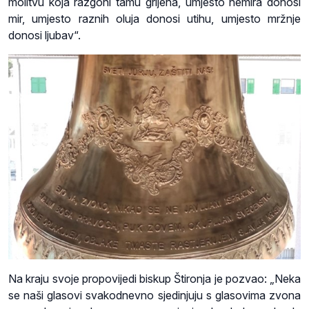
molitvu koja razgoni tamu grijeha, umjesto nemira donosi
mir, umjesto raznih oluja donosi utihu, umjesto mržnje
donosi ljubav“.
Na kraju svoje propovijedi biskup Štironja je pozvao: „Neka
se naši glasovi svakodnevno sjedinjuju s glasovima zvona