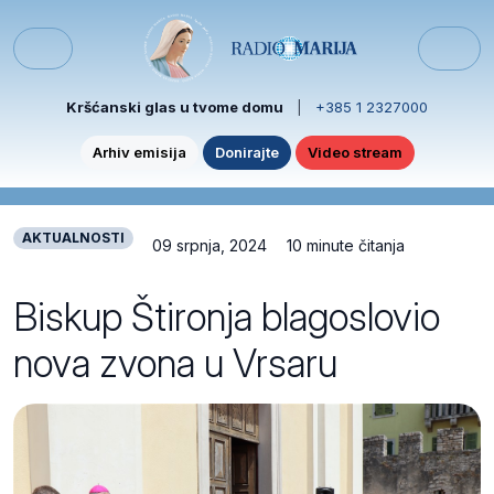
Skip to content
Skip to footer
Menu
Kršćanski glas u tvome domu
|
+385 1 2327000
Arhiv emisija
Donirajte
Video stream
AKTUALNOSTI
09 srpnja, 2024
10 minute čitanja
Biskup Štironja blagoslovio
nova zvona u Vrsaru