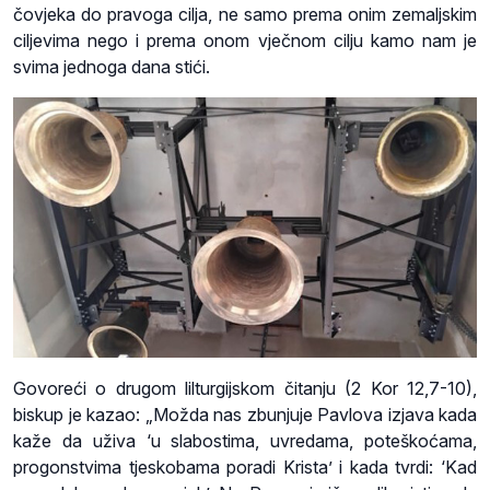
čovjeka do pravoga cilja, ne samo prema onim zemaljskim
ciljevima nego i prema onom vječnom cilju kamo nam je
svima jednoga dana stići.
Govoreći o drugom lilturgijskom čitanju (2 Kor 12,7-10),
biskup je kazao: „Možda nas zbunjuje Pavlova izjava kada
kaže da uživa ‘u slabostima, uvredama, poteškoćama,
progonstvima tjeskobama poradi Krista’ i kada tvrdi: ‘Kad