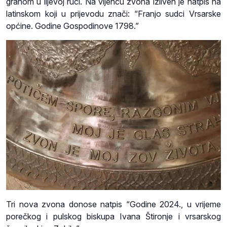
granom u lijevoj ruci. Na vijencu zvona izliven je natpis na
latinskom koji u prijevodu znači: “Franjo sudci Vrsarske
općine. Godine Gospodinove 1798.”
Tri nova zvona donose natpis “Godine 2024., u vrijeme
porečkog i pulskog biskupa Ivana Štironje i vrsarskog