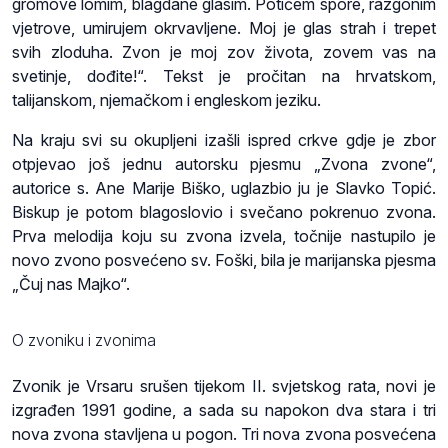
gromove lomim, blagdane glasim. Potičem spore, razgonim
vjetrove, umirujem okrvavljene. Moj je glas strah i trepet
svih zloduha. Zvon je moj zov života, zovem vas na
svetinje, dođite!“. Tekst je pročitan na hrvatskom,
talijanskom, njemačkom i engleskom jeziku.
Na kraju svi su okupljeni izašli ispred crkve gdje je zbor
otpjevao još jednu autorsku pjesmu „Zvona zvone“,
autorice s. Ane Marije Biško, uglazbio ju je Slavko Topić.
Biskup je potom blagoslovio i svečano pokrenuo zvona.
Prva melodija koju su zvona izvela, točnije nastupilo je
novo zvono posvećeno sv. Foški, bila je marijanska pjesma
„Čuj nas Majko“.
O zvoniku i zvonima
Zvonik je Vrsaru srušen tijekom II. svjetskog rata, novi je
izgrađen 1991 godine, a sada su napokon dva stara i tri
nova zvona stavljena u pogon.
Tri nova zvona posvećena