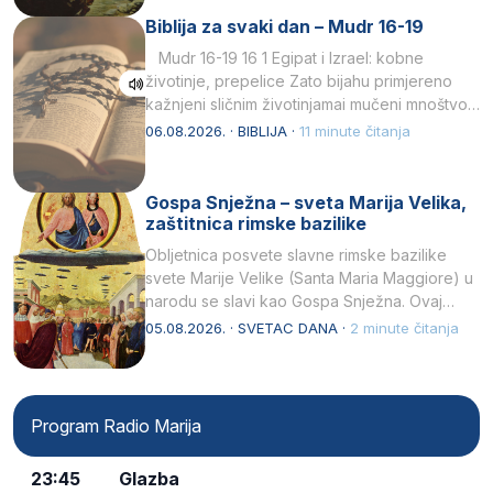
Biblija za svaki dan – Mudr 16-19
Mudr 16-19 16 1 Egipat i Izrael: kobne
životinje, prepelice Zato bijahu primjereno
kažnjeni sličnim životinjamai mučeni mnoštvom
kukaca.2 A narod…
06.08.2026. · BIBLIJA ·
11 minute čitanja
Gospa Snježna – sveta Marija Velika,
zaštitnica rimske bazilike
Obljetnica posvete slavne rimske bazilike
svete Marije Velike (Santa Maria Maggiore) u
narodu se slavi kao Gospa Snježna. Ovaj
naziv, Sancta Maria…
05.08.2026. · SVETAC DANA ·
2 minute čitanja
Program Radio Marija
23:45
Glazba