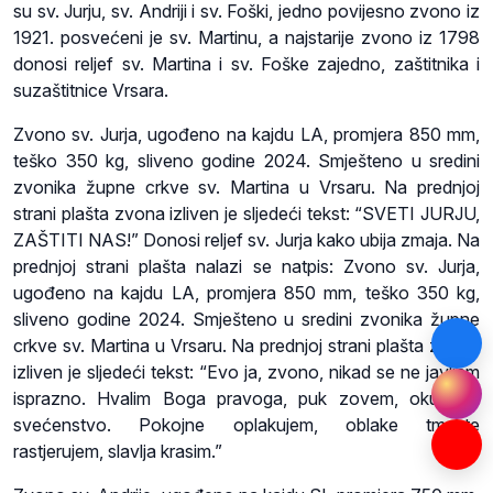
su sv. Jurju, sv. Andriji i sv. Foški, jedno povijesno zvono iz
1921. posvećeni je sv. Martinu, a najstarije zvono iz 1798
donosi reljef sv. Martina i sv. Foške zajedno, zaštitnika i
suzaštitnice Vrsara.
Zvono sv. Jurja, ugođeno na kajdu LA, promjera 850 mm,
teško 350 kg, sliveno godine 2024. Smješteno u sredini
zvonika župne crkve sv. Martina u Vrsaru. Na prednjoj
strani plašta zvona izliven je sljedeći tekst: “SVETI JURJU,
ZAŠTITI NAS!” Donosi reljef sv. Jurja kako ubija zmaja. Na
prednjoj strani plašta nalazi se natpis: Zvono sv. Jurja,
ugođeno na kajdu LA, promjera 850 mm, teško 350 kg,
sliveno godine 2024. Smješteno u sredini zvonika župne
crkve sv. Martina u Vrsaru. Na prednjoj strani plašta zvona
izliven je sljedeći tekst: “Evo ja, zvono, nikad se ne javljam
isprazno. Hvalim Boga pravoga, puk zovem, okupljam
svećenstvo. Pokojne oplakujem, oblake tmaste
rastjerujem, slavlja krasim.”