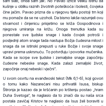
sam slab, onda sam jak’. No Pavao izriče veliku istinu da
kušnje u obliku raznih životnih poteškoća i bolesti, čovjeka
čine jačim. Pavao prizna da u njegovu tijelu postoji trn koji
mu pomaže da se ne uzoholi. Da bismo lakše razumjeli ovu
stvarnost i činjenicu prisjetimo se križa Gospodinova i
njegova umiranja na križu. Onoga trenutka kada su
ponestale sve ljudske snage i kada čovjek potroši i
posljednji atom snage tada nastupa Božja čudesna milost i
snaga da se istinski prepusti u ruke Božje i svoje snage
upravi prema uskrsnuću. To potvrđuju i povorke mučenika.
Kada se iscrpe sve ljudske i zemaljske snage započinju
čudesne nebeske snage. Kada zalazi zemaljski život,
započinje onaj nebeski i vječni“.
U svom osvrtu na evanđeoski tekst (Mk 6,1-6), koji govori
o tomu kako Nazarećani nisu prihvatili Isusa, biskup
Štironja je kazao da je kršćanin po krštenju postao „hram
Duha Svetoga“, te naglasio da to znači da su naša srca
postala zavičaj Kristov te naglasio da Isus želi boraviti u