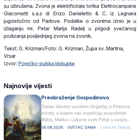
su izbrušena. Zvona je elektrificirala tvrtka Elettrocampane
Giacometti s.a.s di Enzo Danieletto & C. iz Legnara
jugoistočno od Padove. Podatke o zvonima iznio je u
izlaganju mr. Petar Marija Radelj u prigodi svečanog
podizanja posljednjeg zvona na zvonik.
Tekst: G. Krizman/Foto: G. Krizman, Župa sv. Martina,
Vrsar
Izvor:
Porečko-pulska biskupija
Najnovije vijesti
Preobraženje Gospodinovo
Danas slavimo uzvišeni događaj iz Kristova
života, o kojem nas izvješćuju evanđelisti
Matej, Marko i Luka te sveti Petar u svojoj
drugoj…
06.08.2026. · SVETAC DANA ·
3 minute čitanja