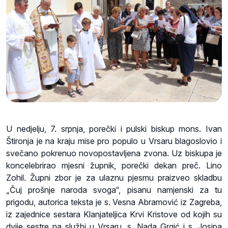
U nedjelju, 7. srpnja, porečki i pulski biskup mons. Ivan
Štironja je na kraju mise pro populo u Vrsaru blagoslovio i
svečano pokrenuo novopostavljena zvona. Uz biskupa je
koncelebrirao mjesni župnik, porečki dekan preč. Lino
Zohil. Župni zbor je za ulaznu pjesmu praizveo skladbu
„Čuj prošnje naroda svoga“, pisanu namjenski za tu
prigodu, autorica teksta je s. Vesna Abramović iz Zagreba,
iz zajednice sestara Klanjateljica Krvi Kristove od kojih su
dvije sestre na službi u Vrsaru, s. Nada Grgić i s. Josipa