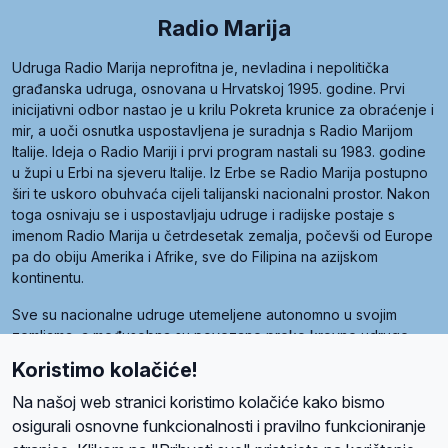
Radio Marija
Udruga Radio Marija neprofitna je, nevladina i nepolitička
građanska udruga, osnovana u Hrvatskoj 1995. godine. Prvi
inicijativni odbor nastao je u krilu Pokreta krunice za obraćenje i
mir, a uoči osnutka uspostavljena je suradnja s Radio Marijom
Italije. Ideja o Radio Mariji i prvi program nastali su 1983. godine
u župi u Erbi na sjeveru Italije. Iz Erbe se Radio Marija postupno
širi te uskoro obuhvaća cijeli talijanski nacionalni prostor. Nakon
toga osnivaju se i uspostavljaju udruge i radijske postaje s
imenom Radio Marija u četrdesetak zemalja, počevši od Europe
pa do obiju Amerika i Afrike, sve do Filipina na azijskom
kontinentu.
Sve su nacionalne udruge utemeljene autonomno u svojim
zemljama, a međusobna su povezane preko krovne udruge
pod nazivom Svjetska obitelj Radio Marije (World Family of
Koristimo kolačiće!
Radio Maria). Svjetsku obitelj utemeljilo je sedam članica, među
kojima je i hrvatska Udruga Radio Marija.
Na našoj web stranici koristimo kolačiće kako bismo
osigurali osnovne funkcionalnosti i pravilno funkcioniranje