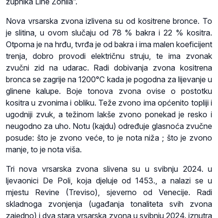
župnika Line Zohila”.
Nova vrsarska zvona izlivena su od kositrene bronce. To
je slitina, u ovom slučaju od 78 % bakra i 22 % kositra.
Otporna je na hrđu, tvrđa je od bakra i ima malen koeficijent
trenja, dobro provodi električnu struju, te ima zvonak
zvučni zid na udarac. Radi dobivanja zvona kositrena
bronca se zagrije na 1200°C kada je pogodna za lijevanje u
glinene kalupe. Boje tonova zvona ovise o postotku
kositra u zvonima i obliku. Teže zvono ima općenito topliji i
ugodniji zvuk, a težinom lakše zvono ponekad je resko i
neugodno za uho. Notu (kajdu) određuje glasnoća zvučne
posude: što je zvono veće, to je nota niža ; što je zvono
manje, to je nota viša.
Tri nova vrsarska zvona slivena su u svibnju 2024. u
ljevaonici De Poli, koja djeluje od 1453., a nalazi se u
mjestu Revine (Treviso), sjeverno od Venecije. Radi
skladnoga zvonjenja (ugađanja tonaliteta svih zvona
zajedno) i dva stara vrsarska zvona u svibnju 2024. iznutra