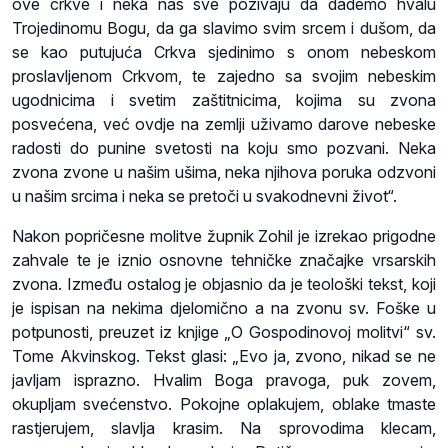
ove crkve i neka nas sve pozivaju da dademo hvalu
Trojedinomu Bogu, da ga slavimo svim srcem i dušom, da
se kao putujuća Crkva sjedinimo s onom nebeskom
proslavljenom Crkvom, te zajedno sa svojim nebeskim
ugodnicima i svetim zaštitnicima, kojima su zvona
posvećena, već ovdje na zemlji uživamo darove nebeske
radosti do punine svetosti na koju smo pozvani. Neka
zvona zvone u našim ušima, neka njihova poruka odzvoni
u našim srcima i neka se pretoči u svakodnevni život“.
Nakon popričesne molitve župnik Zohil je izrekao prigodne
zahvale te je iznio osnovne tehničke značajke vrsarskih
zvona. Između ostalog je objasnio da je teološki tekst, koji
je ispisan na nekima djelomično a na zvonu sv. Foške u
potpunosti, preuzet iz knjige „O Gospodinovoj molitvi“ sv.
Tome Akvinskog. Tekst glasi: „Evo ja, zvono, nikad se ne
javljam isprazno. Hvalim Boga pravoga, puk zovem,
okupljam svećenstvo. Pokojne oplakujem, oblake tmaste
rastjerujem, slavlja krasim. Na sprovodima klecam,