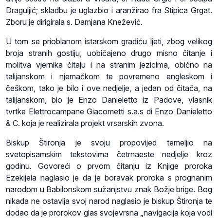
Draguljić; skladbu je uglazbio i aranžirao fra Stipica Grgat.
Zboru je dirigirala s. Damjana Knežević.
U tom se prioblanom istarskom gradiću ljeti, zbog velikog
broja stranih gostiju, uobičajeno drugo misno čitanje i
molitva vjernika čitaju i na stranim jezicima, obično na
talijanskom i njemačkom te povremeno engleskom i
češkom, tako je bilo i ove nedjelje, a jedan od čitača, na
talijanskom, bio je Enzo Danieletto iz Padove, vlasnik
tvrtke Elettrocampane Giacometti s.a.s di Enzo Danieletto
& C. koja je realizirala projekt vrsarskih zvona.
Biskup Štironja je svoju propovijed temeljio na
svetopisamskim tekstovima četrnaeste nedjelje kroz
godinu. Govoreći o prvom čitanju iz Knjige proroka
Ezekijela naglasio je da je boravak proroka s prognanim
narodom u Babilonskom sužanjstvu znak Božje brige. Bog
nikada ne ostavlja svoj narod naglasio je biskup Štironja te
dodao da je prorokov glas svojevrsna „navigacija koja vodi