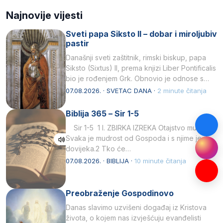
Najnovije vijesti
Sveti papa Siksto II – dobar i miroljubiv
pastir
Današnji sveti zaštitnik, rimski biskup, papa
Siksto (Sixtus) II, prema knjizi Liber Pontificalis
bio je rođenjem Grk. Obnovio je odnose s
afričkim…
07.08.2026. · SVETAC DANA ·
2 minute čitanja
Biblija 365 – Sir 1-5
Sir 1-5 1 I. ZBIRKA IZREKA Otajstvo mudrosti
Svaka je mudrost od Gospoda i s njime je
dovijeka.2 Tko će…
07.08.2026. · BIBLIJA ·
10 minute čitanja
Preobraženje Gospodinovo
Danas slavimo uzvišeni događaj iz Kristova
života, o kojem nas izvješćuju evanđelisti