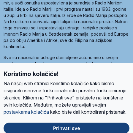
mir, a uoči osnutka uspostavljena je suradnja s Radio Marijom
Italije. Ideja o Radio Mariji i prvi program nastali su 1983. godine
u župi u Erbi na sjeveru Italije. Iz Erbe se Radio Marija postupno
širi te uskoro obuhvaća cijeli talijanski nacionalni prostor. Nakon
toga osnivaju se i uspostavljaju udruge i radijske postaje s
imenom Radio Marija u četrdesetak zemalja, počevši od Europe
pa do obiju Amerika i Afrike, sve do Filipina na azijskom
kontinentu.
Sve su nacionalne udruge utemeljene autonomno u svojim
zemljama, a međusobna su povezane preko krovne udruge
pod nazivom Svjetska obitelj Radio Marije (World Family of
Koristimo kolačiće!
Radio Maria). Svjetsku obitelj utemeljilo je sedam članica, među
kojima je i hrvatska Udruga Radio Marija.
Na našoj web stranici koristimo kolačiće kako bismo
osigurali osnovne funkcionalnosti i pravilno funkcioniranje
stranice. Klikom na "Prihvati sve" pristajete na korištenje
svih kolačića. Međutim, možete upravljati svojim
O nama
Radio
Program
Volonteri
Prijatelji
Kontakt
Pravila privatnosti
postavkama kolačića
kako biste dali kontrolirani pristanak.
Kolačići
Uvjeti korištenja
Ova stranica je zaštićena Google reCAPTCHA sustavom
Prihvati sve