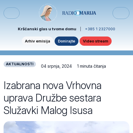
Skip to content
Skip to footer
Menu
Kršćanski glas u tvome domu
|
+385 1 2327000
Arhiv emisija
Donirajte
Video stream
AKTUALNOSTI
04 srpnja, 2024
1 minuta čitanja
Izabrana nova Vrhovna
uprava Družbe sestara
Služavki Malog Isusa