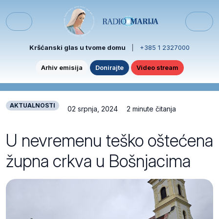
Skip to content
Skip to footer
Menu
Kršćanski glas u tvome domu
|
+385 1 2327000
Arhiv emisija
Donirajte
Video stream
AKTUALNOSTI
02 srpnja, 2024
2 minute čitanja
U nevremenu teško oštećena
župna crkva u Bošnjacima