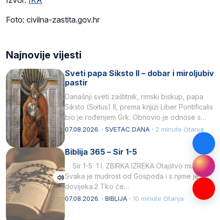
Izvor:
IKA
Foto: civilna-zastita.gov.hr
Najnovije vijesti
Sveti papa Siksto II – dobar i miroljubiv
pastir
Današnji sveti zaštitnik, rimski biskup, papa
Siksto (Sixtus) II, prema knjizi Liber Pontificalis
bio je rođenjem Grk. Obnovio je odnose s
afričkim…
07.08.2026. · SVETAC DANA ·
2 minute čitanja
Biblija 365 – Sir 1-5
Sir 1-5 1 I. ZBIRKA IZREKA Otajstvo mudrosti
Svaka je mudrost od Gospoda i s njime je
dovijeka.2 Tko će…
07.08.2026. · BIBLIJA ·
10 minute čitanja