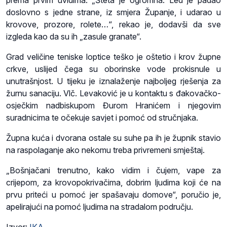
prema prvim uvidima. „Šteta je ogromna. Led je padao
doslovno s jedne strane, iz smjera Županje, i udarao u
krovove, prozore, rolete…“, rekao je, dodavši da sve
izgleda kao da su ih „zasule granate“.
Grad veličine teniske loptice teško je oštetio i krov župne
crkve, uslijed čega su oborinske vode prokisnule u
unutrašnjost. U tijeku je iznalaženje najboljeg rješenja za
žurnu sanaciju. Vlč. Levaković je u kontaktu s đakovačko-
osječkim nadbiskupom Đurom Hranićem i njegovim
suradnicima te očekuje savjet i pomoć od stručnjaka.
Župna kuća i dvorana ostale su suhe pa ih je župnik stavio
na raspolaganje ako nekomu treba privremeni smještaj.
„Bošnjačani trenutno, kako vidim i čujem, vape za
crijepom, za krovopokrivačima, dobrim ljudima koji će na
prvu priteći u pomoć jer spašavaju domove“, poručio je,
apelirajući na pomoć ljudima na stradalom području.