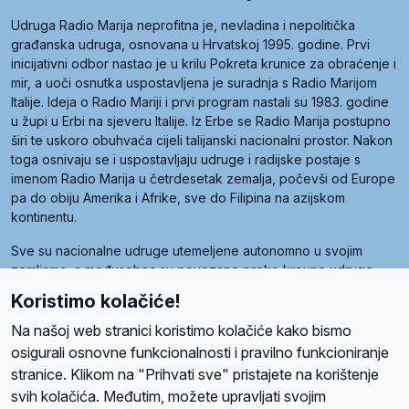
Udruga Radio Marija neprofitna je, nevladina i nepolitička
građanska udruga, osnovana u Hrvatskoj 1995. godine. Prvi
inicijativni odbor nastao je u krilu Pokreta krunice za obraćenje i
mir, a uoči osnutka uspostavljena je suradnja s Radio Marijom
Italije. Ideja o Radio Mariji i prvi program nastali su 1983. godine
u župi u Erbi na sjeveru Italije. Iz Erbe se Radio Marija postupno
širi te uskoro obuhvaća cijeli talijanski nacionalni prostor. Nakon
toga osnivaju se i uspostavljaju udruge i radijske postaje s
imenom Radio Marija u četrdesetak zemalja, počevši od Europe
pa do obiju Amerika i Afrike, sve do Filipina na azijskom
kontinentu.
Sve su nacionalne udruge utemeljene autonomno u svojim
zemljama, a međusobna su povezane preko krovne udruge
pod nazivom Svjetska obitelj Radio Marije (World Family of
Koristimo kolačiće!
Radio Maria). Svjetsku obitelj utemeljilo je sedam članica, među
kojima je i hrvatska Udruga Radio Marija.
Na našoj web stranici koristimo kolačiće kako bismo
osigurali osnovne funkcionalnosti i pravilno funkcioniranje
stranice. Klikom na "Prihvati sve" pristajete na korištenje
svih kolačića. Međutim, možete upravljati svojim