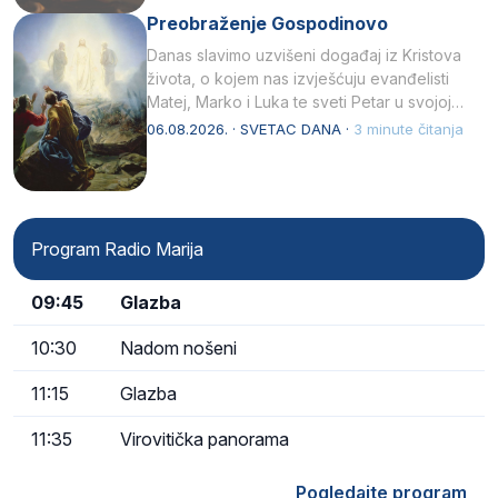
Preobraženje Gospodinovo
Danas slavimo uzvišeni događaj iz Kristova
života, o kojem nas izvješćuju evanđelisti
Matej, Marko i Luka te sveti Petar u svojoj
drugoj…
06.08.2026. · SVETAC DANA ·
3 minute čitanja
Program Radio Marija
09:45
Glazba
10:30
Nadom nošeni
11:15
Glazba
11:35
Virovitička panorama
Pogledajte program