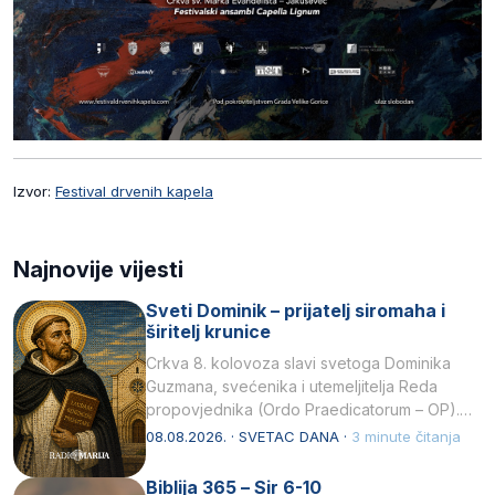
Izvor:
Festival drvenih kapela
Najnovije vijesti
Sveti Dominik – prijatelj siromaha i
širitelj krunice
Crkva 8. kolovoza slavi svetoga Dominika
Guzmana, svećenika i utemeljitelja Reda
propovjednika (Ordo Praedicatorum – OP).
Svojim životom, dubokom ljubavlju prema
08.08.2026. · SVETAC DANA ·
3 minute čitanja
Kristu…
Biblija 365 – Sir 6-10