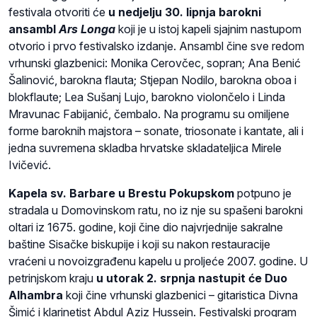
festivala otvoriti će
u nedjelju 30. lipnja barokni
ansambl
Ars Longa
koji je u istoj kapeli sjajnim nastupom
otvorio i prvo festivalsko izdanje. Ansambl čine sve redom
vrhunski glazbenici: Monika Cerovčec, sopran; Ana Benić
Šalinović, barokna flauta; Stjepan Nodilo, barokna oboa i
blokflaute; Lea Sušanj Lujo, barokno violončelo i Linda
Mravunac Fabijanić, čembalo. Na programu su omiljene
forme baroknih majstora – sonate, triosonate i kantate, ali i
jedna suvremena skladba hrvatske skladateljica Mirele
Ivičević.
Kapela sv. Barbare u Brestu Pokupskom
potpuno je
stradala u Domovinskom ratu, no iz nje su spašeni barokni
oltari iz 1675. godine, koji čine dio najvrjednije sakralne
baštine Sisačke biskupije i koji su nakon restauracije
vraćeni u novoizgrađenu kapelu u proljeće 2007. godine. U
petrinjskom kraju
u utorak 2. srpnja nastupit će Duo
Alhambra
koji čine vrhunski glazbenici – gitaristica Divna
Šimić i klarinetist Abdul Aziz Hussein. Festivalski program