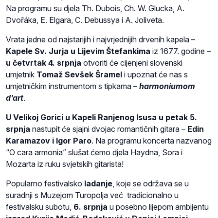
Na programu su djela Th. Dubois, Ch. W. Glucka, A.
Dvořáka, E. Elgara, C. Debussya i A. Joliveta.
Vrata jedne od najstarijih i najvrjednijih drvenih kapela –
Kapele Sv. Jurja u Lijevim Štefankima
iz 1677. godine –
u četvrtak 4. srpnja
otvoriti će cijenjeni slovenski
umjetnik
Tomaž Sevšek Šramel
i upoznat će nas s
umjetničkim instrumentom s tipkama –
harmoniumom
d’art
.
U Velikoj Gorici u Kapeli Ranjenog Isusa u petak 5.
srpnja
nastupit će sjajni dvojac romantičnih gitara –
Edin
Karamazov i Igor Paro
. Na programu koncerta nazvanog
“O cara armonia” slušat ćemo djela Haydna, Sora i
Mozarta iz ruku svjetskih gitarista!
Popularno festivalsko
ladanje
, koje se održava se u
suradnji s Muzejom Turopolja već tradicionalno u
festivalsku subotu,
6. srpnja
u posebno lijepom ambijentu