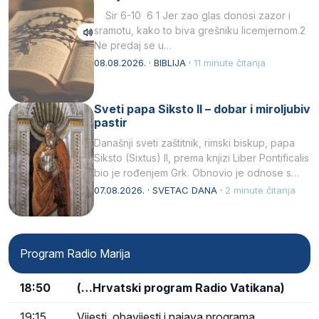
Sir 6-10 6 1 Jer zao glas donosi zazor i
sramotu, kako to biva grešniku licemjernom.2
Ne predaj se u…
08.08.2026. · BIBLIJA ·
11 minute čitanja
Sveti papa Siksto II – dobar i miroljubiv
pastir
Današnji sveti zaštitnik, rimski biskup, papa
Siksto (Sixtus) II, prema knjizi Liber Pontificalis
bio je rođenjem Grk. Obnovio je odnose s
afričkim…
07.08.2026. · SVETAC DANA ·
2 minute čitanja
Program Radio Marija
18:50
(…Hrvatski program Radio Vatikana)
19:15
Vijesti, obavijesti i najava programa