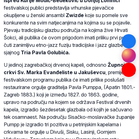
ispred Kurije Modić-Bedeković u Donjoj Lomnici
festivalskoj publici predstavlja vrhunske pjevačice
okupljene u ženski ansambl
Zwizde
koje su pomele sve
konkurente na svim natjecanjima na kojima su se pojavile.
Pjevaju tradicijsku glazbu područja na kojima žive Hrvati
Šokci, ali publika će ovom prigodom imati priliku prvi puta
čuti zanimljivu etno-jazz fuziju tradicijske i jazz glazbe
sjajnog
Tria Pavla Golubića.
U jedinoj zagrebačkoj drvenoj kapeli, odnosno
Župnoj
crkvi Sv. Marka Evanđeliste u Jakuševcu
, premijerno u
festivalskom programu publika će imati prilike poslušati
restaurirane orgulje graditelja Pavla Pumppa, (Apatin 1801.-
Zagreb 1883.) koji je između 1827. do 1863. godine,
upravo na području na kojem se održava Festival drvenih
kapela, izgradio šezdesetak glazbala od kojih je sačuvano
tek osamnaest. Na području Sisačko-moslavačke županije
Pumpp je izgradio tri pozitiva u petrinjskim kapelama i
crkvama te orgulje u Divuši, Sisku, Lasinji, Gornjem