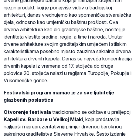
drvene graditeljske baštine koja je nastajala stoljećima i
njezin produkt, koji je ponajviše vidljiv u tradicijskoj
arhitekturi, danas vrednujemo kao spomenička stvaralačka
djela, odnosno kao umjetničku baštinu prošlosti. Ova
drvena arhitektura kao dio graditeljske baštine, nositelj je
identiteta vlastite sredine, regije, a time i naroda. Unutar
drvene arhitekture svojim graditeljskim umijećem i stilskim
karakteristikama posebno mjesto zauzima sakralna drvena
arhitektura drvenih kapela. Danas se najveća koncentracija
drvenih kapela iz vremena od 17. stoljeća do druge
polovice 20. stoljeća nalazi u regijama Turopolje, Pokuplje i
Vukomeričke gorice.
Festivalski program mamac je za sve ljubitelje
glazbenih poslastica
Otvorenje festivala
tradicionalno se održava u prelijepoj
Kapeli sv. Barbare u Velikoj Mlaki
, koja predstavlja
najljepši i najreprezentativniji primjer drvenog baroknog
sakralnog graditeljstva Sjeverne Hrvatske. Šesto izdanje