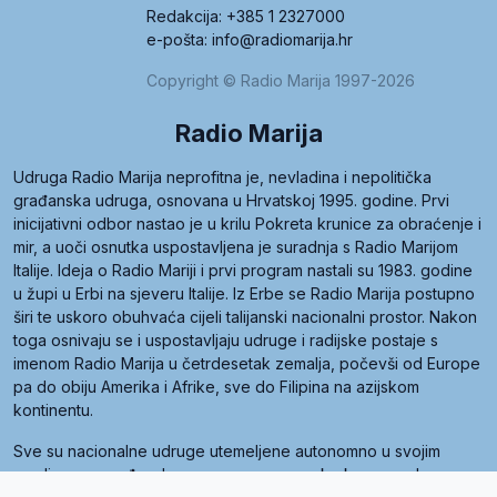
Redakcija: +385 1 2327000
e-pošta: info@radiomarija.hr
Copyright © Radio Marija 1997-2026
Radio Marija
Udruga Radio Marija neprofitna je, nevladina i nepolitička
građanska udruga, osnovana u Hrvatskoj 1995. godine. Prvi
inicijativni odbor nastao je u krilu Pokreta krunice za obraćenje i
mir, a uoči osnutka uspostavljena je suradnja s Radio Marijom
Italije. Ideja o Radio Mariji i prvi program nastali su 1983. godine
u župi u Erbi na sjeveru Italije. Iz Erbe se Radio Marija postupno
širi te uskoro obuhvaća cijeli talijanski nacionalni prostor. Nakon
toga osnivaju se i uspostavljaju udruge i radijske postaje s
imenom Radio Marija u četrdesetak zemalja, počevši od Europe
pa do obiju Amerika i Afrike, sve do Filipina na azijskom
kontinentu.
Sve su nacionalne udruge utemeljene autonomno u svojim
zemljama, a međusobna su povezane preko krovne udruge