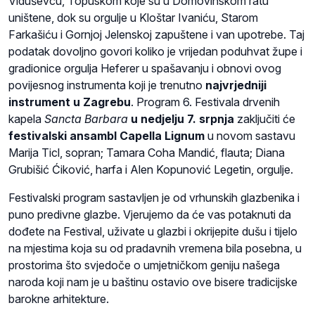
Viduševcu, Topuskom koje su u Domovinskom ratu
uništene, dok su orgulje u Kloštar Ivaniću, Starom
Farkašiću i Gornjoj Jelenskoj zapuštene i van upotrebe. Taj
podatak dovoljno govori koliko je vrijedan poduhvat župe i
gradionice orgulja Heferer u spašavanju i obnovi ovog
povijesnog instrumenta koji je trenutno
najvrjedniji
instrument u Zagrebu
. Program 6. Festivala drvenih
kapela
Sancta Barbara
u nedjelju 7. srpnja
zaključiti će
festivalski ansambl Capella Lignum
u novom sastavu
Marija Ticl, sopran; Tamara Coha Mandić, flauta; Diana
Grubišić Ćiković, harfa i Alen Kopunović Legetin, orgulje.
Festivalski program sastavljen je od vrhunskih glazbenika i
puno predivne glazbe. Vjerujemo da će vas potaknuti da
dođete na Festival, uživate u glazbi i okrijepite dušu i tijelo
na mjestima koja su od pradavnih vremena bila posebna, u
prostorima što svjedoče o umjetničkom geniju našega
naroda koji nam je u baštinu ostavio ove bisere tradicijske
barokne arhitekture.