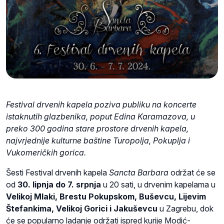
Festival drvenih kapela poziva publiku na koncerte
istaknutih glazbenika, poput Edina Karamazova, u
preko 300 godina stare prostore drvenih kapela,
najvrjednije kulturne baštine Turopolja, Pokuplja i
Vukomeričkih gorica.
Šesti Festival drvenih kapela
Sancta Barbara
održat će se
od
30. lipnja do 7. srpnja
u 20 sati, u drvenim kapelama u
Velikoj Mlaki, Brestu Pokupskom, Buševcu, Lijevim
Štefankima, Velikoj Gorici i Jakuševcu
u Zagrebu, dok
će se popularno ladanje održati ispred kurije Modić-