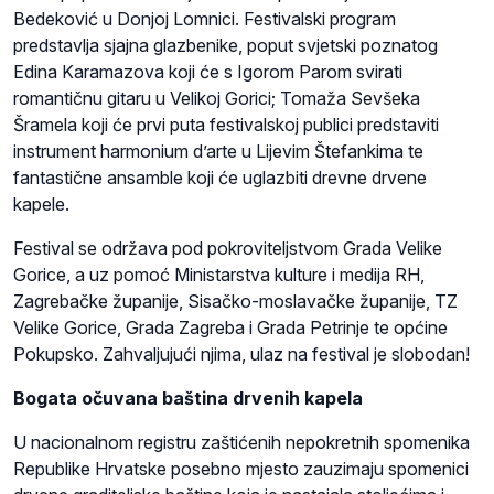
Bedeković u Donjoj Lomnici. Festivalski program
predstavlja sjajna glazbenike, poput svjetski poznatog
Edina Karamazova koji će s Igorom Parom svirati
romantičnu gitaru u Velikoj Gorici; Tomaža Sevšeka
Šramela koji će prvi puta festivalskoj publici predstaviti
instrument harmonium d’arte u Lijevim Štefankima te
fantastične ansamble koji će uglazbiti drevne drvene
kapele.
Festival se održava pod pokroviteljstvom Grada Velike
Gorice, a uz pomoć Ministarstva kulture i medija RH,
Zagrebačke županije, Sisačko-moslavačke županije, TZ
Velike Gorice, Grada Zagreba i Grada Petrinje te općine
Pokupsko. Zahvaljujući njima, ulaz na festival je slobodan!
Bogata očuvana baština drvenih kapela
U nacionalnom registru zaštićenih nepokretnih spomenika
Republike Hrvatske posebno mjesto zauzimaju spomenici