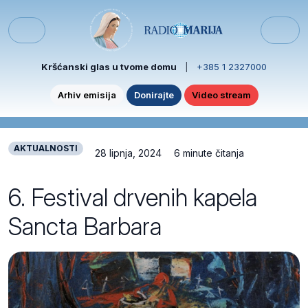
Skip to content
Skip to footer
Menu
Kršćanski glas u tvome domu
|
+385 1 2327000
Arhiv emisija
Donirajte
Video stream
AKTUALNOSTI
28 lipnja, 2024
6 minute čitanja
6. Festival drvenih kapela
Sancta Barbara