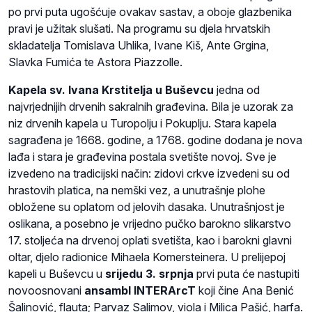
po prvi puta ugošćuje ovakav sastav, a oboje glazbenika
pravi je užitak slušati. Na programu su djela hrvatskih
skladatelja Tomislava Uhlika, Ivane Kiš, Ante Grgina,
Slavka Fumića te Astora Piazzolle.
Kapela sv. Ivana Krstitelja u Buševcu
jedna od
najvrjednijih drvenih sakralnih građevina. Bila je uzorak za
niz drvenih kapela u Turopolju i Pokuplju. Stara kapela
sagrađena je 1668. godine, a 1768. godine dodana je nova
lađa i stara je građevina postala svetište novoj. Sve je
izvedeno na tradicijski način: zidovi crkve izvedeni su od
hrastovih platica, na nemški vez, a unutrašnje plohe
obložene su oplatom od jelovih dasaka. Unutrašnjost je
oslikana, a posebno je vrijedno pučko barokno slikarstvo
17. stoljeća na drvenoj oplati svetišta, kao i barokni glavni
oltar, djelo radionice Mihaela Komersteinera. U prelijepoj
kapeli u Buševcu u
srijedu 3. srpnja
prvi puta će nastupiti
novoosnovani
ansambl INTERArcT
koji čine Ana Benić
Šalinović, flauta; Parvaz Salimov, viola i Milica Pašić, harfa.