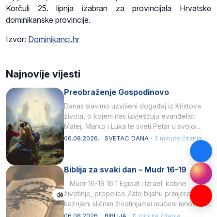
Korčuli 25. lipnja izabran za provincijala Hrvatske
dominikanske provincije.
Izvor:
Dominikanci.hr
Najnovije vijesti
Preobraženje Gospodinovo
Danas slavimo uzvišeni događaj iz Kristova
života, o kojem nas izvješćuju evanđelisti
Matej, Marko i Luka te sveti Petar u svojoj
drugoj…
06.08.2026. · SVETAC DANA ·
3 minute čitanja
Biblija za svaki dan – Mudr 16-19
Mudr 16-19 16 1 Egipat i Izrael: kobne
životinje, prepelice Zato bijahu primjereno
kažnjeni sličnim životinjamai mučeni mnoštvom
kukaca.2 A narod…
06.08.2026. · BIBLIJA ·
11 minute čitanja