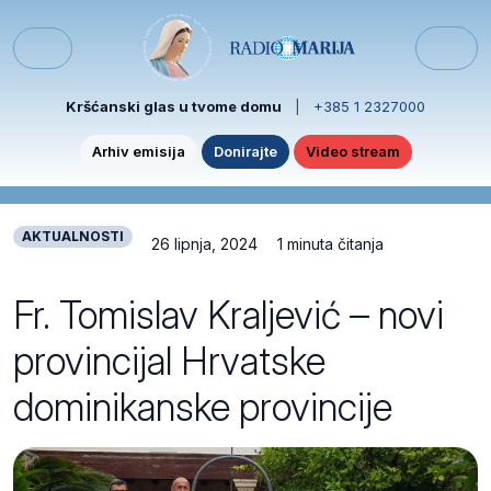
Skip to content
Skip to footer
Menu
Kršćanski glas u tvome domu
|
+385 1 2327000
Arhiv emisija
Donirajte
Video stream
AKTUALNOSTI
26 lipnja, 2024
1 minuta čitanja
Fr. Tomislav Kraljević – novi
provincijal Hrvatske
dominikanske provincije