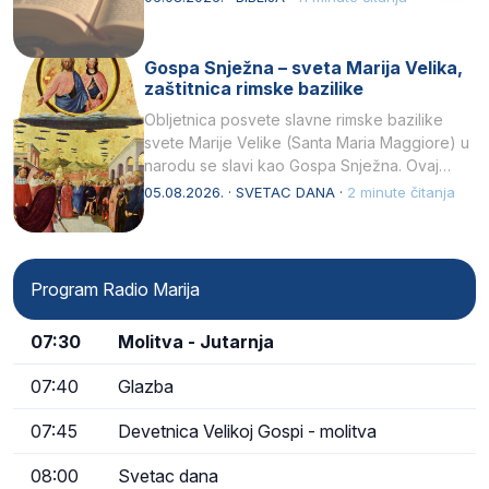
Gospa Snježna – sveta Marija Velika,
zaštitnica rimske bazilike
Obljetnica posvete slavne rimske bazilike
svete Marije Velike (Santa Maria Maggiore) u
narodu se slavi kao Gospa Snježna. Ovaj
naziv, Sancta Maria…
05.08.2026. · SVETAC DANA ·
2 minute čitanja
Program Radio Marija
07:30
Molitva - Jutarnja
07:40
Glazba
07:45
Devetnica Velikoj Gospi - molitva
08:00
Svetac dana