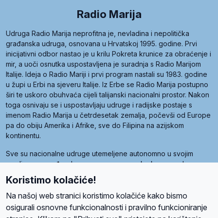
Radio Marija
Udruga Radio Marija neprofitna je, nevladina i nepolitička
građanska udruga, osnovana u Hrvatskoj 1995. godine. Prvi
inicijativni odbor nastao je u krilu Pokreta krunice za obraćenje i
mir, a uoči osnutka uspostavljena je suradnja s Radio Marijom
Italije. Ideja o Radio Mariji i prvi program nastali su 1983. godine
u župi u Erbi na sjeveru Italije. Iz Erbe se Radio Marija postupno
širi te uskoro obuhvaća cijeli talijanski nacionalni prostor. Nakon
toga osnivaju se i uspostavljaju udruge i radijske postaje s
imenom Radio Marija u četrdesetak zemalja, počevši od Europe
pa do obiju Amerika i Afrike, sve do Filipina na azijskom
kontinentu.
Sve su nacionalne udruge utemeljene autonomno u svojim
zemljama, a međusobna su povezane preko krovne udruge
pod nazivom Svjetska obitelj Radio Marije (World Family of
Koristimo kolačiće!
Radio Maria). Svjetsku obitelj utemeljilo je sedam članica, među
kojima je i hrvatska Udruga Radio Marija.
Na našoj web stranici koristimo kolačiće kako bismo
osigurali osnovne funkcionalnosti i pravilno funkcioniranje