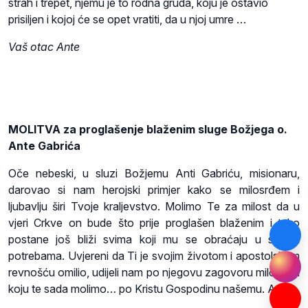
strah i trepet, njemu je to rodna gruda, koju je ostavio
prisiljen i kojoj će se opet vratiti, da u njoj umre …
Vaš otac Ante
MOLITVA za proglašenje blaženim sluge Božjega o.
Ante Gabrića
Oče nebeski, u sluzi Božjemu Anti Gabriću, misionaru,
darovao si nam herojski primjer kako se milosrđem i
ljubavlju širi Tvoje kraljevstvo. Molimo Te za milost da u
vjeri Crkve on bude što prije proglašen blaženim i tako
postane još bliži svima koji mu se obraćaju u svojim
potrebama. Uvjereni da Ti je svojim životom i apostolskom
revnošću omilio, udijeli nam po njegovu zagovoru milost za
koju te sada molimo… po Kristu Gospodinu našemu. Amen