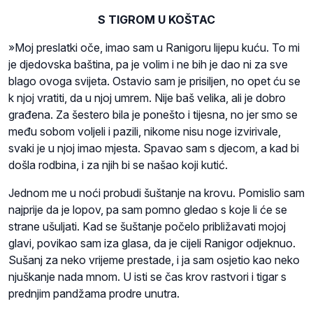
S TIGROM U KOŠTAC
»Moj preslatki oče, imao sam u Ranigoru lijepu kuću. To mi
je djedovska baština, pa je volim i ne bih je dao ni za sve
blago ovoga svijeta. Ostavio sam je prisiljen, no opet ću se
k njoj vratiti, da u njoj umrem. Nije baš velika, ali je dobro
građena. Za šestero bila je ponešto i tijesna, no jer smo se
među sobom voljeli i pazili, nikome nisu noge izvirivale,
svaki je u njoj imao mjesta. Spavao sam s djecom, a kad bi
došla rodbina, i za njih bi se našao koji kutić.
Jednom me u noći probudi šuštanje na krovu. Pomislio sam
najprije da je lopov, pa sam pomno gledao s koje li će se
strane ušuljati. Kad se šuštanje počelo približavati mojoj
glavi, povikao sam iza glasa, da je cijeli Ranigor odjeknuo.
Sušanj za neko vrijeme prestade, i ja sam osjetio kao neko
njuškanje nada mnom. U isti se čas krov rastvori i tigar s
prednjim pandžama prodre unutra.