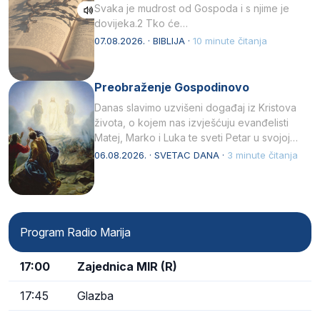
Svaka je mudrost od Gospoda i s njime je
dovijeka.2 Tko će…
07.08.2026. · BIBLIJA ·
10 minute čitanja
Preobraženje Gospodinovo
Danas slavimo uzvišeni događaj iz Kristova
života, o kojem nas izvješćuju evanđelisti
Matej, Marko i Luka te sveti Petar u svojoj
drugoj…
06.08.2026. · SVETAC DANA ·
3 minute čitanja
Program Radio Marija
17:00
Zajednica MIR (R)
17:45
Glazba