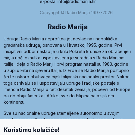
e-pošta: info@radiomarija.hr
Copyright © Radio Marija 1997-2026
Radio Marija
Udruga Radio Marija neprofitna je, nevladina i nepolitička
građanska udruga, osnovana u Hrvatskoj 1995. godine. Prvi
inicijativni odbor nastao je u krilu Pokreta krunice za obraćenje i
mir, a uoči osnutka uspostavljena je suradnja s Radio Marijom
Italije. Ideja o Radio Mariji i prvi program nastali su 1983. godine
u župi u Erbi na sjeveru Italije. Iz Erbe se Radio Marija postupno
širi te uskoro obuhvaća cijeli talijanski nacionalni prostor. Nakon
toga osnivaju se i uspostavljaju udruge i radijske postaje s
imenom Radio Marija u četrdesetak zemalja, počevši od Europe
pa do obiju Amerika i Afrike, sve do Filipina na azijskom
kontinentu.
Sve su nacionalne udruge utemeljene autonomno u svojim
zemljama, a međusobna su povezane preko krovne udruge
pod nazivom Svjetska obitelj Radio Marije (World Family of
Koristimo kolačiće!
Radio Maria). Svjetsku obitelj utemeljilo je sedam članica, među