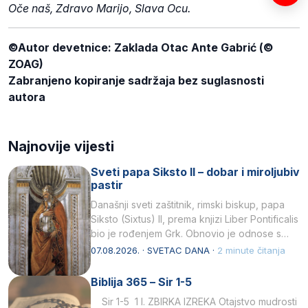
Oče naš, Zdravo Marijo, Slava Ocu.
©Autor devetnice: Zaklada Otac Ante Gabrić (©
ZOAG)
Zabranjeno kopiranje sadržaja bez suglasnosti
autora
Najnovije vijesti
Sveti papa Siksto II – dobar i miroljubiv
pastir
Današnji sveti zaštitnik, rimski biskup, papa
Siksto (Sixtus) II, prema knjizi Liber Pontificalis
bio je rođenjem Grk. Obnovio je odnose s
afričkim…
07.08.2026. · SVETAC DANA ·
2 minute čitanja
Biblija 365 – Sir 1-5
Sir 1-5 1 I. ZBIRKA IZREKA Otajstvo mudrosti