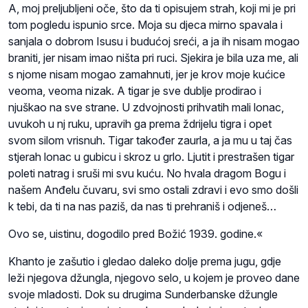
A, moj preljubljeni oče, što da ti opisujem strah, koji mi je pri
tom pogledu ispunio srce. Moja su djeca mirno spavala i
sanjala o dobrom Isusu i budućoj sreći, a ja ih nisam mogao
braniti, jer nisam imao ništa pri ruci. Sjekira je bila uza me, ali
s njome nisam mogao zamahnuti, jer je krov moje kućice
veoma, veoma nizak. A tigar je sve dublje prodirao i
njuškao na sve strane. U zdvojnosti prihvatih mali lonac,
uvukoh u nj ruku, upravih ga prema ždrijelu tigra i opet
svom silom vrisnuh. Tigar također zaurla, a ja mu u taj čas
stjerah lonac u gubicu i skroz u grlo. Ljutit i prestrašen tigar
poleti natrag i sruši mi svu kuću. No hvala dragom Bogu i
našem Anđelu čuvaru, svi smo
ostali zdravi i evo smo došli
k tebi, da ti na nas paziš, da nas ti prehraniš i odjeneš…
Ovo se, uistinu, dogodilo pred Božić 1939. godine.«
Khanto je zašutio i gledao daleko dolje prema jugu, gdje
leži njegova džungla, njegovo selo, u kojem je proveo dane
svoje mladosti. Dok su drugima Sunderbanske džungle