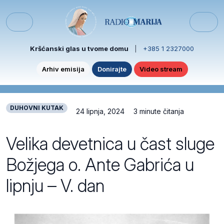
Skip to content
Skip to footer
Menu
Kršćanski glas u tvome domu
|
+385 1 2327000
Arhiv emisija
Donirajte
Video stream
DUHOVNI KUTAK
24 lipnja, 2024
3 minute čitanja
Velika devetnica u čast sluge
Božjega o. Ante Gabrića u
lipnju – V. dan