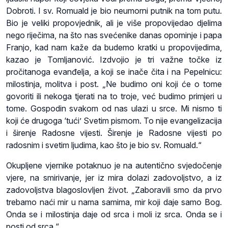
Dobroti. I sv. Romuald je bio neumorni putnik na tom putu.
Bio je veliki propovjednik, ali je više propovijedao djelima
nego riječima, na što nas svećenike danas opominje i papa
Franjo, kad nam kaže da budemo kratki u propovijedima,
kazao je Tomljanović. Izdvojio je tri važne točke iz
pročitanoga evanđelja, a koji se inače čita i na Pepelnicu:
milostinja, molitva i post. „Ne budimo oni koji će o tome
govoriti ili nekoga tjerati na to troje, već budimo primjeri u
tome. Gospodin svakom od nas ulazi u srce. Mi nismo ti
koji će drugoga ‘tući’ Svetim pismom. To nije evangelizacija
i širenje Radosne vijesti. Širenje je Radosne vijesti po
radosnim i svetim ljudima, kao što je bio sv. Romuald.“
Okupljene vjernike potaknuo je na autentično svjedočenje
vjere, na smirivanje, jer iz mira dolazi zadovoljstvo, a iz
zadovoljstva blagoslovljen život. „Zaboravili smo da prvo
trebamo naći mir u nama samima, mir koji daje samo Bog.
Onda se i milostinja daje od srca i moli iz srca. Onda se i
posti od srca.“