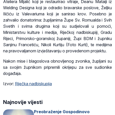
Ateliera Mijalić koji je restaurirao vitraje, Deanu Mataiji iz
Welding Designa koji je odradio bravarske poslove, Željku
Iličiću iz Valevariuma koji je sanirao krov. Posebno je
zahvalio donatorima: župljanima Župe Sv. Romualda i Svih
Svetih i svima drugima koji su sudjelovali u pomoći,
Ministarstvu kulture i medija, Riječkoj nadbiskupiji, Gradu
Rijeci, Primorsko-goranskoj županiji, Župi BDM i župniku
Sanjinu Francetiću, Nikoli Kurtiju (Foto Kurti), te medijima
na pravovaljanom izvještavanju o provedenom projektu.
Nakon mise i blagoslova obnovljenog zvonika, župljani su
sa svojim župnikom pripremili okrijepu za sve sudionike
događaja.
Izvor:
Riječka nadbiskupija
Najnovije vijesti
Preobraženje Gospodinovo