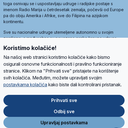
toga osnivaju se i uspostavljaju udruge i radijske postaje s
imenom Radio Marija u četrdesetak zemalja, počevši od Europe
pa do obiju Amerika i Afrike, sve do Filipina na azijskom
kontinentu.
Sve su nacionalne udruge utemeljene autonomno u svojim
zemljama, a međusobna su povezane preko krovne udruge
pod nazivom Svjetska obitelj Radio Marije (World Family of
Koristimo kolačiće!
Radio Maria). Svjetsku obitelj utemeljilo je sedam članica, među
kojima je i hrvatska Udruga Radio Marija.
Na našoj web stranici koristimo kolačiće kako bismo
osigurali osnovne funkcionalnosti i pravilno funkcioniranje
stranice. Klikom na "Prihvati sve" pristajete na korištenje
svih kolačića. Međutim, možete upravljati svojim
O nama
Radio
Program
Volonteri
Prijatelji
Kontakt
Pravila privatnosti
postavkama kolačića
kako biste dali kontrolirani pristanak.
Kolačići
Uvjeti korištenja
Ova stranica je zaštićena Google reCAPTCHA sustavom
Prihvati sve
Odbij sve
App
Google
Store
Play
Upravljaj postavkama