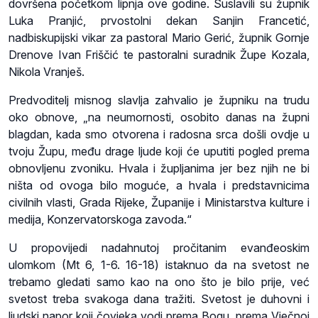
dovršena početkom lipnja ove godine. Suslavili su župnik
Luka Pranjić, prvostolni dekan Sanjin Francetić,
nadbiskupijski vikar za pastoral Mario Gerić, župnik Gornje
Drenove Ivan Friščić te pastoralni suradnik Župe Kozala,
Nikola Vranješ.
Predvoditelj misnog slavlja zahvalio je župniku na trudu
oko obnove, „na neumornosti, osobito danas na župni
blagdan, kada smo otvorena i radosna srca došli ovdje u
tvoju Župu, među drage ljude koji će uputiti pogled prema
obnovljenu zvoniku. Hvala i župljanima jer bez njih ne bi
ništa od ovoga bilo moguće, a hvala i predstavnicima
civilnih vlasti, Grada Rijeke, Županije i Ministarstva kulture i
medija, Konzervatorskoga zavoda.“
U propovijedi nadahnutoj pročitanim evanđeoskim
ulomkom (Mt 6, 1-6. 16-18) istaknuo da na svetost ne
trebamo gledati samo kao na ono što je bilo prije, već
svetost treba svakoga dana tražiti. Svetost je duhovni i
ljudski napor koji čovjeka vodi prema Bogu, prema Vječnoj