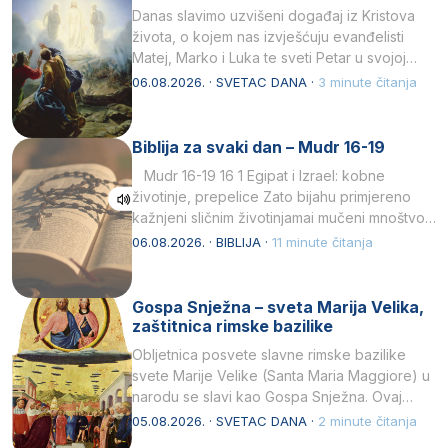
Danas slavimo uzvišeni događaj iz Kristova
života, o kojem nas izvješćuju evanđelisti
Matej, Marko i Luka te sveti Petar u svojoj
drugoj…
06.08.2026. · SVETAC DANA ·
3 minute čitanja
Biblija za svaki dan – Mudr 16-19
Mudr 16-19 16 1 Egipat i Izrael: kobne
životinje, prepelice Zato bijahu primjereno
kažnjeni sličnim životinjamai mučeni mnoštvom
kukaca.2 A narod…
06.08.2026. · BIBLIJA ·
11 minute čitanja
Gospa Snježna – sveta Marija Velika,
zaštitnica rimske bazilike
Obljetnica posvete slavne rimske bazilike
svete Marije Velike (Santa Maria Maggiore) u
narodu se slavi kao Gospa Snježna. Ovaj
naziv, Sancta Maria…
05.08.2026. · SVETAC DANA ·
2 minute čitanja