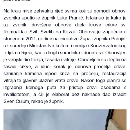
Na kraju mise zahvalnu riječ svima koji su pomogli obnovi
zvonika uputio je župnik Luka Pranjić. Istaknuo je kako je
uz zvonik, dovršena obnova dijela krova crkve sv.
Romualda i Svih Svetih na Kozali. Obnova je započela u
studenom 2021. godine na inicijativu Župa i župnika Pranjić,
uz suradnju Ministarstva kulture i medija i Konzervatorskog
odjela u Rijeci, kao i drugih suradnika i donatora. Obnovljen
je vanjski dio tornja, fasada i vitraje. Obnovljeni su i leptiri na
fasadi crkve, a idući korak je obnova pročelja crkve,
saniranje kamena ispod križa na pročelju, restauracija
vitraja te glavnih ulaznih vrata crkve. Nakon toga planira se
izgradnja kolnoga puta za pristup crkvi osobama s
invaliditetom, a čiji je elaborat bez naknade dao izraditi
Sven Ćulum, rekao je župnik.