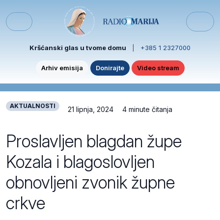
Skip to content
Skip to footer
Menu
Kršćanski glas u tvome domu
|
+385 1 2327000
Arhiv emisija
Donirajte
Video stream
AKTUALNOSTI
21 lipnja, 2024
4 minute čitanja
Proslavljen blagdan župe
Kozala i blagoslovljen
obnovljeni zvonik župne
crkve