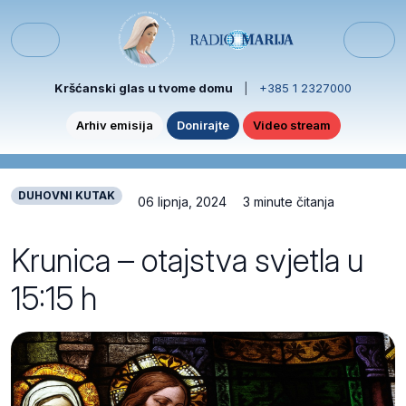
Skip to content
Skip to footer
Menu
Kršćanski glas u tvome domu
|
+385 1 2327000
Arhiv emisija
Donirajte
Video stream
DUHOVNI KUTAK
06 lipnja, 2024
3 minute čitanja
Krunica – otajstva svjetla u
15:15 h