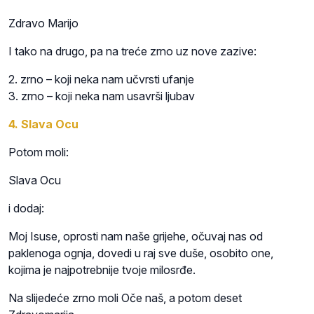
Zdravo Marijo
I tako na drugo, pa na treće zrno uz nove zazive:
2. zrno – koji neka nam učvrsti ufanje
3. zrno – koji neka nam usavrši ljubav
4. Slava Ocu
Potom moli:
Slava Ocu
i dodaj:
Moj Isuse, oprosti nam naše grijehe, očuvaj nas od
paklenoga ognja, dovedi u raj sve duše, osobito one,
kojima je najpotrebnije tvoje milosrđe.
Na slijedeće zrno moli Oče naš, a potom deset