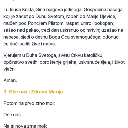
I u Isusa Krista, Sina njegova jedinoga, Gospodina našega,
koji je začet po Duhu Svetom, rođen od Marije Djevice,
mučen pod Poncijem Pilatom, raspet, umro i pokopan;
sašao nad pakao, treći dan uskrsnuo od mrtvih; uzašao na
nebesa, sjedi o desnu Boga Oca svemogućega; odonud
će doći suditi žive i mrtve.
Vjerujem u Duha Svetoga, svetu Crkvu katoličku,
općinstvo svetih, oproštenje grijeha, uskrsnuće tijela, i život
vječni.
Amen.
3. Oče naš i Zdravo Marijo
Potom na prvo zrno moli:
Oče naš
Na tri nova zrna moli: