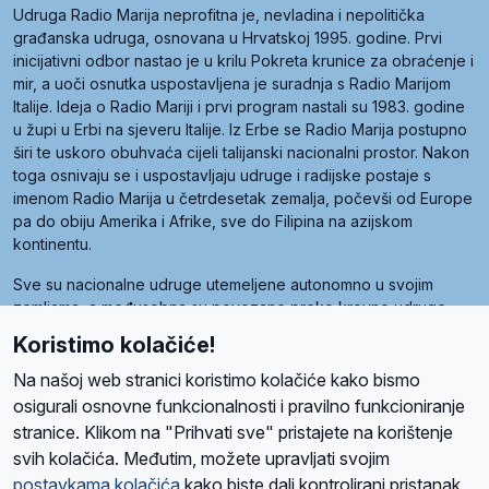
Udruga Radio Marija neprofitna je, nevladina i nepolitička
građanska udruga, osnovana u Hrvatskoj 1995. godine. Prvi
inicijativni odbor nastao je u krilu Pokreta krunice za obraćenje i
mir, a uoči osnutka uspostavljena je suradnja s Radio Marijom
Italije. Ideja o Radio Mariji i prvi program nastali su 1983. godine
u župi u Erbi na sjeveru Italije. Iz Erbe se Radio Marija postupno
širi te uskoro obuhvaća cijeli talijanski nacionalni prostor. Nakon
toga osnivaju se i uspostavljaju udruge i radijske postaje s
imenom Radio Marija u četrdesetak zemalja, počevši od Europe
pa do obiju Amerika i Afrike, sve do Filipina na azijskom
kontinentu.
Sve su nacionalne udruge utemeljene autonomno u svojim
zemljama, a međusobna su povezane preko krovne udruge
pod nazivom Svjetska obitelj Radio Marije (World Family of
Koristimo kolačiće!
Radio Maria). Svjetsku obitelj utemeljilo je sedam članica, među
kojima je i hrvatska Udruga Radio Marija.
Na našoj web stranici koristimo kolačiće kako bismo
osigurali osnovne funkcionalnosti i pravilno funkcioniranje
stranice. Klikom na "Prihvati sve" pristajete na korištenje
svih kolačića. Međutim, možete upravljati svojim
O nama
Radio
Program
Volonteri
Prijatelji
Kontakt
Pravila privatnosti
postavkama kolačića
kako biste dali kontrolirani pristanak.