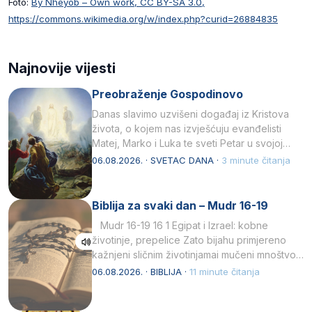
Foto:
By Nheyob – Own work, CC BY-SA 3.0,
https://commons.wikimedia.org/w/index.php?curid=26884835
Najnovije vijesti
Preobraženje Gospodinovo
Danas slavimo uzvišeni događaj iz Kristova
života, o kojem nas izvješćuju evanđelisti
Matej, Marko i Luka te sveti Petar u svojoj
drugoj…
06.08.2026. · SVETAC DANA ·
3 minute čitanja
Biblija za svaki dan – Mudr 16-19
Mudr 16-19 16 1 Egipat i Izrael: kobne
životinje, prepelice Zato bijahu primjereno
kažnjeni sličnim životinjamai mučeni mnoštvom
kukaca.2 A narod…
06.08.2026. · BIBLIJA ·
11 minute čitanja