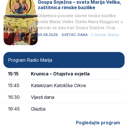
Gospa Snježna – sveta Marija Velika,
zaštitnica rimske bazilike
Obljetnica posvete slavne rimske bazilike
svete Marije Velike (Santa Maria Maggiore) u
narodu se slavi kao Gospa Snježna. Ovaj
naziv, Sancta Maria…
05.08.2026. · SVETAC DANA ·
2 minute čitanja
Program Radio Marija
15:15
Krunica – Otajstva svjetla
15:45
Katekizam Katoličke Crkve
16:30
Vijesti dana
16:45
Glazba
Pogledajte program