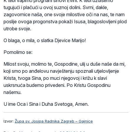
K tebi vapimo prognani sinovi Evini. K tebi uzdišemo
tugujući i plačući u ovoj suznoj dolini. Svrni, dakle,
zagovornice naša, one svoje milostive oči na nas, te nam
poslije ovoga progonstva pokaži Isusa, blagoslovljeni plod
utrobe svoje.
O blaga, o mila, o slatka Djevice Marijo!
Pomolimo se:
Milost svoju, molimo te, Gospodine, ulij u duše naše da mi,
koji smo po anđelovu navještenju spoznali utjelovljenje
Krista, tvoga Sina, po muci njegovoj i križu k slavi
uskrsnuća budemo privedeni. Po Kristu Gospodinu
našemu.
U ime Oca i Sina i Duha Svetoga, Amen.
Izvor:
Župa sv. Josipa Radnika Zagreb – Gajnice