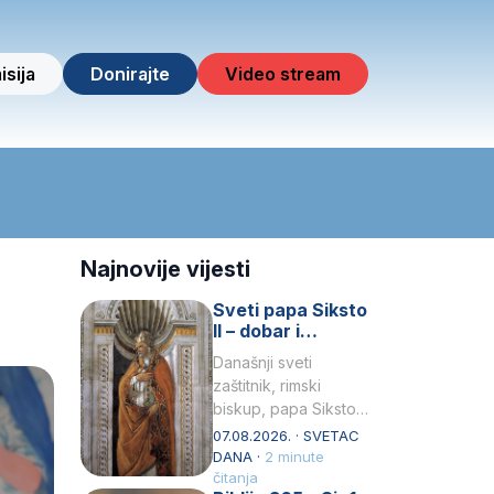
isija
Donirajte
Video stream
Najnovije vijesti
Sveti papa Siksto
II – dobar i
miroljubiv pastir
Današnji sveti
zaštitnik, rimski
biskup, papa Siksto
(Sixtus) II, prema
07.08.2026. · SVETAC
knjizi Liber
DANA ·
2 minute
Pontificalis bio je
čitanja