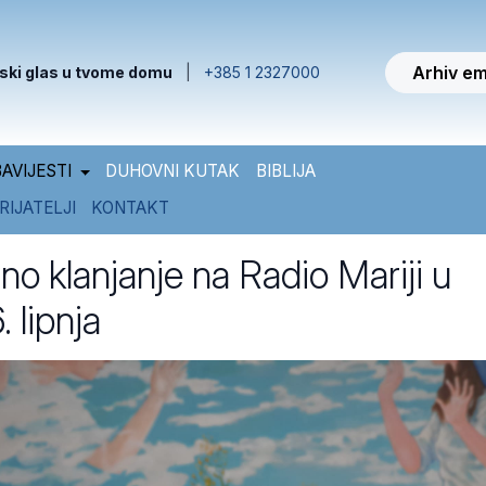
Arhiv em
ski glas u tvome domu
|
+385 1 2327000
AVIJESTI
DUHOVNI KUTAK
BIBLIJA
RIJATELJI
KONTAKT
o klanjanje na Radio Mariji u
. lipnja