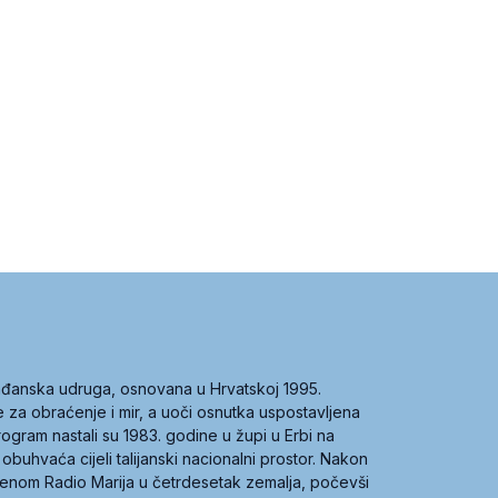
građanska udruga, osnovana u Hrvatskoj 1995.
ce za obraćenje i mir, a uoči osnutka uspostavljena
 program nastali su 1983. godine u župi u Erbi na
 obuhvaća cijeli talijanski nacionalni prostor. Nakon
 imenom Radio Marija u četrdesetak zemalja, počevši