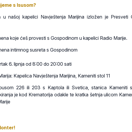
vrijeme s Isusom?
a u našoj kapelici Navještenja Marijina izložen je Presveti O
mena koje ćeš provesti s Gospodinom u kapelici Radio Marije.
mena intimnog susreta s Gospodinom
rtak 6. lipnja od 8:00 do 20:00 sati
arija: Kapelica Navještenja Marijina, Kameniti stol 11
som 226 ili 203 s Kaptola ili Svetica, stanica Kameniti s
ranja je kod Krematorija odakle te kratka šetnja ulicom Kameni
arije
lonter!