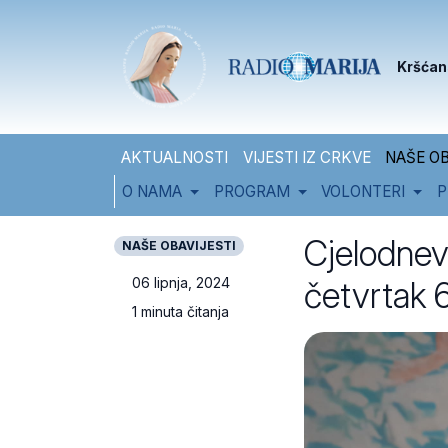
Skip to content
Skip to footer
Kršćan
AKTUALNOSTI
VIJESTI IZ CRKVE
NAŠE OB
O NAMA
PROGRAM
VOLONTERI
P
Cjelodnevn
NAŠE OBAVIJESTI
četvrtak 6
06 lipnja, 2024
1 minuta čitanja