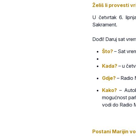
Želiš li provesti 
U četvrtak 6. lipnj
Sakrament.
Dođi! Daruj sat vre
Što?
– Sat vre
Kada?
– u četv
Gdje?
– Radio M
Kako?
– Autobu
mogućnost parki
vodi do Radio M
Postani Marijin vo