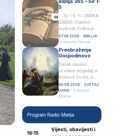
Biblija 365 – Sir 1-
rođenjem Grk.
5
Obnovio je odnose s
afričkim…
Sir 1-5 1 I. ZBIRKA
IZREKA Otajstvo
mudrosti Svaka je
mudrost od Gospoda
07.08.2026. · BIBLIJA ·
i s njime je dovijeka.2
10 minute čitanja
Tko će…
Preobraženje
Gospodinovo
Danas slavimo
uzvišeni događaj iz
Kristova života, o
kojem nas izvješćuju
06.08.2026. · SVETAC
evanđelisti Matej,
DANA ·
3 minute
Marko i Luka te sveti
čitanja
Petar u svojoj
drugoj…
Program Radio Marija
Vijesti, obavijesti i
19:15