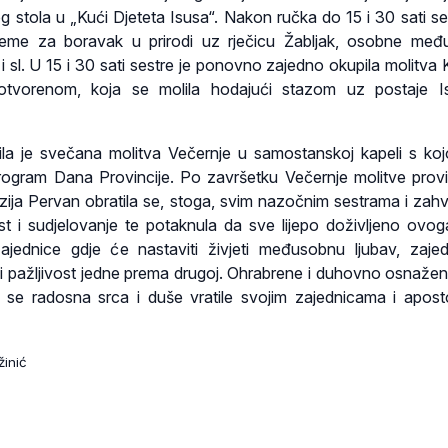
og stola u „Kući Djeteta Isusa“. Nakon ručka do 15 i 30 sati se
ijeme za boravak u prirodi uz rječicu Žabljak, osobne me
i sl. U 15 i 30 sati sestre je ponovno zajedno okupila molitva 
otvorenom, koja se molila hodajući stazom uz postaje I
ila je svečana molitva Večernje u samostanskoj kapeli s koj
rogram Dana Provincije. Po završetku Večernje molitve provi
ezija Pervan obratila se, stoga, svim nazočnim sestrama i zahva
st i sudjelovanje te potaknula da sve lijepo doživljeno ovo
jednice gdje će nastaviti živjeti međusobnu ljubav, zajed
 i pažljivost jedne prema drugoj. Ohrabrene i duhovno osnaže
 se radosna srca i duše vratile svojim zajednicama i apos
žinić