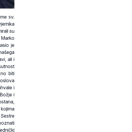
eme sv.
jernika
irali su
ra Marko
asio je
 našega
, ali i
sutnost
no biti
oslova
hvale i
Božje i
ostana,
 kojima
. Sestre
poznati
ednički