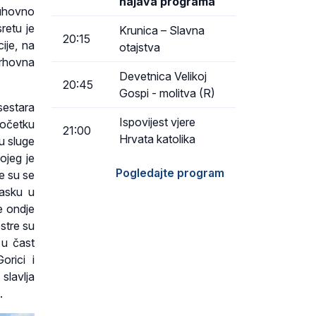
najava programa
duhovno
retu je
Krunica – Slavna
20:15
ije, na
otajstva
vrhovna
Devetnica Velikoj
20:45
Gospi - molitva (R)
sestara
Ispovijest vjere
početku
21:00
Hrvata katolika
u sluge
ojeg je
Pogledajte program
e su se
lasku u
e ondje
estre su
 u čast
rici i
slavlja
.