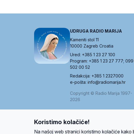
UDRUGA RADIO MARIJA
Kameniti stol 11
10000 Zagreb Croatia
Ured: +385 1 23 27 100
Program: +385 1 23 27 777; 099
502 00 52
Redakcija: +385 1 2327000
e-pošta: info@radiomarija.hr
Copyright © Radio Marija 1997-
2026
Koristimo kolačiće!
O nama
Radio
Program
Volonteri
Prijatelji
Kontakt
Pravi
Na našoj web stranici koristimo kolačiće kako 