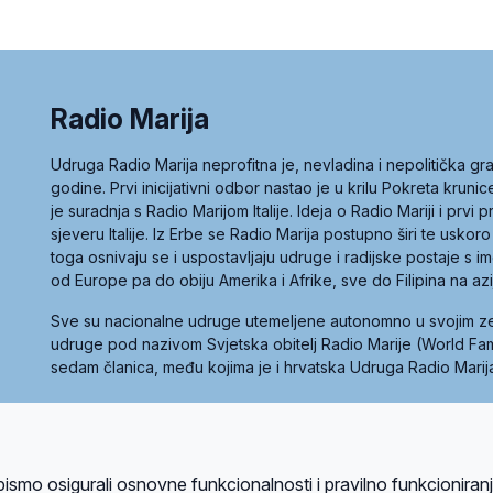
Radio Marija
Udruga Radio Marija neprofitna je, nevladina i nepolitička 
godine. Prvi inicijativni odbor nastao je u krilu Pokreta kruni
je suradnja s Radio Marijom Italije. Ideja o Radio Mariji i prvi
sjeveru Italije. Iz Erbe se Radio Marija postupno širi te uskoro
toga osnivaju se i uspostavljaju udruge i radijske postaje s
od Europe pa do obiju Amerika i Afrike, sve do Filipina na az
Sve su nacionalne udruge utemeljene autonomno u svojim 
udruge pod nazivom Svjetska obitelj Radio Marije (World Famil
sedam članica, među kojima je i hrvatska Udruga Radio Marij
la privatnosti
Kolačići
Uvjeti korištenja
bismo osigurali osnovne funkcionalnosti i pravilno funkcioniran