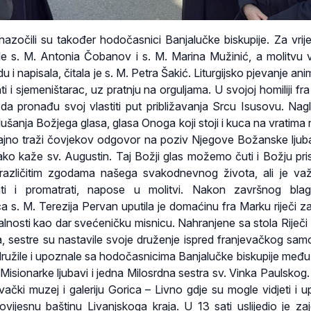
nazočili su također hodočasnici Banjalučke biskupije. Za vrij
ale s. M. Antonia Čobanov i s. M. Marina Mužinić, a molitvu v
u i napisala, čitala je s. M. Petra Šakić. Liturgijsko pjevanje anim
ti i sjemeništarac, uz pratnju na orguljama. U svojoj homiliji f
da pronađu svoj vlastiti put približavanja Srcu Isusovu. Nagl
lušanja Božjega glasa, glasa Onoga koji stoji i kuca na vratima
rajno traži čovjekov odgovor na poziv Njegove Božanske ljubavi
kako kaže sv. Augustin. Taj Božji glas možemo čuti i Božju pri
 u različitim zgodama našega svakodnevnog života, ali je važ
ati i promatrati, napose u molitvi. Nakon završnog blag
ca s. M. Terezija Pervan uputila je domaćinu fra Marku riječi za
alnosti kao dar svećeničku misnicu. Nahranjene sa stola Riječi 
la, sestre su nastavile svoje druženje ispred franjevačkog sam
družile i upoznale sa hodočasnicima Banjalučke biskupije među
re Misionarke ljubavi i jedna Milosrdna sestra sv. Vinka Paulskog
evački muzej i galeriju Gorica – Livno gdje su mogle vidjeti i u
ovijesnu baštinu Livanjskoga kraja. U 13 sati uslijedio je zaj