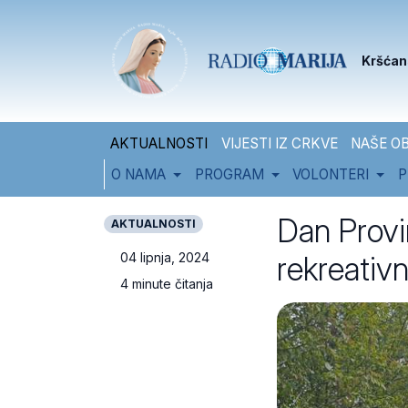
Skip to content
Skip to footer
Kršćan
AKTUALNOSTI
VIJESTI IZ CRKVE
NAŠE OB
O NAMA
PROGRAM
VOLONTERI
P
Dan Provi
AKTUALNOSTI
rekreativn
04 lipnja, 2024
4 minute čitanja