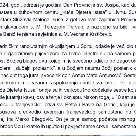
 2024. god., održan je godišnji Dan Provincije sv. Josipa, kao 
sestara u duhovnom centru „Kuća Djeteta Isusa“ u Livnu. Sus
stara Služavki Maloga Isusa iz gotovo svih zajednica Provinc
om glavaricom s. M. Terezijom Pervan, a nazočne su bile i 
ja Banić te njena savjetnica s. M. Vedrana Krstičević.
dničkim ranojutarnjim okupljanjem u Splitu, odakle je veći dio 
uo organiziranim prijevozom za Livno. Sestre su na samom 
ost Božjeg blagoslova kojeg im je svečano udijelio po zagovor
lera, „slučajni prolaznik“, a u Božjem naumu Božji poslanik k
naš put toga jutra, svećenik don Antun Mate Antunović. Sestr
vedrom i molitvenom raspoloženju uputile za Livno. Po do
a Djeteta Isusa“ ondje su ih velikodušno dočekale sestre koj
mile jutarnju kavu, osvježenje i okrijepu. Nakon toga, u 10 sati s
isu u franjevačkoj crkvi sv. Petra i Pavla na Gorici, koju je
susova predvodio gvardijan franjevačkog samostana na Go
ta, fra Marko Ešegović. On je prije samog početka misnog 
rodošlicu i kratko ih uputio u povijest same crkve i samostana