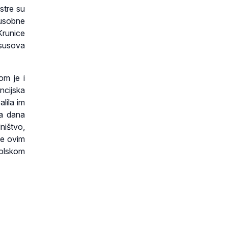
stre su
đusobne
Krunice
susova
om je i
ncijska
lila im
ga dana
ništvo,
ne ovim
tolskom