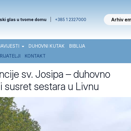
Arhiv em
ski glas u tvome domu
|
+385 1 2327000
AVIJESTI
DUHOVNI KUTAK
BIBLIJA
RIJATELJI
KONTAKT
ncije sv. Josipa – duhovno
i susret sestara u Livnu