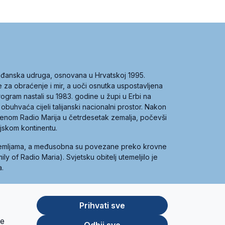
građanska udruga, osnovana u Hrvatskoj 1995.
ce za obraćenje i mir, a uoči osnutka uspostavljena
 program nastali su 1983. godine u župi u Erbi na
 obuhvaća cijeli talijanski nacionalni prostor. Nakon
 imenom Radio Marija u četrdesetak zemalja, počevši
ijskom kontinentu.
zemljama, a međusobna su povezane preko krovne
y of Radio Maria). Svjetsku obitelj utemeljilo je
a.
Prihvati sve
je
App
Google
Odbij sve