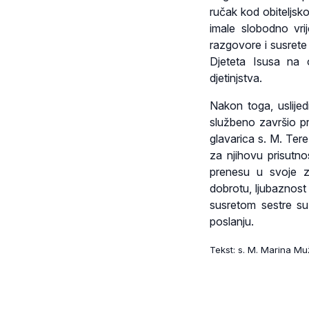
ručak kod obiteljsk
imale slobodno vr
razgovore i susrete 
Djeteta Isusa na 
djetinjstva.
Nakon toga, uslijed
službeno završio p
glavarica s. M. Ter
za njihovu prisutno
prenesu u svoje za
dobrotu, ljubaznost
susretom sestre su
poslanju.
Tekst: s. M. Marina Mu