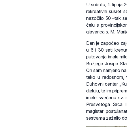
U subotu, 1. lipnja
rekreativni susret 
nazočilo 50 –tak se
čelu s provincijsk
glavarica s. M. Mari
Dan je započeo zaje
u 6 i 30 sati kren
putovanja imale mil
Božjega Josipa Stad
On sam namjerio na 
tako u radosnom, 
Duhovni centar „Kuć
djeluju, te im pripre
imale svečanu sv. m
Presvetoga Srca I
magistar postulana
sestrama zaželio dob