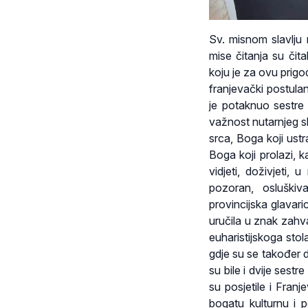
Sv.
misnom slavlju 
mise čitanja su čit
koju je za ovu prigod
franjevački postulan
je potaknuo sestre 
važnost nutarnjeg s
srca, Boga koji ust
Boga koji prolazi, 
vidjeti, doživjeti,
pozoran, osluškiv
provincijska glavari
uručila u znak zahv
euharistijskoga sto
gdje su se također 
su bile i dvije sest
su posjetile i Franj
bogatu kulturnu i p