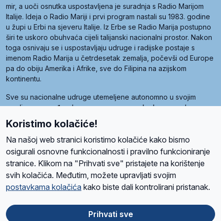
mir, a uoči osnutka uspostavljena je suradnja s Radio Marijom
Italije. Ideja o Radio Mariji i prvi program nastali su 1983. godine
u župi u Erbi na sjeveru Italije. Iz Erbe se Radio Marija postupno
širi te uskoro obuhvaća cijeli talijanski nacionalni prostor. Nakon
toga osnivaju se i uspostavljaju udruge i radijske postaje s
imenom Radio Marija u četrdesetak zemalja, počevši od Europe
pa do obiju Amerika i Afrike, sve do Filipina na azijskom
kontinentu.
Sve su nacionalne udruge utemeljene autonomno u svojim
zemljama, a međusobna su povezane preko krovne udruge
pod nazivom Svjetska obitelj Radio Marije (World Family of
Koristimo kolačiće!
Radio Maria). Svjetsku obitelj utemeljilo je sedam članica, među
kojima je i hrvatska Udruga Radio Marija.
Na našoj web stranici koristimo kolačiće kako bismo
osigurali osnovne funkcionalnosti i pravilno funkcioniranje
stranice. Klikom na "Prihvati sve" pristajete na korištenje
svih kolačića. Međutim, možete upravljati svojim
O nama
Radio
Program
Volonteri
Prijatelji
Kontakt
Pravila privatnosti
postavkama kolačića
kako biste dali kontrolirani pristanak.
Kolačići
Uvjeti korištenja
Ova stranica je zaštićena Google reCAPTCHA sustavom
Prihvati sve