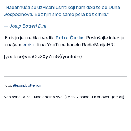
“Nadahnuća su uzvišeni ushiti koji nam dolaze od Duha
Gospodinova. Bez njih smo samo pera bez crnila.”
— Josip Botteri Dini
Emisiju je uredila i vodila
Petra Ćurlin
. Poslušajte intervju
u našem
arhivu
ili na YouTube kanalu RadioMarijaHR:
{youtube}v=5Cci2Xy7nh8{/youtube}
Foto:
@josipbotteridini
Naslovna: vitraj, Nacionalno svetište sv. Josipa u Karlovcu (detalj)