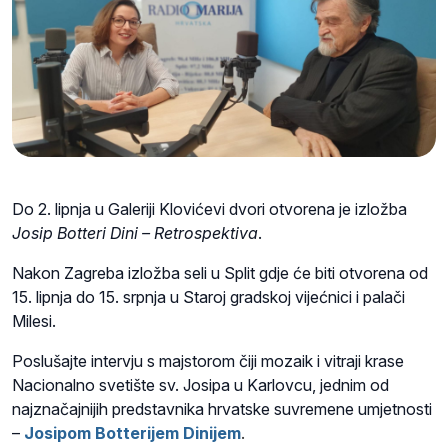
Do 2. lipnja u Galeriji Klovićevi dvori otvorena je izložba
Josip Botteri Dini – Retrospektiva
.
Nakon Zagreba izložba seli u Split gdje će biti otvorena od
15. lipnja do 15. srpnja u Staroj gradskoj vijećnici i palači
Milesi.
Poslušajte intervju s majstorom čiji mozaik i vitraji krase
Nacionalno svetište sv. Josipa u Karlovcu,
jednim od
najznačajnijih predstavnika hrvatske suvremene umjetnosti
–
Josipom Botterijem Dinijem
.