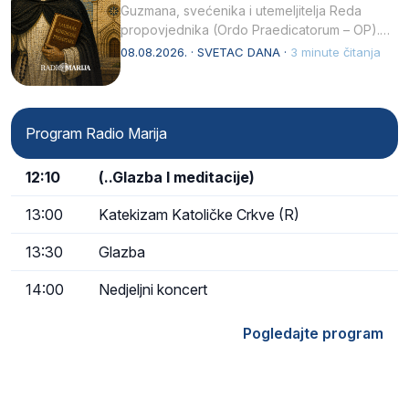
Guzmana, svećenika i utemeljitelja Reda
propovjednika (Ordo Praedicatorum – OP).
Svojim životom, dubokom ljubavlju prema
08.08.2026. · SVETAC DANA ·
3 minute čitanja
Kristu…
Program Radio Marija
12:10
(..Glazba I meditacije)
13:00
Katekizam Katoličke Crkve (R)
13:30
Glazba
14:00
Nedjeljni koncert
Pogledajte program