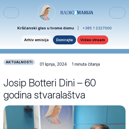
Skip to content
Skip to footer
Menu
Kršćanski glas u tvome domu
|
+385 1 2327000
Arhiv emisija
Donirajte
Video stream
AKTUALNOSTI
01 lipnja, 2024
1 minuta čitanja
Josip Botteri Dini – 60
godina stvaralaštva