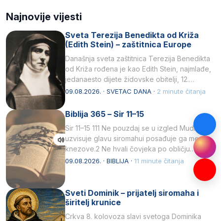
Najnovije vijesti
Sveta Terezija Benedikta od Križa
(Edith Stein) – zaštitnica Europe
Današnja sveta zaštitnica Terezija Benedikta
od Križa rođena je kao Edith Stein, najmlađe,
jedanaesto dijete židovske obitelji, 12.
listopada 1891, u Wrocławu…
09.08.2026. · SVETAC DANA ·
2 minute čitanja
Biblija 365 – Sir 11–15
Sir 11–15 111 Ne pouzdaj se u izgled Mudrost
uzvisuje glavu siromahui posađuje ga među
knezove.2 Ne hvali čovjeka po obličju
njegovui…
09.08.2026. · BIBLIJA ·
11 minute čitanja
Sveti Dominik – prijatelj siromaha i
širitelj krunice
Crkva 8. kolovoza slavi svetoga Dominika