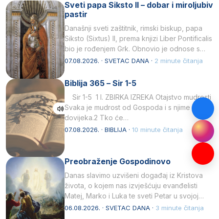
Sveti papa Siksto II – dobar i miroljubiv
pastir
Današnji sveti zaštitnik, rimski biskup, papa
Siksto (Sixtus) II, prema knjizi Liber Pontificalis
bio je rođenjem Grk. Obnovio je odnose s
afričkim…
07.08.2026. · SVETAC DANA ·
2 minute čitanja
Biblija 365 – Sir 1-5
Sir 1-5 1 I. ZBIRKA IZREKA Otajstvo mudrosti
Svaka je mudrost od Gospoda i s njime je
dovijeka.2 Tko će…
07.08.2026. · BIBLIJA ·
10 minute čitanja
Preobraženje Gospodinovo
Danas slavimo uzvišeni događaj iz Kristova
života, o kojem nas izvješćuju evanđelisti
Matej, Marko i Luka te sveti Petar u svojoj
drugoj…
06.08.2026. · SVETAC DANA ·
3 minute čitanja