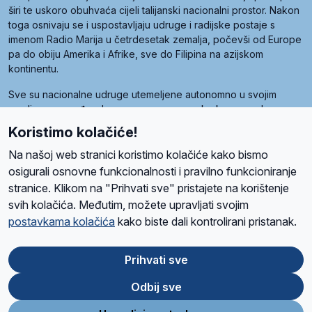
širi te uskoro obuhvaća cijeli talijanski nacionalni prostor. Nakon
toga osnivaju se i uspostavljaju udruge i radijske postaje s
imenom Radio Marija u četrdesetak zemalja, počevši od Europe
pa do obiju Amerika i Afrike, sve do Filipina na azijskom
kontinentu.
Sve su nacionalne udruge utemeljene autonomno u svojim
zemljama, a međusobna su povezane preko krovne udruge
pod nazivom Svjetska obitelj Radio Marije (World Family of
Koristimo kolačiće!
Radio Maria). Svjetsku obitelj utemeljilo je sedam članica, među
kojima je i hrvatska Udruga Radio Marija.
Na našoj web stranici koristimo kolačiće kako bismo
osigurali osnovne funkcionalnosti i pravilno funkcioniranje
stranice. Klikom na "Prihvati sve" pristajete na korištenje
svih kolačića. Međutim, možete upravljati svojim
O nama
Radio
Program
Volonteri
Prijatelji
Kontakt
Pravila privatnosti
postavkama kolačića
kako biste dali kontrolirani pristanak.
Kolačići
Uvjeti korištenja
Ova stranica je zaštićena Google reCAPTCHA sustavom
Prihvati sve
Odbij sve
App
Google
Store
Play