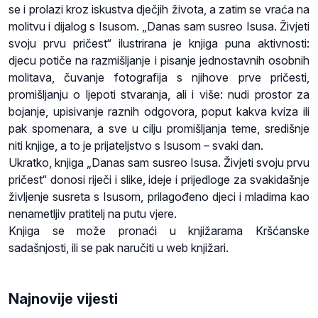
se i prolazi kroz iskustva dječjih života, a zatim se vraća na
molitvu i dijalog s Isusom. „Danas sam susreo Isusa. Živjeti
svoju prvu pričest“ ilustrirana je knjiga puna aktivnosti:
djecu potiče na razmišljanje i pisanje jednostavnih osobnih
molitava, čuvanje fotografija s njihove prve pričesti,
promišljanju o ljepoti stvaranja, ali i više: nudi prostor za
bojanje, upisivanje raznih odgovora, poput kakva kviza ili
pak spomenara, a sve u cilju promišljanja teme, središnje
niti knjige, a to je prijateljstvo s Isusom – svaki dan.
Ukratko, knjiga „Danas sam susreo Isusa. Živjeti svoju prvu
pričest“ donosi riječi i slike, ideje i prijedloge za svakidašnje
življenje susreta s Isusom, prilagođeno djeci i mladima kao
nenametljiv pratitelj na putu vjere.
Knjiga se može pronaći u knjižarama Kršćanske
sadašnjosti, ili se pak naručiti u web knjižari.
Najnovije vijesti