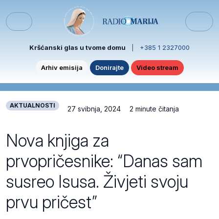
Skip to content
Skip to footer
Menu
Kršćanski glas u tvome domu
|
+385 1 2327000
Arhiv emisija
Donirajte
Video stream
AKTUALNOSTI
27 svibnja, 2024
2 minute čitanja
Nova knjiga za
prvopričesnike: “Danas sam
susreo Isusa. Živjeti svoju
prvu pričest”