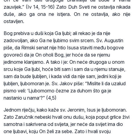
zauvijek.” (Iv 14, 15-16) Zato Duh Sveti ne ostavlja nikada
duše, ako ga ona ne istjera. On ne ostavlja, ako nije
ostavljen.
Bog prebiva u duši koja Ga ljubi; ali rekao je da nije
zadovoljan, ako Ga ne ljubimo svim srcem. Sv. Augustin
piše, da Rimski senat nije htio Isusa staviti među bogove
govoreći da je On oholi Bog, jer hoće da se njemu
jedinome klanjamo. A tako i je: On neće drugoga u onom
srcu koje Ga ljubi, hoće biti sam i sam da u njemu stanuje,
sam da bude ljubljen, i kada vidi da nije sam, jedini koji je
ljubljen, ljubomoran je. Sv. Jakov piše: “Mislite li da uzalud
pismo veli: ‘Ljubomorno čezne za duhom što ga je
nastanio u nama’?” (4,5)
Jednom riječju, kako kaže sv. Jeronim, Isus je ljubomoran.
Zato Zaručnik nebeski hvali onu dušu, koja poput grlice živi
samotna i sakrivena od svijeta, jer neće da svijet ima dio
one ljubavi, koju On želi za sebe. Zato i hvali svoju