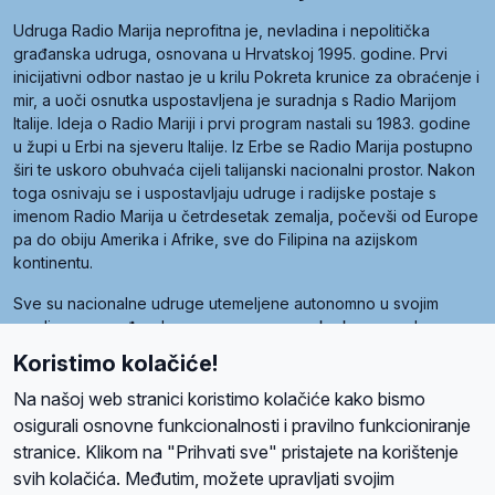
Udruga Radio Marija neprofitna je, nevladina i nepolitička
građanska udruga, osnovana u Hrvatskoj 1995. godine. Prvi
inicijativni odbor nastao je u krilu Pokreta krunice za obraćenje i
mir, a uoči osnutka uspostavljena je suradnja s Radio Marijom
Italije. Ideja o Radio Mariji i prvi program nastali su 1983. godine
u župi u Erbi na sjeveru Italije. Iz Erbe se Radio Marija postupno
širi te uskoro obuhvaća cijeli talijanski nacionalni prostor. Nakon
toga osnivaju se i uspostavljaju udruge i radijske postaje s
imenom Radio Marija u četrdesetak zemalja, počevši od Europe
pa do obiju Amerika i Afrike, sve do Filipina na azijskom
kontinentu.
Sve su nacionalne udruge utemeljene autonomno u svojim
zemljama, a međusobna su povezane preko krovne udruge
pod nazivom Svjetska obitelj Radio Marije (World Family of
Koristimo kolačiće!
Radio Maria). Svjetsku obitelj utemeljilo je sedam članica, među
kojima je i hrvatska Udruga Radio Marija.
Na našoj web stranici koristimo kolačiće kako bismo
osigurali osnovne funkcionalnosti i pravilno funkcioniranje
stranice. Klikom na "Prihvati sve" pristajete na korištenje
svih kolačića. Međutim, možete upravljati svojim