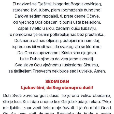
Ti nazivaš se Tješitelj, blagodat Boga svevišnjeg,
studenac živi, ljubav, plam i pomazanje duhovno.
Darova sedam razdaješ, ti, prste desne Očeve,
od vječnog Oca obećan, ti puniš usta besjedom.
Zapali svjetlo u srcu, zadahni dušu ljubavlju,
u nemoćima tjelesnim potkrepljuj nas bez prestanka.
Dušmana od nas otjeraj i postojani mir nam daj,
ispred nas idi vodi nas, da svakog zla se klonimo.
Daj Oca da upoznamo i Krista sina njegova.
i u te Duha njihova da vjerujemo sveudilj.
Sva slava Ocu vječnomu i uskrslomu Sinu mu,
sa tješiteljem Presvetim nek bude sad i uvijeke. Amen.
SEDMI DAN
Ljubav čini, da Bog stanuje u duši!
Duh Sveti zove se gost duše. To je ono veliko obećanje,
što je Isus Krist dao onome koji Ga ljubi kada je rekao: “Ako
me ljubite, zapovjedi ćete moje čuvati. I ja ću moliti Oca i
On će vam dati drugoga Branitelja da bude s vama