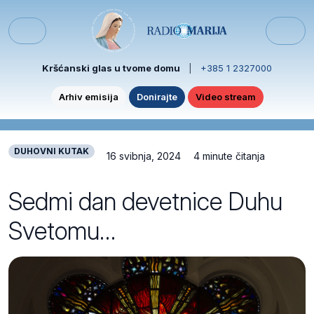
Skip to content
Skip to footer
Menu
Kršćanski glas u tvome domu
|
+385 1 2327000
Arhiv emisija
Donirajte
Video stream
DUHOVNI KUTAK
16 svibnja, 2024
4 minute čitanja
Sedmi dan devetnice Duhu
Svetomu…