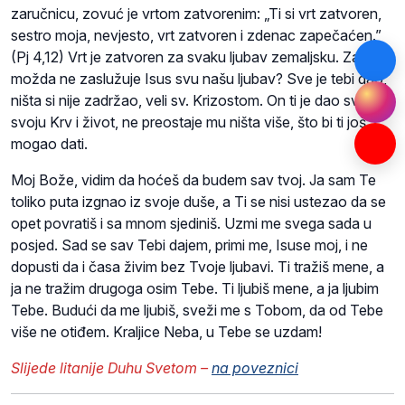
zaručnicu, zovuć je vrtom zatvorenim: „Ti si vrt zatvoren,
sestro moja, nevjesto, vrt zatvoren i zdenac zapečaćen.”
(Pj 4,12) Vrt je zatvoren za svaku ljubav zemaljsku. Zar
možda ne zaslužuje Isus svu našu ljubav? Sve je tebi dao,
ništa si nije zadržao, veli sv. Krizostom. On ti je dao svu
svoju Krv i život, ne preostaje mu ništa više, što bi ti još
mogao dati.
Moj Bože, vidim da hoćeš da budem sav tvoj. Ja sam Te
toliko puta izgnao iz svoje duše, a Ti se nisi ustezao da se
opet povratiš i sa mnom sjediniš. Uzmi me svega sada u
posjed. Sad se sav Tebi dajem, primi me, Isuse moj, i ne
dopusti da i časa živim bez Tvoje ljubavi. Ti tražiš mene, a
ja ne tražim drugoga osim Tebe. Ti ljubiš mene, a ja ljubim
Tebe. Budući da me ljubiš, sveži me s Tobom, da od Tebe
više ne otiđem. Kraljice Neba, u Tebe se uzdam!
Slijede litanije Duhu Svetom
–
na poveznici