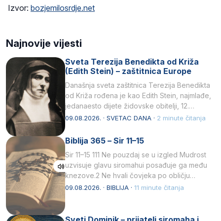
Izvor:
bozjemilosrdje.net
Najnovije vijesti
Sveta Terezija Benedikta od Križa
(Edith Stein) – zaštitnica Europe
Današnja sveta zaštitnica Terezija Benedikta
od Križa rođena je kao Edith Stein, najmlađe,
jedanaesto dijete židovske obitelji, 12.
listopada 1891, u Wrocławu…
09.08.2026. · SVETAC DANA ·
2 minute čitanja
Biblija 365 – Sir 11–15
Sir 11–15 111 Ne pouzdaj se u izgled Mudrost
uzvisuje glavu siromahui posađuje ga među
knezove.2 Ne hvali čovjeka po obličju
njegovui…
09.08.2026. · BIBLIJA ·
11 minute čitanja
Sveti Dominik – prijatelj siromaha i