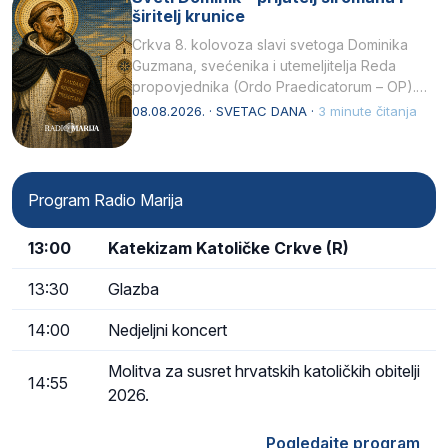
širitelj krunice
Crkva 8. kolovoza slavi svetoga Dominika
Guzmana, svećenika i utemeljitelja Reda
propovjednika (Ordo Praedicatorum – OP).
Svojim životom, dubokom ljubavlju prema
08.08.2026. · SVETAC DANA ·
3 minute čitanja
Kristu…
Program Radio Marija
13:00
Katekizam Katoličke Crkve (R)
13:30
Glazba
14:00
Nedjeljni koncert
Molitva za susret hrvatskih katoličkih obitelji
14:55
2026.
Pogledajte program