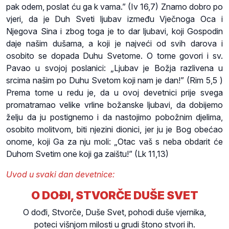
pak odem, poslat ću ga k vama.” (Iv 16,7) Znamo dobro po
vjeri, da je Duh Sveti ljubav između Vječnoga Oca i
Njegova Sina i zbog toga je to dar ljubavi, koji Gospodin
daje našim dušama, a koji je najveći od svih darova i
osobito se dopada Duhu Svetome. O tome govori i sv.
Pavao u svojoj poslanici: „Ljubav je Božja razlivena u
srcima našim po Duhu Svetom koji nam je dan!” (Rim 5,5 )
Prema tome u redu je, da u ovoj devetnici prije svega
promatramao velike vrline božanske ljubavi, da dobijemo
želju da ju postignemo i da nastojimo pobožnim djelima,
osobito molitvom, biti njezini dionici, jer ju je Bog obećao
onome, koji Ga za nju moli: „Otac vaš s neba obdarit će
Duhom Svetim one koji ga zaištu!” (Lk 11,13)
Uvod u svaki dan devetnice:
O DOĐI, STVORČE DUŠE SVET
O dođi, Stvorče, Duše Svet, pohodi duše vjernika,
poteci višnjom milosti u grudi štono stvori ih.