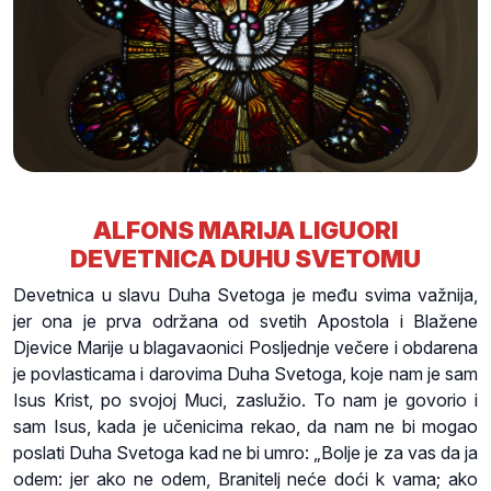
ALFONS MARIJA LIGUORI
DEVETNICA DUHU SVETOMU
Devetnica u slavu Duha Svetoga je među svima važnija,
jer ona je prva održana od svetih Apostola i Blažene
Djevice Marije u blagavaonici Posljednje večere i obdarena
je povlasticama i darovima Duha Svetoga, koje nam je sam
Isus Krist, po svojoj Muci, zaslužio. To nam je govorio i
sam Isus, kada je učenicima rekao, da nam ne bi mogao
poslati Duha Svetoga kad ne bi umro: „Bolje je za vas da ja
odem: jer ako ne odem, Branitelj neće doći k vama; ako