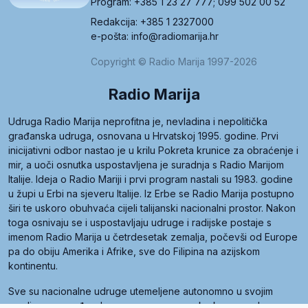
Program: +385 1 23 27 777; 099 502 00 52
Redakcija: +385 1 2327000
e-pošta: info@radiomarija.hr
Copyright © Radio Marija 1997-2026
Radio Marija
Udruga Radio Marija neprofitna je, nevladina i nepolitička
građanska udruga, osnovana u Hrvatskoj 1995. godine. Prvi
inicijativni odbor nastao je u krilu Pokreta krunice za obraćenje i
mir, a uoči osnutka uspostavljena je suradnja s Radio Marijom
Italije. Ideja o Radio Mariji i prvi program nastali su 1983. godine
u župi u Erbi na sjeveru Italije. Iz Erbe se Radio Marija postupno
širi te uskoro obuhvaća cijeli talijanski nacionalni prostor. Nakon
toga osnivaju se i uspostavljaju udruge i radijske postaje s
imenom Radio Marija u četrdesetak zemalja, počevši od Europe
pa do obiju Amerika i Afrike, sve do Filipina na azijskom
kontinentu.
Sve su nacionalne udruge utemeljene autonomno u svojim
zemljama, a međusobna su povezane preko krovne udruge