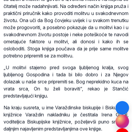
čitatelj može nadahnjivati. Na određeni način knjiga pruža i
praktični priručnik kako provoditi molitvu u svakodnevnom
životu. Ona uči da Bog čovjeku uvijek i u svakom trenutku
može progovoriti, a posebno pokazuje da u molitvi kao i u
svakodnevnom životu postoje i neke poteškoće te navodi
ometajuće faktore u molitvi, ali donosi i kako ih se
osloboditi. Stoga knjiga poučava da je prije same molitve
potrebno pripremiti se za molitvu.
„U molitvi stajemo pred svoga ljubljenog kralja, svog
ljubljenog Gospodina i tada bi bilo dobro i za Njegov
dolazak u naše srce pripremiti se. Bog neprekidno kuca na
vrata srca, On tu želi boraviti“, rekao je Stančić
predstavljajući knjigu.
Na kraju susreta, u ime Varaždinske biskupije i Biskupijske
knjižnice Varaždin nakladniku je čestitala Irena Gotal,
voditeljica Biskupijske knjižnice, poželjevši puno sreće u
daljnjim najavljenim predstavljanjima ove knjige.