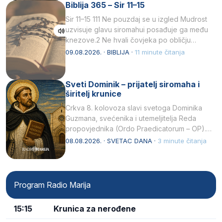
Biblija 365 – Sir 11–15
Sir 11–15 111 Ne pouzdaj se u izgled Mudrost
uzvisuje glavu siromahui posađuje ga među
knezove.2 Ne hvali čovjeka po obličju
njegovui…
09.08.2026. · BIBLIJA ·
11 minute čitanja
Sveti Dominik – prijatelj siromaha i
širitelj krunice
Crkva 8. kolovoza slavi svetoga Dominika
Guzmana, svećenika i utemeljitelja Reda
propovjednika (Ordo Praedicatorum – OP).
Svojim životom, dubokom ljubavlju prema
08.08.2026. · SVETAC DANA ·
3 minute čitanja
Kristu…
Program Radio Marija
15:15
Krunica za nerođene