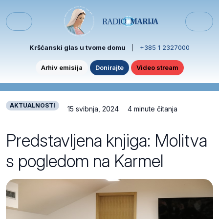
Skip to content
Skip to footer
Menu
Kršćanski glas u tvome domu
|
+385 1 2327000
Arhiv emisija
Donirajte
Video stream
AKTUALNOSTI
15 svibnja, 2024
4 minute čitanja
Predstavljena knjiga: Molitva
s pogledom na Karmel