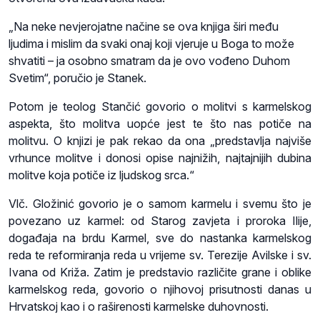
„Na neke nevjerojatne načine se ova knjiga širi među
ljudima i mislim da svaki onaj koji vjeruje u Boga to može
shvatiti – ja osobno smatram da je ovo vođeno Duhom
Svetim“, poručio je Stanek.
Potom je teolog Stančić govorio o molitvi s karmelskog
aspekta, što molitva uopće jest te što nas potiče na
molitvu. O knjizi je pak rekao da ona „predstavlja najviše
vrhunce molitve i donosi opise najnižih, najtajnijih dubina
molitve koja potiče iz ljudskog srca.“
Vlč. Gložinić govorio je o samom karmelu i svemu što je
povezano uz karmel: od Starog zavjeta i proroka Ilije,
događaja na brdu Karmel, sve do nastanka karmelskog
reda te reformiranja reda u vrijeme sv. Terezije Avilske i sv.
Ivana od Križa. Zatim je predstavio različite grane i oblike
karmelskog reda, govorio o njihovoj prisutnosti danas u
Hrvatskoj kao i o raširenosti karmelske duhovnosti.