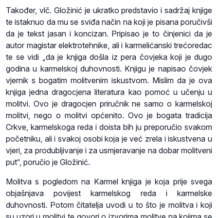
Također, vlč. Gložinić je ukratko predstavio i sadržaj knjige
te istaknuo da mu se sviđa način na koji je pisana poručivši
da je tekst jasan i koncizan. Pripisao je to činjenici da je
autor magistar elektrotehnike, ali i karmelićanski trećoredac
te se vidi „da je knjiga došla iz pera čovjeka koji je dugo
godina u karmelskoj duhovnosti. Knjigu je napisao čovjek
vjernik s bogatim molitvenim iskustvom. Mislim da je ova
knjiga jedna dragocjena literatura kao pomoć u učenju u
molitvi. Ovo je dragocjen priručnik ne samo o karmelskoj
molitvi, nego o molitvi općenito. Ovo je bogata tradicija
Crkve, karmelskoga reda i doista bih ju preporučio svakom
početniku, ali i svakoj osobi koja je već zrela i iskustvena u
vjeri, za produbljivanje i za usmjeravanje na dobar molitveni
put“, poručio je Gložinić.
Molitva s pogledom na Karmel knjiga je koja prije svega
objašnjava povijest karmelskog reda i karmelske
duhovnosti. Potom čitatelja uvodi u to što je molitva i koji
su uzori u molitvi te govori o izvorima molitve na kojima se