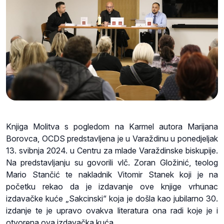
Knjiga Molitva s pogledom na Karmel autora Marijana
Borovca, OCDS predstavljena je u Varaždinu u ponedjeljak
13. svibnja 2024. u Centru za mlade Varaždinske biskupije.
Na predstavljanju su govorili vlč. Zoran Gložinić, teolog
Mario Stančić te nakladnik Vitomir Stanek koji je na
početku rekao da je izdavanje ove knjige vrhunac
izdavačke kuće „Sakcinski“ koja je došla kao jubilarno 30.
izdanje te je upravo ovakva literatura ona radi koje je i
otvorena ova izdavačka kuća.