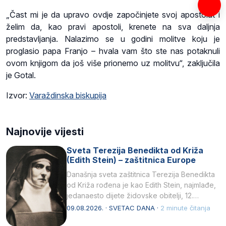
„Čast mi je da upravo ovdje započinjete svoj apostolat i
želim da, kao pravi apostoli, krenete na sva daljnja
predstavljanja. Nalazimo se u godini molitve koju je
proglasio papa Franjo – hvala vam što ste nas potaknuli
ovom knjigom da još više prionemo uz molitvu“, zaključila
je Gotal.
Izvor:
Varaždinska biskupija
Najnovije vijesti
Sveta Terezija Benedikta od Križa
(Edith Stein) – zaštitnica Europe
Današnja sveta zaštitnica Terezija Benedikta
od Križa rođena je kao Edith Stein, najmlađe,
jedanaesto dijete židovske obitelji, 12.
listopada 1891, u Wrocławu…
09.08.2026. · SVETAC DANA ·
2 minute čitanja