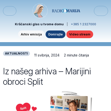
Skip to content
Skip to footer
Menu
Kršćanski glas u tvome domu
|
+385 1 2327000
Arhiv emisija
Donirajte
Video stream
AKTUALNOSTI
11 svibnja, 2024
2 minute čitanja
Iz našeg arhiva – Marijini
obroci Split