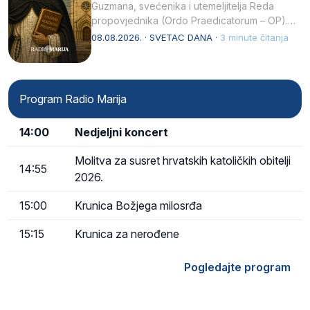
Guzmana, svećenika i utemeljitelja Reda
propovjednika (Ordo Praedicatorum – OP).
Svojim životom, dubokom ljubavlju prema
08.08.2026. · SVETAC DANA ·
3 minute čitanja
Kristu…
Program Radio Marija
14:00
Nedjeljni koncert
Molitva za susret hrvatskih katoličkih obitelji
14:55
2026.
15:00
Krunica Božjega milosrđa
15:15
Krunica za nerođene
Pogledajte program