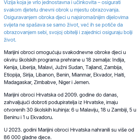
Vizija koja je vrlo jednostavna i učinkovita – osigurati
svakom djetetu dnevni obrok u mjestu obrazovanja.
Osiguravanjem obroka djeci u najsiromašnijim dijelovima
svijeta ne spašava se samo život, već ih se potiče da
obrazovanjem sebi, svojoj obitelji i zajednici osiguraju bolji
život.
Marijini obroci omogućuju svakodnevne obroke djeci u
okviru školskih programa prehrane u 18 zemalja: Indija,
Kenija, Liberija, Malavi, Južni Sudan, Tajland, Zambija,
Etiopija, Sirija, Libanon, Benin, Mianmar, Ekvador, Haiti,
Madagaskar, Zimbabve, Niger i Jemen.
Marijini obroci Hrvatska od 2009. godine do danas,
zahvaljujući dobroti podupiratelja iz Hrvatske, imaju
otvorenih 30 školskih kuhinja: 6 u Malaviju, 18 u Zambiji, 5 u
Beninu i 1 u Ekvadoru.
U 2023. godini Marijini obroci Hrvatska nahranili su više od
86 000 gladne djece.