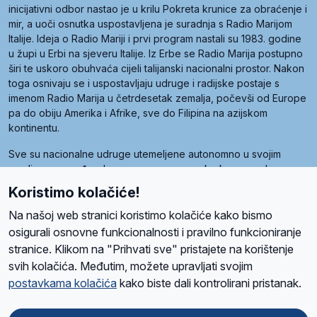
inicijativni odbor nastao je u krilu Pokreta krunice za obraćenje i
mir, a uoči osnutka uspostavljena je suradnja s Radio Marijom
Italije. Ideja o Radio Mariji i prvi program nastali su 1983. godine
u župi u Erbi na sjeveru Italije. Iz Erbe se Radio Marija postupno
širi te uskoro obuhvaća cijeli talijanski nacionalni prostor. Nakon
toga osnivaju se i uspostavljaju udruge i radijske postaje s
imenom Radio Marija u četrdesetak zemalja, počevši od Europe
pa do obiju Amerika i Afrike, sve do Filipina na azijskom
kontinentu.
Sve su nacionalne udruge utemeljene autonomno u svojim
zemljama, a međusobna su povezane preko krovne udruge
pod nazivom Svjetska obitelj Radio Marije (World Family of
Koristimo kolačiće!
Radio Maria). Svjetsku obitelj utemeljilo je sedam članica, među
kojima je i hrvatska Udruga Radio Marija.
Na našoj web stranici koristimo kolačiće kako bismo
osigurali osnovne funkcionalnosti i pravilno funkcioniranje
stranice. Klikom na "Prihvati sve" pristajete na korištenje
svih kolačića. Međutim, možete upravljati svojim
O nama
Radio
Program
Volonteri
Prijatelji
Kontakt
Pravila privatnosti
postavkama kolačića
kako biste dali kontrolirani pristanak.
Kolačići
Uvjeti korištenja
Ova stranica je zaštićena Google reCAPTCHA sustavom