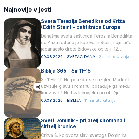
Najnovije vijesti
Sveta Terezija Benedikta od Križa
(Edith Stein) – zaštitnica Europe
Današnja sveta zaštitnica Terezija Benedikta
od Križa rođena je kao Edith Stein, najmlađe,
jedanaesto dijete židovske obitelji, 12.
listopada 1891, u Wrocławu…
09.08.2026. · SVETAC DANA ·
2 minute čitanja
Biblija 365 – Sir 11–15
Sir 11–15 111 Ne pouzdaj se u izgled Mudrost
uzvisuje glavu siromahui posađuje ga među
knezove.2 Ne hvali čovjeka po obličju
njegovui…
09.08.2026. · BIBLIJA ·
11 minute čitanja
Sveti Dominik – prijatelj siromaha i
širitelj krunice
Crkva 8. kolovoza slavi svetoga Dominika