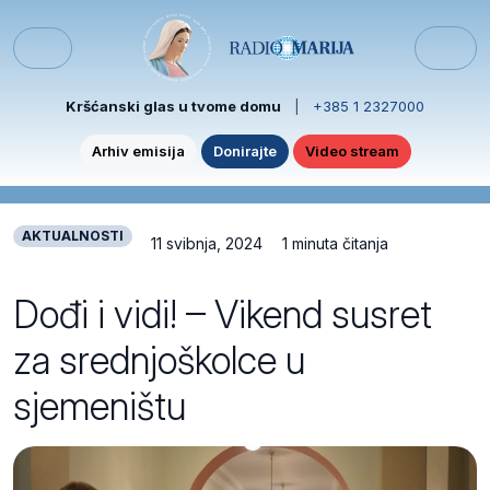
Skip to content
Skip to footer
Menu
Kršćanski glas u tvome domu
|
+385 1 2327000
Arhiv emisija
Donirajte
Video stream
AKTUALNOSTI
11 svibnja, 2024
1 minuta čitanja
Dođi i vidi! – Vikend susret
za srednjoškolce u
sjemeništu