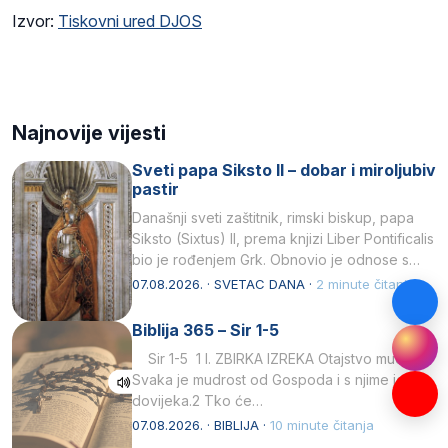
Izvor:
Tiskovni ured DJOS
Najnovije vijesti
Sveti papa Siksto II – dobar i miroljubiv
pastir
Današnji sveti zaštitnik, rimski biskup, papa
Siksto (Sixtus) II, prema knjizi Liber Pontificalis
bio je rođenjem Grk. Obnovio je odnose s
afričkim…
07.08.2026. · SVETAC DANA ·
2 minute čitanja
Biblija 365 – Sir 1-5
Sir 1-5 1 I. ZBIRKA IZREKA Otajstvo mudrosti
Svaka je mudrost od Gospoda i s njime je
dovijeka.2 Tko će…
07.08.2026. · BIBLIJA ·
10 minute čitanja