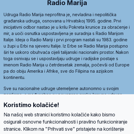
Radio Marija
Udruga Radio Marija neprofitna je, nevladina i nepolitička
građanska udruga, osnovana u Hrvatskoj 1995. godine. Prvi
inicijativni odbor nastao je u krilu Pokreta krunice za obraćenje i
mir, a uoči osnutka uspostavljena je suradnja s Radio Marijom
Italije. Ideja o Radio Mariji i prvi program nastali su 1983. godine
u župi u Erbi na sjeveru Italije. Iz Erbe se Radio Marija postupno
širi te uskoro obuhvaća cijeli talijanski nacionalni prostor. Nakon
toga osnivaju se i uspostavljaju udruge i radijske postaje s
imenom Radio Marija u četrdesetak zemalja, počevši od Europe
pa do obiju Amerika i Afrike, sve do Filipina na azijskom
kontinentu.
Sve su nacionalne udruge utemeljene autonomno u svojim
zemljama, a međusobna su povezane preko krovne udruge
pod nazivom Svjetska obitelj Radio Marije (World Family of
Koristimo kolačiće!
Radio Maria). Svjetsku obitelj utemeljilo je sedam članica, među
kojima je i hrvatska Udruga Radio Marija.
Na našoj web stranici koristimo kolačiće kako bismo
osigurali osnovne funkcionalnosti i pravilno funkcioniranje
stranice. Klikom na "Prihvati sve" pristajete na korištenje