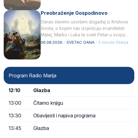
Preobraženje Gospodinovo
Danas slavimo uzvišeni događaj iz Kristova
života, o kojem nas izvješćuju evanđelisti
Matej, Marko i Luka te sveti Petar u svojoj
drugoj…
06.08.2026. · SVETAC DANA ·
3 minute čitanja
Program Radio Marija
12:10
Glazba
13:00
Čitamo knjigu
13:30
Obavijesti i najava programa
13:45
Glazba