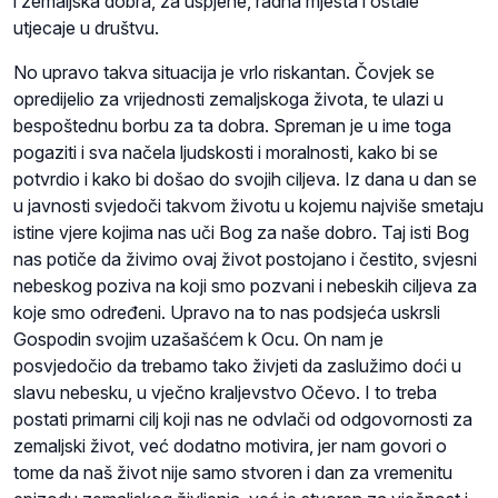
i zemaljska dobra, za uspjehe, radna mjesta i ostale
utjecaje u društvu.
No upravo takva situacija je vrlo riskantan. Čovjek se
opredijelio za vrijednosti zemaljskoga života, te ulazi u
bespoštednu borbu za ta dobra. Spreman je u ime toga
pogaziti i sva načela ljudskosti i moralnosti, kako bi se
potvrdio i kako bi došao do svojih ciljeva. Iz dana u dan se
u javnosti svjedoči takvom životu u kojemu najviše smetaju
istine vjere kojima nas uči Bog za naše dobro. Taj isti Bog
nas potiče da živimo ovaj život postojano i čestito, svjesni
nebeskog poziva na koji smo pozvani i nebeskih ciljeva za
koje smo određeni. Upravo na to nas podsjeća uskrsli
Gospodin svojim uzašašćem k Ocu. On nam je
posvjedočio da trebamo tako živjeti da zaslužimo doći u
slavu nebesku, u vječno kraljevstvo Očevo. I to treba
postati primarni cilj koji nas ne odvlači od odgovornosti za
zemaljski život, već dodatno motivira, jer nam govori o
tome da naš život nije samo stvoren i dan za vremenitu