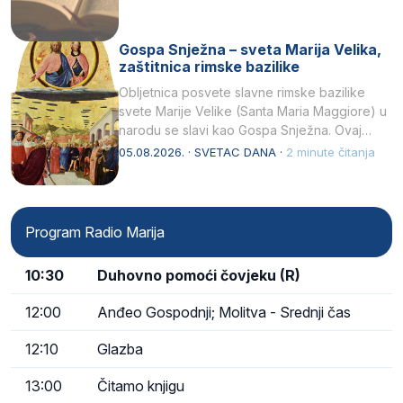
Gospa Snježna – sveta Marija Velika,
zaštitnica rimske bazilike
Obljetnica posvete slavne rimske bazilike
svete Marije Velike (Santa Maria Maggiore) u
narodu se slavi kao Gospa Snježna. Ovaj
naziv, Sancta Maria…
05.08.2026. · SVETAC DANA ·
2 minute čitanja
Program Radio Marija
10:30
Duhovno pomoći čovjeku (R)
12:00
Anđeo Gospodnji; Molitva - Srednji čas
12:10
Glazba
13:00
Čitamo knjigu