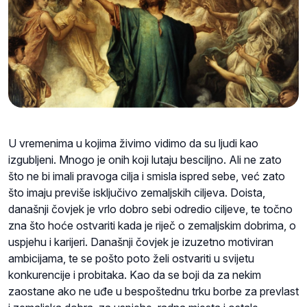
U vremenima u kojima živimo vidimo da su ljudi kao
izgubljeni. Mnogo je onih koji lutaju besciljno. Ali ne zato
što ne bi imali pravoga cilja i smisla ispred sebe, već zato
što imaju previše isključivo zemaljskih ciljeva. Doista,
današnji čovjek je vrlo dobro sebi odredio ciljeve, te točno
zna što hoće ostvariti kada je riječ o zemaljskim dobrima, o
uspjehu i karijeri. Današnji čovjek je izuzetno motiviran
ambicijama, te se pošto poto želi ostvariti u svijetu
konkurencije i probitaka. Kao da se boji da za nekim
zaostane ako ne uđe u bespoštednu trku borbe za prevlast