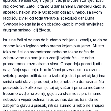
epizodu zemaljskog življenja, već je stvoren za vječnost i
njoj otvoren. Zato i čitamo u današnjem Evanđelju kako su
apostoli, nakon što je Gospodin otišao u nebo, sa svom
radošću živjeli od toga trenutka iščekujući dar Duha
Svetoga kojega im je on obećao kako bi mogli naviještati
drugima smisao i cilj života.
Isus ne želi ni od nas da budemo zabijeni u zemlju, te da ne
znamo kako izgleda nebo prema kojem putujemo. Ali isto
tako ne želi da promatramo nebo na takav način da
zaboravimo da nam je na zemlji svjedočiti. Jer nebo
promatramo i razmatramo slavu Gospodnju poradi ljudi i
navještaja spasenja. Kao kršćani pozvani smo u ovom
svijetu posvjedočiti da smo izabrali jedini i pravi cilj koji ima
smisla sebi staviti pred oči, a to je nebeska domovina. No
posvjedočiti koliko nam je taj cilj važan i pri srcu možemo i
trebamo ovdje na zemlji, gdje svu stvarnosti prožimamo
nebeskim vrijednostima. Isus od nas danas traži da ne
zabijemo glavu u pijesak, niti da zurimo u nebo ne znajući