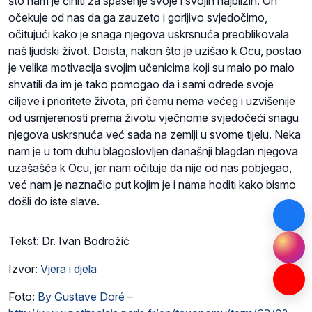
što nam je činiti za spasenje svoje i svojih najbližih. On
očekuje od nas da ga zauzeto i gorljivo svjedočimo,
očitujući kako je snaga njegova uskrsnuća preoblikovala
naš ljudski život. Doista, nakon što je uzišao k Ocu, postao
je velika motivacija svojim učenicima koji su malo po malo
shvatili da im je tako pomogao da i sami odrede svoje
ciljeve i prioritete života, pri čemu nema većeg i uzvišenije
od usmjerenosti prema životu vječnome svjedočeći snagu
njegova uskrsnuća već sada na zemlji u svome tijelu. Neka
nam je u tom duhu blagoslovljen današnji blagdan njegova
uzašašća k Ocu, jer nam očituje da nije od nas pobjegao,
već nam je naznačio put kojim je i nama hoditi kako bismo
došli do iste slave.
Tekst:
Dr. Ivan Bodrožić
Izvor:
Vjera i djela
Foto:
By Gustave Doré –