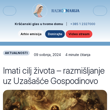
Skip to content
Skip to footer
Menu
Kršćanski glas u tvome domu
|
+385 1 2327000
Arhiv emisija
Donirajte
Video stream
AKTUALNOSTI
09 svibnja, 2024
4 minute čitanja
Imati cilj života – razmišljanje
uz Uzašašće Gospodinovo