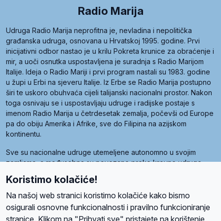
Radio Marija
Udruga Radio Marija neprofitna je, nevladina i nepolitička
građanska udruga, osnovana u Hrvatskoj 1995. godine. Prvi
inicijativni odbor nastao je u krilu Pokreta krunice za obraćenje i
mir, a uoči osnutka uspostavljena je suradnja s Radio Marijom
Italije. Ideja o Radio Mariji i prvi program nastali su 1983. godine
u župi u Erbi na sjeveru Italije. Iz Erbe se Radio Marija postupno
širi te uskoro obuhvaća cijeli talijanski nacionalni prostor. Nakon
toga osnivaju se i uspostavljaju udruge i radijske postaje s
imenom Radio Marija u četrdesetak zemalja, počevši od Europe
pa do obiju Amerika i Afrike, sve do Filipina na azijskom
kontinentu.
Sve su nacionalne udruge utemeljene autonomno u svojim
zemljama, a međusobna su povezane preko krovne udruge
pod nazivom Svjetska obitelj Radio Marije (World Family of
Koristimo kolačiće!
Radio Maria). Svjetsku obitelj utemeljilo je sedam članica, među
kojima je i hrvatska Udruga Radio Marija.
Na našoj web stranici koristimo kolačiće kako bismo
osigurali osnovne funkcionalnosti i pravilno funkcioniranje
stranice. Klikom na "Prihvati sve" pristajete na korištenje