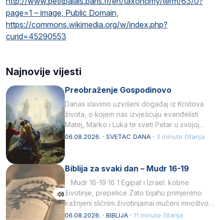
http://www.petitpalais.paris.fr/en/taxonomy/term/63/0?
page=1 – image, Public Domain,
https://commons.wikimedia.org/w/index.php?
curid=45290553
Najnovije vijesti
Preobraženje Gospodinovo
Danas slavimo uzvišeni događaj iz Kristova
života, o kojem nas izvješćuju evanđelisti
Matej, Marko i Luka te sveti Petar u svojoj
drugoj…
06.08.2026. · SVETAC DANA ·
3 minute čitanja
Biblija za svaki dan – Mudr 16-19
Mudr 16-19 16 1 Egipat i Izrael: kobne
životinje, prepelice Zato bijahu primjereno
kažnjeni sličnim životinjamai mučeni mnoštvom
kukaca.2 A narod…
06.08.2026. · BIBLIJA ·
11 minute čitanja