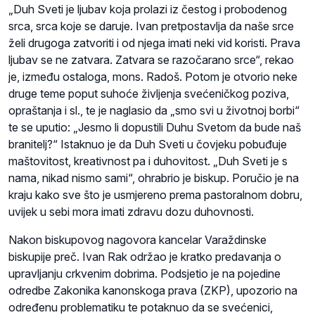
„Duh Sveti je ljubav koja prolazi iz čestog i probodenog
srca, srca koje se daruje. Ivan pretpostavlja da naše srce
želi drugoga zatvoriti i od njega imati neki vid koristi. Prava
ljubav se ne zatvara. Zatvara se razočarano srce“, rekao
je, između ostaloga, mons. Radoš. Potom je otvorio neke
druge teme poput suhoće življenja svećeničkog poziva,
opraštanja i sl., te je naglasio da „smo svi u životnoj borbi“
te se uputio: „Jesmo li dopustili Duhu Svetom da bude naš
branitelj?“ Istaknuo je da Duh Sveti u čovjeku pobuđuje
maštovitost, kreativnost pa i duhovitost. „Duh Sveti je s
nama, nikad nismo sami“, ohrabrio je biskup. Poručio je na
kraju kako sve što je usmjereno prema pastoralnom dobru,
uvijek u sebi mora imati zdravu dozu duhovnosti.
Nakon biskupovog nagovora kancelar Varaždinske
biskupije preč. Ivan Rak održao je kratko predavanja o
upravljanju crkvenim dobrima. Podsjetio je na pojedine
odredbe Zakonika kanonskoga prava (ZKP), upozorio na
određenu problematiku te potaknuo da se svećenici,