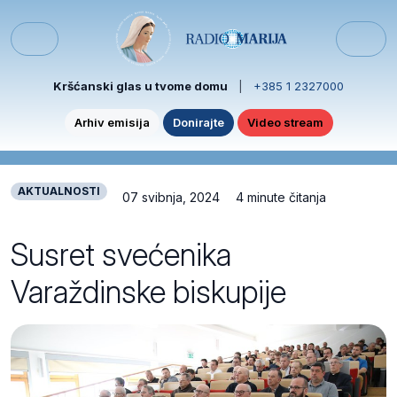
Skip to content
Skip to footer
Menu
Kršćanski glas u tvome domu
|
+385 1 2327000
Arhiv emisija
Donirajte
Video stream
AKTUALNOSTI
07 svibnja, 2024
4 minute čitanja
Susret svećenika
Varaždinske biskupije