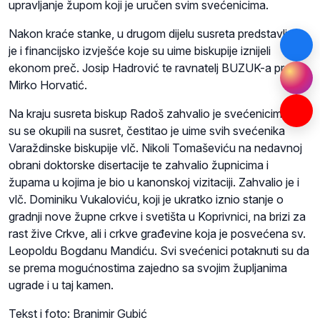
upravljanje župom koji je uručen svim svećenicima.
Nakon kraće stanke, u drugom dijelu susreta predstavljeno
je i financijsko izvješće koje su uime biskupije iznijeli
ekonom preč. Josip Hadrović te ravnatelj BUZUK-a preč.
Mirko Horvatić.
Na kraju susreta biskup Radoš zahvalio je svećenicima koji
su se okupili na susret, čestitao je uime svih svećenika
Varaždinske biskupije vlč. Nikoli Tomaševiću na nedavnoj
obrani doktorske disertacije te zahvalio župnicima i
župama u kojima je bio u kanonskoj vizitaciji. Zahvalio je i
vlč. Dominiku Vukaloviću, koji je ukratko iznio stanje o
gradnji nove župne crkve i svetišta u Koprivnici, na brizi za
rast žive Crkve, ali i crkve građevine koja je posvećena sv.
Leopoldu Bogdanu Mandiću. Svi svećenici potaknuti su da
se prema mogućnostima zajedno sa svojim župljanima
ugrade i u taj kamen.
Tekst i foto: Branimir Gubić