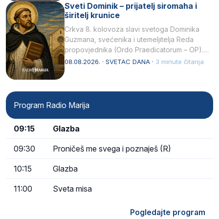
Sveti Dominik – prijatelj siromaha i
širitelj krunice
Crkva 8. kolovoza slavi svetoga Dominika
Guzmana, svećenika i utemeljitelja Reda
propovjednika (Ordo Praedicatorum – OP).
Svojim životom, dubokom ljubavlju prema
08.08.2026. · SVETAC DANA ·
3 minute čitanja
Kristu…
Program Radio Marija
09:15
Glazba
09:30
Proničeš me svega i poznaješ (R)
10:15
Glazba
11:00
Sveta misa
Pogledajte program