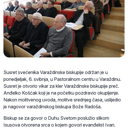
Susret svećenika Varaždinske biskupije održan je u
ponedjeljak, 6. svibnja, u Pastoralnom centru u Varaždinu.
Susret je otvorio vikar za kler Varaždinske biskupije preč.
Anđelko Košćak koji je na početku pozdravio okupljenje.
Nakon molitvenog uvoda, molitve srednjeg časa, uslijedio
je nagovor varaždinskog biskupa Bože Radoša.
Biskup se za govor o Duhu Svetom poslužio slikom
Isusova otvorena srca o kojem govori evanđelist Ivan.