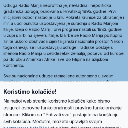
Udruga Radio Marija neprofitna je, nevladina i nepolitička
građanska udruga, osnovana u Hrvatskoj 1995. godine. Prvi
inicijativni odbor nastao je u krilu Pokreta krunice za obraćenje i
mir, a uoči osnutka uspostavljena je suradnja s Radio Marijom
Italije. Ideja o Radio Mariji i prvi program nastali su 1983. godine
u župi u Erbi na sjeveru Italije. Iz Erbe se Radio Marija postupno
širi te uskoro obuhvaća cijeli talijanski nacionalni prostor. Nakon
toga osnivaju se i uspostavljaju udruge i radijske postaje s
imenom Radio Marija u četrdesetak zemalja, počevši od Europe
pa do obiju Amerika i Afrike, sve do Filipina na azijskom
kontinentu.
Sve su nacionalne udruge utemeljene autonomno u svojim
zemljama, a međusobna su povezane preko krovne udruge
pod nazivom Svjetska obitelj Radio Marije (World Family of
Koristimo kolačiće!
Radio Maria). Svjetsku obitelj utemeljilo je sedam članica, među
kojima je i hrvatska Udruga Radio Marija.
Na našoj web stranici koristimo kolačiće kako bismo
osigurali osnovne funkcionalnosti i pravilno funkcioniranje
stranice. Klikom na "Prihvati sve" pristajete na korištenje
svih kolačića. Međutim, možete upravljati svojim
O nama
Radio
Program
Volonteri
Prijatelji
Kontakt
Pravila privatnosti