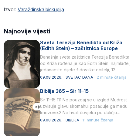
Izvor:
Varaždinska biskupija
Najnovije vijesti
Sveta Terezija Benedikta od Križa
(Edith Stein) – zaštitnica Europe
Današnja sveta zaštitnica Terezija Benedikta
od Križa rođena je kao Edith Stein, najmlađe,
jedanaesto dijete židovske obitelji, 12.
listopada 1891, u Wrocławu…
09.08.2026. · SVETAC DANA ·
2 minute čitanja
Biblija 365 – Sir 11–15
Sir 11–15 111 Ne pouzdaj se u izgled Mudrost
uzvisuje glavu siromahui posađuje ga među
knezove.2 Ne hvali čovjeka po obličju
njegovui…
09.08.2026. · BIBLIJA ·
11 minute čitanja