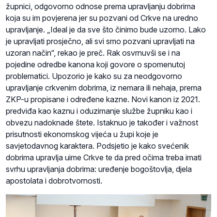
župnici, odgovorno odnose prema upravljanju dobrima
koja su im povjerena jer su pozvani od Crkve na uredno
upravljanje. „Ideal je da sve što činimo bude uzorno. Lako
je upravljati prosječno, ali svi smo pozvani upravljati na
uzoran način“, rekao je preč. Rak osvrnuvši se i na
pojedine odredbe kanona koji govore o spomenutoj
problematici. Upozorio je kako su za neodgovorno
upravljanje crkvenim dobrima, iz nemara ili nehaja, prema
ZKP-u propisane i određene kazne. Novi kanon iz 2021.
predviđa kao kaznu i oduzimanje službe župniku kao i
obvezu nadoknade štete. Istaknuo je također i važnost
prisutnosti ekonomskog vijeća u župi koje je
savjetodavnog karaktera. Podsjetio je kako svećenik
dobrima upravlja uime Crkve te da pred očima treba imati
svrhu upravljanja dobrima: uređenje bogoštovlja, djela
apostolata i dobrotvornosti.