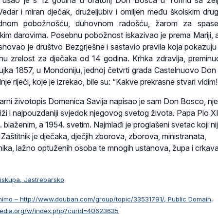
t, ušao je s 12 godina u oratorij Don Bosca u Torinu sa že
edar i miran dječak, druželjubiv i omiljen među školskim dru
rednom pobožnošću, duhovnom radošću, žarom za spase
čkim darovima. Posebnu pobožnost iskazivao je prema Mariji, 
snovao je društvo Bezgrješne i sastavio pravila koja pokazuju
nu zrelost za dječaka od 14 godina. Krhka zdravlja, preminu
žujka 1857, u Mondoniju, jednoj četvrti grada Castelnuovo Do
je riječi, koje je izrekao, bile su: “Kakve prekrasne stvari vidim!
larni životopis Domenica Savija napisao je sam Don Bosco, nj
bliži i najpouzdaniji svjedok njegovog svetog života. Papa Pio XI
. blaženim, a 1954. svetim. Najmlađi je proglašeni svetac koji ni
aštitnik je dječaka, dječjih zborova, zborova, ministranata,
pnika, lažno optuženih osoba te mnogih ustanova, župa i crkava
biskupa, Jastrebarsko
imo – http://www.douban.com/group/topic/33531791/, Public Domain,
media.org/w/index.php?curid=40623635