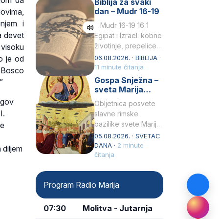
ljom da
Biblija za svaki
Petar u svojoj
dan – Mudr 16-19
govima,
drugoj…
njem i
Mudr 16-19 16 1
a devet
Egipat i Izrael: kobne
životinje, prepelice
 visoku
Zato bijahu
o je od
06.08.2026. · BIBLIJA ·
primjereno kažnjeni
11 minute čitanja
n Bosco
sličnim životinjamai
Gospa Snježna –
”
mučeni mnoštvom
sveta Marija
kukaca.2 A narod…
Velika, zaštitnica
egov
Obljetnica posvete
rimske bazilike
I.
slavne rimske
bazilike svete Marije
je
Velike (Santa Maria
05.08.2026. · SVETAC
Maggiore) u narodu
DANA ·
2 minute
 diljem
se slavi kao Gospa
čitanja
Snježna. Ovaj naziv,
Sancta Maria…
Program Radio Marija
07:30
Molitva - Jutarnja