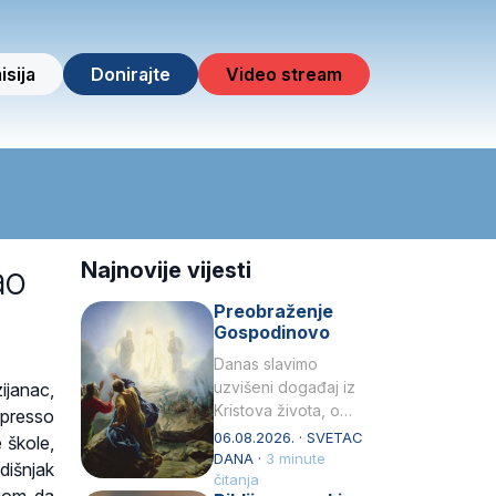
isija
Donirajte
Video stream
ao
Najnovije vijesti
Preobraženje
Gospodinovo
Danas slavimo
uzvišeni događaj iz
ijanac,
Kristova života, o
 presso
kojem nas izvješćuju
06.08.2026. · SVETAC
 škole,
evanđelisti Matej,
DANA ·
3 minute
dišnjak
Marko i Luka te sveti
čitanja