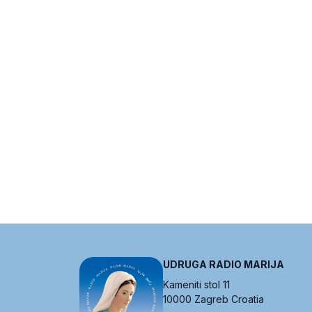
UDRUGA RADIO MARIJA
Kameniti stol 11
10000 Zagreb Croatia