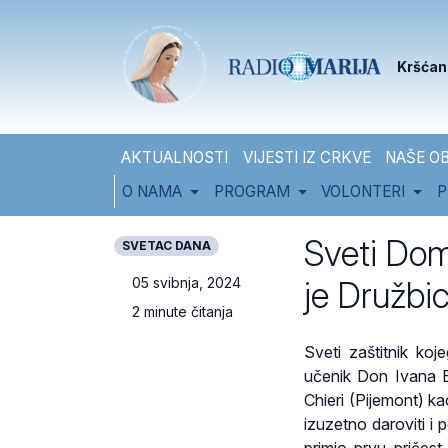
Skip to content
Skip to footer
Kršćan
AKTUALNOSTI
VIJESTI IZ CRKVE
NAŠE OB
O NAMA
PROGRAM
VOLONTERI
P
Sveti Dom
SVETAC DANA
je Družbi
05 svibnja, 2024
2 minute čitanja
Sveti zaštitnik ko
učenik Don Ivana B
Chieri (Pijemont) k
izuzetno daroviti i