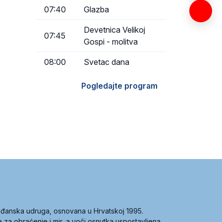
07:40
Glazba
Devetnica Velikoj
07:45
Gospi - molitva
08:00
Svetac dana
Pogledajte program
građanska udruga, osnovana u Hrvatskoj 1995.
ce za obraćenje i mir, a uoči osnutka uspostavljena