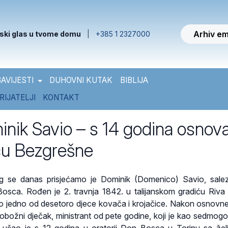
Arhiv em
ski glas u tvome domu
|
+385 1 2327000
AVIJESTI
DUHOVNI KUTAK
BIBLIJA
RIJATELJI
KONTAKT
inik Savio – s 14 godina osnov
cu Bezgrešne
jeg se danas prisjećamo je Dominik (Domenico) Savio, salez
osca. Rođen je 2. travnja 1842. u talijanskom gradiću Riva
ao jedno od desetoro djece kovača i krojačice. Nakon osnovne
 pobožni dječak, ministrant od pete godine, koji je kao sedmogo