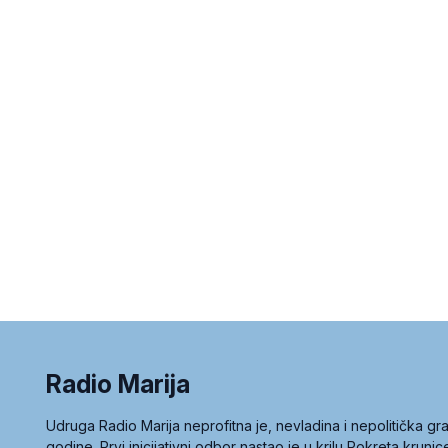
Radio Marija
Udruga Radio Marija neprofitna je, nevladina i nepolitička 
godine. Prvi inicijativni odbor nastao je u krilu Pokreta kruni