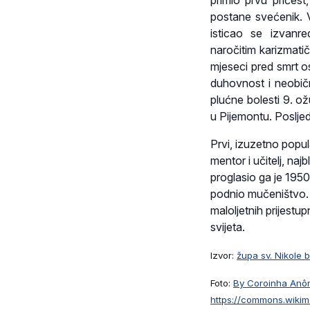
primio prvu pričes
postane svećenik. V
isticao se izvan
naročitim karizmati
mjeseci pred smrt o
duhovnost i neobič
plućne bolesti 9. o
u Pijemontu. Posljedn
Prvi, izuzetno popu
mentor i učitelj, naj
proglasio ga je 1950
podnio mučeništvo. Z
maloljetnih prijestu
svijeta.
Izvor:
župa sv. Nikole 
Foto:
By Coroinha Anôn
https://commons.wiki