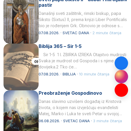
pastir
Današnji sveti zaštitnik, rimski biskup, papa
Siksto (Sixtus) II, prema knjizi Liber Pontificalis
bio je rođenjem Grk. Obnovio je odnose s
afričkim…
07.08.2026. · SVETAC DANA ·
2 minute čitanja
Biblija 365 – Sir 1-5
Sir 1-5 1 I. ZBIRKA IZREKA Otajstvo mudrosti
Svaka je mudrost od Gospoda i s njime je
dovijeka.2 Tko će…
07.08.2026. · BIBLIJA ·
10 minute čitanja
Preobraženje Gospodinovo
Danas slavimo uzvišeni događaj iz Kristova
života, o kojem nas izvješćuju evanđelisti
Matej, Marko i Luka te sveti Petar u svojoj
drugoj…
06.08.2026. · SVETAC DANA ·
3 minute čitanja