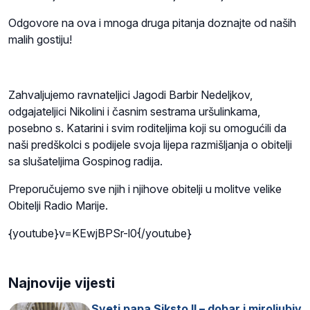
Odgovore na ova i mnoga druga pitanja doznajte od naših
malih gostiju!
Zahvaljujemo ravnateljici Jagodi Barbir Nedeljkov,
odgajateljici Nikolini i časnim sestrama uršulinkama,
posebno s. Katarini i svim roditeljima koji su omogućili da
naši predškolci s podijele svoja lijepa razmišljanja o obitelji
sa slušateljima Gospinog radija.
Preporučujemo sve njih i njihove obitelji u molitve velike
Obitelji Radio Marije.
{youtube}v=KEwjBPSr-l0{/youtube}
Najnovije vijesti
Sveti papa Siksto II – dobar i miroljubiv