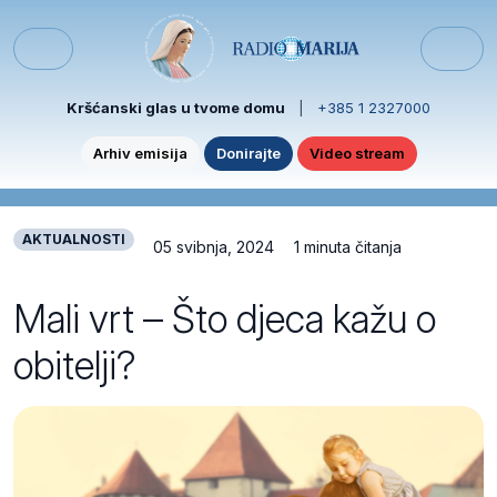
Skip to content
Skip to footer
Menu
Kršćanski glas u tvome domu
|
+385 1 2327000
Arhiv emisija
Donirajte
Video stream
AKTUALNOSTI
05 svibnja, 2024
1 minuta čitanja
Mali vrt – Što djeca kažu o
obitelji?