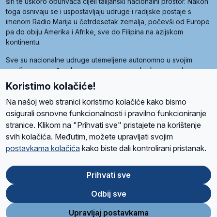
širi te uskoro obuhvaća cijeli talijanski nacionalni prostor. Nakon
toga osnivaju se i uspostavljaju udruge i radijske postaje s
imenom Radio Marija u četrdesetak zemalja, počevši od Europe
pa do obiju Amerika i Afrike, sve do Filipina na azijskom
kontinentu.
Sve su nacionalne udruge utemeljene autonomno u svojim
zemljama, a međusobna su povezane preko krovne udruge
pod nazivom Svjetska obitelj Radio Marije (World Family of
Koristimo kolačiće!
Radio Maria). Svjetsku obitelj utemeljilo je sedam članica, među
kojima je i hrvatska Udruga Radio Marija.
Na našoj web stranici koristimo kolačiće kako bismo
osigurali osnovne funkcionalnosti i pravilno funkcioniranje
stranice. Klikom na "Prihvati sve" pristajete na korištenje
svih kolačića. Međutim, možete upravljati svojim
O nama
Radio
Program
Volonteri
Prijatelji
Kontakt
Pravila privatnosti
postavkama kolačića
kako biste dali kontrolirani pristanak.
Kolačići
Uvjeti korištenja
Ova stranica je zaštićena Google reCAPTCHA sustavom
Prihvati sve
Odbij sve
App
Google
Store
Play
Upravljaj postavkama