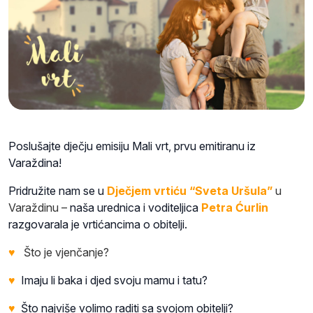
Poslušajte dječju emisiju Mali vrt, prvu emitiranu iz
Varaždina!
Pridružite nam se u
Dječjem vrtiću “Sveta Uršula”
u
Varaždinu –
naša urednica i voditeljica
Petra Ćurlin
razgovarala je vrtićancima o obitelji.
♥
Što je vjenčanje?
♥
Imaju li baka i djed svoju mamu i tatu?
♥
Što najviše volimo raditi sa svojom obitelji?