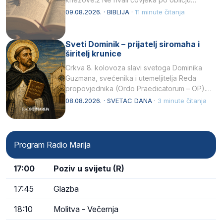
njegovui…
09.08.2026. · BIBLIJA ·
11 minute čitanja
Sveti Dominik – prijatelj siromaha i
širitelj krunice
Crkva 8. kolovoza slavi svetoga Dominika
Guzmana, svećenika i utemeljitelja Reda
propovjednika (Ordo Praedicatorum – OP).
Svojim životom, dubokom ljubavlju prema
08.08.2026. · SVETAC DANA ·
3 minute čitanja
Kristu…
Program Radio Marija
17:00
Poziv u svijetu (R)
17:45
Glazba
18:10
Molitva - Večernja