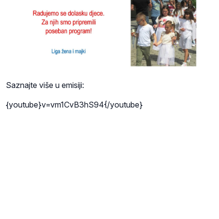
Saznajte više u emisiji:
{youtube}v=vm1CvB3hS94{/youtube}