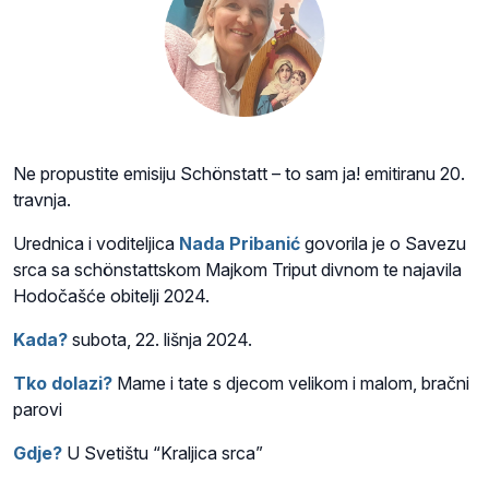
Ne propustite emisiju Schönstatt – to sam ja! emitiranu 20.
travnja.
Urednica i voditeljica
Nada Pribanić
govorila je o Savezu
srca sa schönstattskom Majkom Triput divnom te najavila
Hodočašće obitelji 2024.
Kada?
subota, 22. lišnja 2024.
Tko dolazi?
Mame i tate s djecom velikom i malom, bračni
parovi
Gdje?
U Svetištu “Kraljica srca”