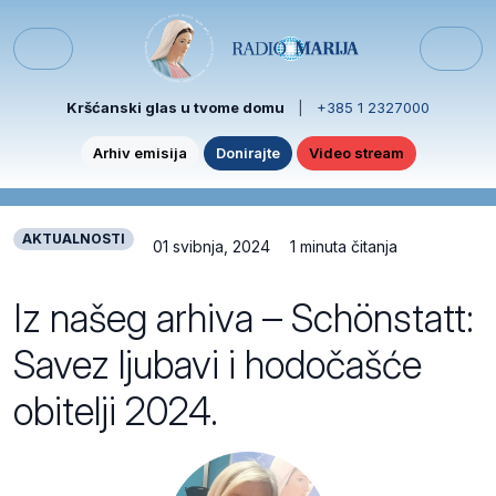
Skip to content
Skip to footer
Menu
Kršćanski glas u tvome domu
|
+385 1 2327000
Arhiv emisija
Donirajte
Video stream
AKTUALNOSTI
01 svibnja, 2024
1 minuta čitanja
Iz našeg arhiva – Schönstatt:
Savez ljubavi i hodočašće
obitelji 2024.