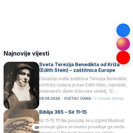
Najnovije vijesti
Sveta Terezija Benedikta od Križa
(Edith Stein) – zaštitnica Europe
Današnja sveta zaštitnica Terezija Benedikta
od Križa rođena je kao Edith Stein, najmlađe,
jedanaesto dijete židovske obitelji, 12.
listopada 1891, u Wrocławu…
09.08.2026. · SVETAC DANA ·
2 minute čitanja
Biblija 365 – Sir 11–15
Sir 11–15 111 Ne pouzdaj se u izgled Mudrost
uzvisuje glavu siromahui posađuje ga među
knezove.2 Ne hvali čovjeka po obličju