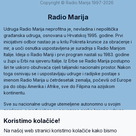
Copyright © Radio Marija 1997-2026
Radio Marija
Udruga Radio Marija neprofitna je, nevladina i nepolitička
građanska udruga, osnovana u Hrvatskoj 1995. godine. Prvi
inicijativni odbor nastao je u krilu Pokreta krunice za obraćenje i
mir, a uoči osnutka uspostavljena je suradnja s Radio Marijom
Italije. Ideja o Radio Mariji i prvi program nastali su 1983. godine
u župi u Erbi na sjeveru Italije. Iz Erbe se Radio Marija postupno
širi te uskoro obuhvaća cijeli talijanski nacionalni prostor. Nakon
toga osnivaju se i uspostavljaju udruge i radijske postaje s
imenom Radio Marija u četrdesetak zemalja, počevši od Europe
pa do obiju Amerika i Afrike, sve do Filipina na azijskom
kontinentu.
Sve su nacionalne udruge utemeljene autonomno u svojim
zemljama, a međusobna su povezane preko krovne udruge
pod nazivom Svjetska obitelj Radio Marije (World Family of
Koristimo kolačiće!
Radio Maria). Svjetsku obitelj utemeljilo je sedam članica, među
kojima je i hrvatska Udruga Radio Marija.
Na našoj web stranici koristimo kolačiće kako bismo