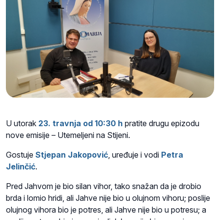
U utorak
23. travnja od 10:30 h
pratite drugu epizodu
nove emisije – Utemeljeni na Stijeni.
Gostuje
S
tjepan Jakopović
, uređuje i vodi
Petra
Jelinčić
.
Pred Jahvom je bio silan vihor, tako snažan da je drobio
brda i lomio hridi, ali Jahve nije bio u olujnom vihoru; poslije
olujnog vihora bio je potres, ali Jahve nije bio u potresu;
a