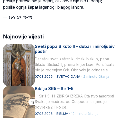
poslije potresa bio je oganj, ali Jahve nije bio u ognju;
poslije ognja šapat laganog i blagog lahora.
— 1 Kr 19, 11-13
Najnovije vijesti
Sveti papa Siksto II – dobar i miroljubiv
pastir
Današnji sveti zaštitnik, rimski biskup, papa
Siksto (Sixtus) II, prema knjizi Liber Pontificalis
bio je rođenjem Grk. Obnovio je odnose s
afričkim…
07.08.2026. · SVETAC DANA ·
2 minute čitanja
Biblija 365 – Sir 1-5
Sir 1-5 1 I. ZBIRKA IZREKA Otajstvo mudrosti
Svaka je mudrost od Gospoda i s njime je
dovijeka.2 Tko će…
07.08.2026. · BIBLIJA ·
10 minute čitanja