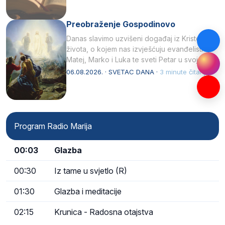
Preobraženje Gospodinovo
Danas slavimo uzvišeni događaj iz Kristova
života, o kojem nas izvješćuju evanđelisti
Matej, Marko i Luka te sveti Petar u svojoj
drugoj…
06.08.2026. · SVETAC DANA ·
3 minute čitanja
Program Radio Marija
00:03
Glazba
00:30
Iz tame u svjetlo (R)
01:30
Glazba i meditacije
02:15
Krunica - Radosna otajstva