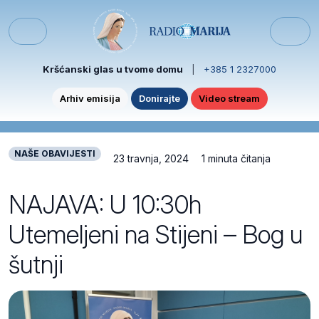
Skip to content
Skip to footer
Menu
Kršćanski glas u tvome domu
|
+385 1 2327000
Arhiv emisija
Donirajte
Video stream
NAŠE OBAVIJESTI
23 travnja, 2024
1 minuta čitanja
NAJAVA: U 10:30h
Utemeljeni na Stijeni – Bog u
šutnji