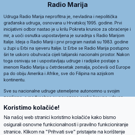
Radio Marija
Udruga Radio Marija neprofitna je, nevladina i nepolitička
građanska udruga, osnovana u Hrvatskoj 1995. godine. Prvi
inicijativni odbor nastao je u krilu Pokreta krunice za obraćenje i
mir, a uoči osnutka uspostavljena je suradnja s Radio Marijom
Italije. Ideja o Radio Mariji i prvi program nastali su 1983. godine
u župi u Erbi na sjeveru Italije. Iz Erbe se Radio Marija postupno
širi te uskoro obuhvaća cijeli talijanski nacionalni prostor. Nakon
toga osnivaju se i uspostavljaju udruge i radijske postaje s
imenom Radio Marija u četrdesetak zemalja, počevši od Europe
pa do obiju Amerika i Afrike, sve do Filipina na azijskom
kontinentu.
Sve su nacionalne udruge utemeljene autonomno u svojim
zemljama, a međusobna su povezane preko krovne udruge
pod nazivom Svjetska obitelj Radio Marije (World Family of
Koristimo kolačiće!
Radio Maria). Svjetsku obitelj utemeljilo je sedam članica, među
kojima je i hrvatska Udruga Radio Marija.
Na našoj web stranici koristimo kolačiće kako bismo
osigurali osnovne funkcionalnosti i pravilno funkcioniranje
stranice. Klikom na "Prihvati sve" pristajete na korištenje