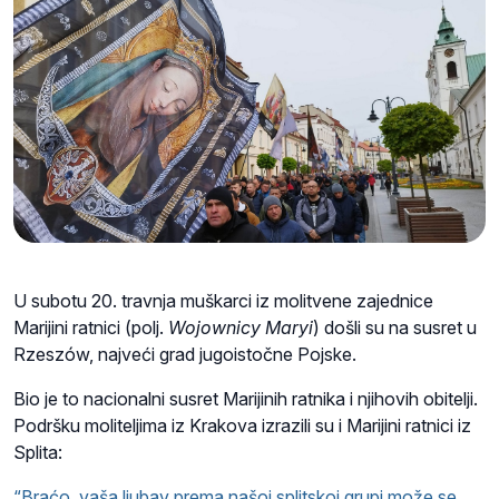
U subotu 20. travnja muškarci iz molitvene zajednice
Marijini ratnici (polj.
Wojownicy Maryi
) došli su na susret u
Rzeszów, najveći grad jugoistočne Pojske.
Bio je to nacionalni susret Marijinih ratnika i njihovih obitelji.
Podršku moliteljima iz Krakova izrazili su i Marijini ratnici iz
Splita:
“Braćo, vaša ljubav prema našoj splitskoj grupi može se