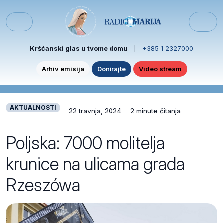
Skip to content
Skip to footer
Menu
Kršćanski glas u tvome domu
|
+385 1 2327000
Arhiv emisija
Donirajte
Video stream
AKTUALNOSTI
22 travnja, 2024
2 minute čitanja
Poljska: 7000 molitelja
krunice na ulicama grada
Rzeszówa