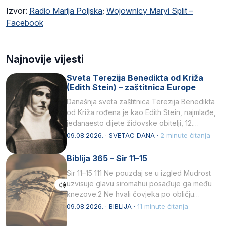
Izvor:
Radio Marija Poljska
;
Wojownicy Maryi Split –
Facebook
Najnovije vijesti
Sveta Terezija Benedikta od Križa
(Edith Stein) – zaštitnica Europe
Današnja sveta zaštitnica Terezija Benedikta
od Križa rođena je kao Edith Stein, najmlađe,
jedanaesto dijete židovske obitelji, 12.
listopada 1891, u Wrocławu…
09.08.2026. · SVETAC DANA ·
2 minute čitanja
Biblija 365 – Sir 11–15
Sir 11–15 111 Ne pouzdaj se u izgled Mudrost
uzvisuje glavu siromahui posađuje ga među
knezove.2 Ne hvali čovjeka po obličju
njegovui…
09.08.2026. · BIBLIJA ·
11 minute čitanja