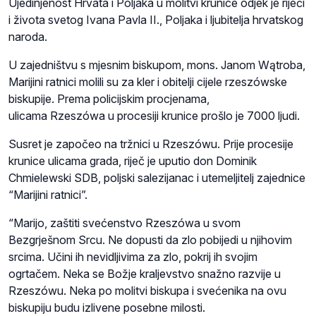
Ujedinjenost Hrvata i Poljaka u molitvi krunice odjek je riječi
i života svetog Ivana Pavla II., Poljaka i ljubitelja hrvatskog
naroda.
U zajedništvu s mjesnim biskupom, mons. Janom Wątroba,
Marijini ratnici molili su za kler i obitelji cijele rzeszówske
biskupije. Prema policijskim procjenama,
ulicama
Rzeszówa
u procesiji krunice prošlo je 7000 ljudi.
Susret je započeo na tržnici u Rzeszówu. Prije procesije
krunice ulicama grada, riječ je uputio don Dominik
Chmielewski SDB, poljski salezijanac i utemeljitelj zajednice
“Marijini ratnici”.
“Marijo, zaštiti svećenstvo Rzeszówa u svom
Bezgrješnom Srcu. Ne dopusti da zlo pobijedi u njihovim
srcima. Učini ih nevidljivima za zlo, pokrij ih svojim
ogrtačem. Neka se Božje kraljevstvo snažno razvije u
Rzeszówu. Neka po molitvi biskupa i svećenika na ovu
biskupiju budu izlivene posebne milosti.