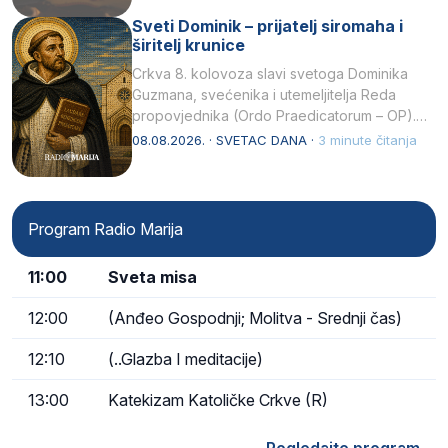
Sveti Dominik – prijatelj siromaha i
širitelj krunice
Crkva 8. kolovoza slavi svetoga Dominika
Guzmana, svećenika i utemeljitelja Reda
propovjednika (Ordo Praedicatorum – OP).
Svojim životom, dubokom ljubavlju prema
08.08.2026. · SVETAC DANA ·
3 minute čitanja
Kristu…
Program Radio Marija
11:00
Sveta misa
12:00
(Anđeo Gospodnji; Molitva - Srednji čas)
12:10
(..Glazba I meditacije)
13:00
Katekizam Katoličke Crkve (R)