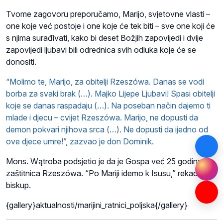
Tvome zagovoru preporučamo, Marijo, svjetovne vlasti –
one koje već postoje i one koje će tek biti – sve one koji će
s njima surađivati, kako bi deset Božjih zapovijedi i dvije
zapovijedi ljubavi bili odrednica svih odluka koje će se
donositi.
“Molimo te, Marijo, za obitelji Rzeszówa. Danas se vodi
borba za svaki brak (…). Majko Lijepe Ljubavi! Spasi obitelji
koje se danas raspadaju (…). Na poseban način dajemo ti
mlade i djecu – cvijet Rzeszówa. Marijo, ne dopusti da
demon pokvari njihova srca (…). Ne dopusti da ijedno od
ove djece umre!”, zazvao je don Dominik.
Mons.
Wątroba p
odsjetio je da je Gospa već 25 godina
zaštitnica Rzeszówa. “Po Mariji idemo k Isusu,” rekao je
biskup.
{gallery}aktualnosti/marijini_ratnici_poljska{/gallery}