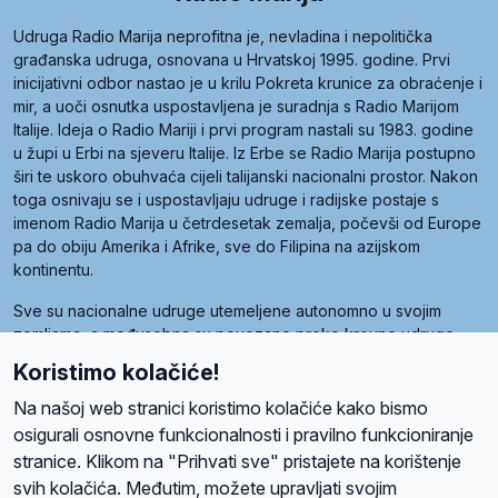
Udruga Radio Marija neprofitna je, nevladina i nepolitička
građanska udruga, osnovana u Hrvatskoj 1995. godine. Prvi
inicijativni odbor nastao je u krilu Pokreta krunice za obraćenje i
mir, a uoči osnutka uspostavljena je suradnja s Radio Marijom
Italije. Ideja o Radio Mariji i prvi program nastali su 1983. godine
u župi u Erbi na sjeveru Italije. Iz Erbe se Radio Marija postupno
širi te uskoro obuhvaća cijeli talijanski nacionalni prostor. Nakon
toga osnivaju se i uspostavljaju udruge i radijske postaje s
imenom Radio Marija u četrdesetak zemalja, počevši od Europe
pa do obiju Amerika i Afrike, sve do Filipina na azijskom
kontinentu.
Sve su nacionalne udruge utemeljene autonomno u svojim
zemljama, a međusobna su povezane preko krovne udruge
pod nazivom Svjetska obitelj Radio Marije (World Family of
Koristimo kolačiće!
Radio Maria). Svjetsku obitelj utemeljilo je sedam članica, među
kojima je i hrvatska Udruga Radio Marija.
Na našoj web stranici koristimo kolačiće kako bismo
osigurali osnovne funkcionalnosti i pravilno funkcioniranje
stranice. Klikom na "Prihvati sve" pristajete na korištenje
svih kolačića. Međutim, možete upravljati svojim