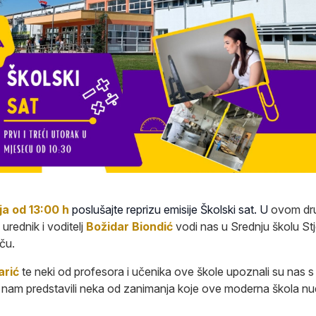
ja od 13:00 h
poslušajte reprizu emisije Školski sat. U
ovom dr
urednik i voditelj
Božidar Biondić
vodi nas u Srednju školu St
ču.
rić
te neki od profesora i učenika ove škole upoznali su nas 
te nam predstavili neka od zanimanja koje ove moderna škola nud