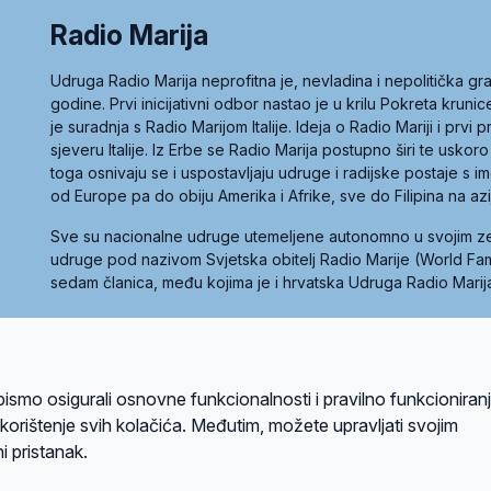
Radio Marija
Udruga Radio Marija neprofitna je, nevladina i nepolitička 
godine. Prvi inicijativni odbor nastao je u krilu Pokreta kruni
je suradnja s Radio Marijom Italije. Ideja o Radio Mariji i prvi
sjeveru Italije. Iz Erbe se Radio Marija postupno širi te uskoro
toga osnivaju se i uspostavljaju udruge i radijske postaje s
od Europe pa do obiju Amerika i Afrike, sve do Filipina na az
Sve su nacionalne udruge utemeljene autonomno u svojim 
udruge pod nazivom Svjetska obitelj Radio Marije (World Famil
sedam članica, među kojima je i hrvatska Udruga Radio Marij
la privatnosti
Kolačići
Uvjeti korištenja
bismo osigurali osnovne funkcionalnosti i pravilno funkcioniran
A sustavom
a korištenje svih kolačića. Međutim, možete upravljati svojim
i pristanak.