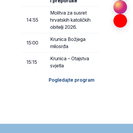
i preporuke
Molitva za susret
14:55
hrvatskih katoličkih
obitelji 2026.
Krunica Božjega
15:00
milosrđa
Krunica – Otajstva
15:15
svjetla
Pogledajte program