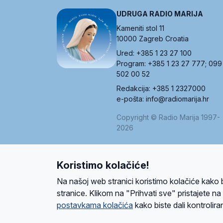
UDRUGA RADIO MARIJA
Kameniti stol 11
10000 Zagreb Croatia
Ured: +385 1 23 27 100
Program: +385 1 23 27 777; 099
502 00 52
Redakcija: +385 1 2327000
e-pošta: info@radiomarija.hr
Copyright © Radio Marija 1997-
2026
Koristimo kolačiće!
O nama
Radio
Program
Volonteri
Prijatelji
Kontakt
Pravi
Na našoj web stranici koristimo kolačiće kako 
Ova stranica je zaštićena Google reCAPTCH
stranice. Klikom na "Prihvati sve" pristajete n
postavkama kolačića
kako biste dali kontroliran
Design and development
SIK
&
C-Tel