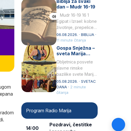
Biblija za svaki
Petar u svojoj
dan – Mudr 16-19
drugoj…
Mudr 16-19 16 1
Egipat i Izrael: kobne
životinje, prepelice
Zato bijahu
06.08.2026. · BIBLIJA ·
primjereno kažnjeni
11 minute čitanja
sličnim životinjamai
Gospa Snježna –
mučeni mnoštvom
sveta Marija
kukaca.2 A narod…
Velika, zaštitnica
Obljetnica posvete
rimske bazilike
slavne rimske
bazilike svete Marije
Velike (Santa Maria
05.08.2026. · SVETAC
ugom
Maggiore) u narodu
DANA ·
2 minute
se slavi kao Gospa
čitanja
jepana
Snježna. Ovaj naziv,
Sancta Maria…
Program Radio Marija
s radom
i.
Pozdravi, čestitke
14:00