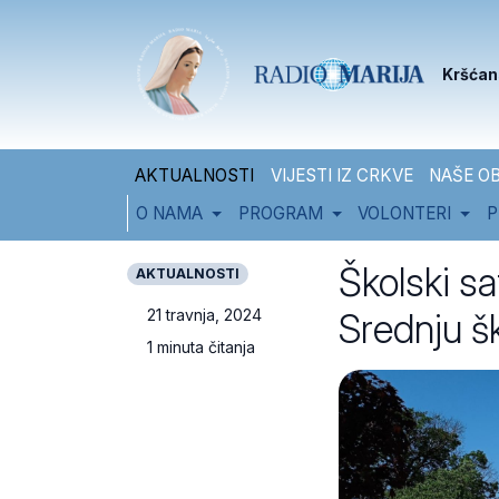
Skip to content
Skip to footer
Kršćan
AKTUALNOSTI
VIJESTI IZ CRKVE
NAŠE OB
O NAMA
PROGRAM
VOLONTERI
P
Školski s
AKTUALNOSTI
Srednju š
21 travnja, 2024
1 minuta čitanja