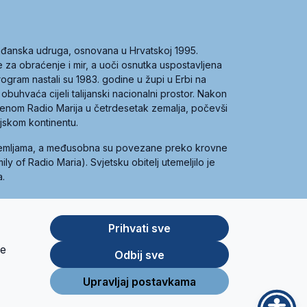
građanska udruga, osnovana u Hrvatskoj 1995.
ce za obraćenje i mir, a uoči osnutka uspostavljena
 program nastali su 1983. godine u župi u Erbi na
 obuhvaća cijeli talijanski nacionalni prostor. Nakon
 imenom Radio Marija u četrdesetak zemalja, počevši
ijskom kontinentu.
zemljama, a međusobna su povezane preko krovne
y of Radio Maria). Svjetsku obitelj utemeljilo je
a.
Prihvati sve
je
App
Google
Odbij sve
Store
Play
Upravljaj postavkama