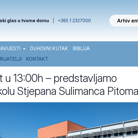
Arhiv em
ski glas u tvome domu
|
+385 1 2327000
AVIJESTI
DUHOVNI KUTAK
BIBLIJA
RIJATELJI
KONTAKT
at u 13:00h – predstavljamo
kolu Stjepana Sulimanca Pitom