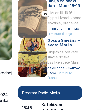
Biblija za svaki
Petar u svojoj
dan – Mudr 16-19
drugoj…
Mudr 16-19 16 1
Egipat i Izrael: kobne
životinje, prepelice
Zato bijahu
06.08.2026. · BIBLIJA ·
primjereno kažnjeni
11 minute čitanja
sličnim životinjamai
Gospa Snježna –
mučeni mnoštvom
sveta Marija
kukaca.2 A narod…
Velika, zaštitnica
Obljetnica posvete
rimske bazilike
slavne rimske
bazilike svete Marije
Velike (Santa Maria
05.08.2026. · SVETAC
arodnoj
Maggiore) u narodu
DANA ·
2 minute
se slavi kao Gospa
čitanja
Snježna. Ovaj naziv,
Sancta Maria…
Program Radio Marija
 2024.
onika,
Katekizam
5
15:45