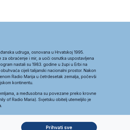
građanska udruga, osnovana u Hrvatskoj 1995.
ce za obraćenje i mir, a uoči osnutka uspostavljena
 program nastali su 1983. godine u župi u Erbi na
 obuhvaća cijeli talijanski nacionalni prostor. Nakon
 imenom Radio Marija u četrdesetak zemalja, počevši
ijskom kontinentu.
zemljama, a međusobna su povezane preko krovne
y of Radio Maria). Svjetsku obitelj utemeljilo je
a.
Prihvati sve