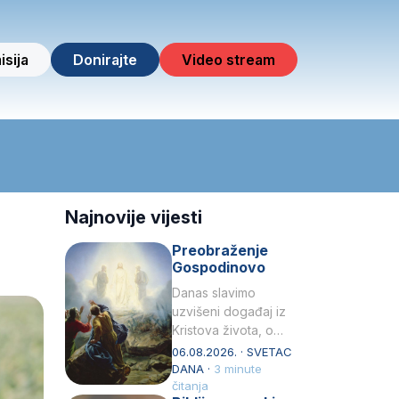
isija
Donirajte
Video stream
Najnovije vijesti
Preobraženje
Gospodinovo
Danas slavimo
uzvišeni događaj iz
Kristova života, o
kojem nas izvješćuju
06.08.2026. · SVETAC
evanđelisti Matej,
DANA ·
3 minute
Marko i Luka te sveti
čitanja