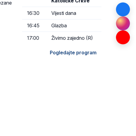
Katoličke Crkve
vezane
16:30
Vijesti dana
16:45
Glazba
17:00
Živimo zajedno (R)
Pogledajte program