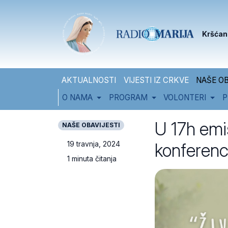
Skip to content
Skip to footer
Kršćan
AKTUALNOSTI
VIJESTI IZ CRKVE
NAŠE OB
O NAMA
PROGRAM
VOLONTERI
P
U 17h emi
NAŠE OBAVIJESTI
konferencij
19 travnja, 2024
1 minuta čitanja