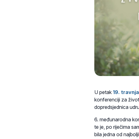
U petak
19. travnja
konferenciji za život
dopredsjednica udru
6. međunarodna kon
te je, po riječima s
bila jedna od najbolj