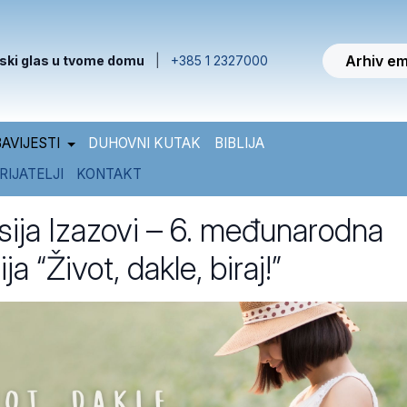
Arhiv em
ski glas u tvome domu
|
+385 1 2327000
AVIJESTI
DUHOVNI KUTAK
BIBLIJA
RIJATELJI
KONTAKT
sija Izazovi – 6. međunarodna
a “Život, dakle, biraj!”