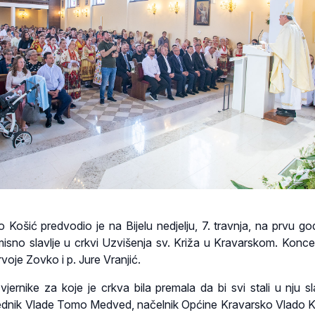
 Košić predvodio je na Bijelu nedjelju, 7. travnja, na prvu god
sno slavlje u crkvi Uzvišenja sv. Križa u Kravarskom. Koncele
oje Zovko i p. Jure Vranjić.
ernike za koje je crkva bila premala da bi svi stali u nju sla
jednik Vlade Tomo Medved, načelnik Općine Kravarsko Vlado K