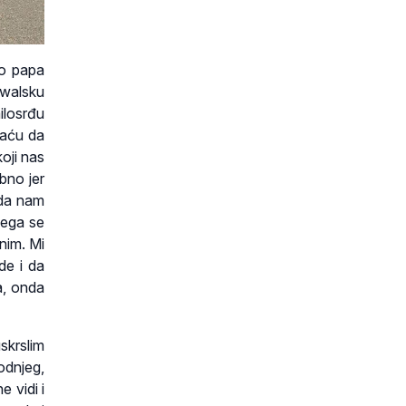
io papa
owalsku
ilosrđu
daću da
koji nas
bno jer
 da nam
čega se
nim. Mi
de i da
a, onda
skrslim
odnjeg,
 vidi i