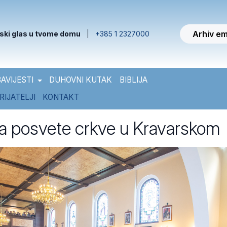
Arhiv em
ski glas u tvome domu
|
+385 1 2327000
AVIJESTI
DUHOVNI KUTAK
BIBLIJA
RIJATELJI
KONTAKT
a posvete crkve u Kravarskom