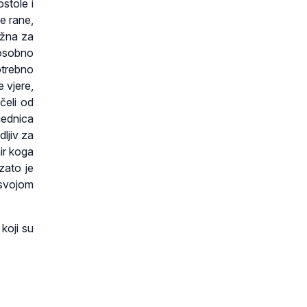
stole i
e rane,
ažna za
o osobno
otrebno
e vjere,
čeli od
jednica
dljiv za
mir koga
zato je
 svojom
koji su