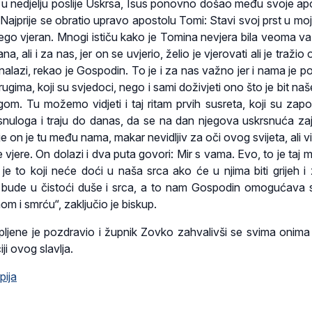
je u nedjelju poslije Uskrsa, Isus ponovno došao među svoje apo
Najprije se obratio upravo apostolu Tomi: Stavi svoj prst u moj
nego vjeran. Mnogi ističu kako je Tomina nevjera bila veoma v
a, ali i za nas, jer on se uvjerio, želio je vjerovati ali je traži
 nalazi, rekao je Gospodin. To je i za nas važno jer i nama je p
ugima, koji su svjedoci, nego i sami doživjeti ono što je bit naš
gom. Tu možemo vidjeti i taj ritam prvih susreta, koji su zapo
snuloga i traju do danas, da se na dan njegova uskrsnuća za
je on je tu među nama, makar nevidljiv za oči ovog svijeta, ali vi
 vjere. On dolazi i dva puta govori: Mir s vama. Evo, to je taj 
 je to koji neće doći u naša srca ako će u njima biti grijeh i 
r bude u čistoći duše i srca, a to nam Gospodin omogućava
m i smrću“, zaključio je biskup.
upljene je pozdravio i župnik Zovko zahvalivši se svima onima 
ji ovog slavlja.
pija