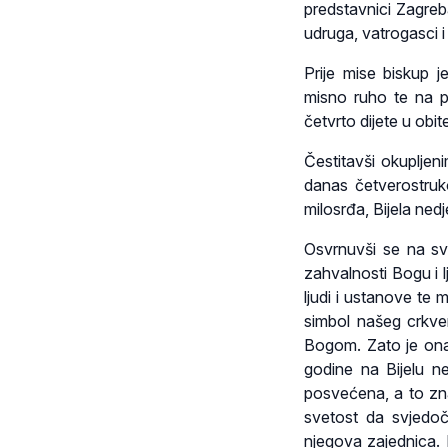
predstavnici Zagreb
udruga, vatrogasci i
Prije mise biskup 
misno ruho te na po
četvrto dijete u obit
Čestitavši okuplje
danas četverostruko
milosrđa, Bijela nedje
Osvrnuvši se na sv
zahvalnosti Bogu i 
ljudi i ustanove te
simbol našeg crkve
Bogom. Zato je ona 
godine na Bijelu ne
posvećena, a to zn
svetost da svjedo
njegova zajednica. 