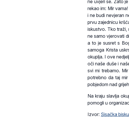
ne uvjeri se. Zato 
rekao im: Mir vama! 
i ne budi nevjeran 
prvu zajednicu kršćan
iskustvo. Tko traži,
ne samo vjerovati dr
a to je susret s Bo
samoga Krista uskr
okuplja. I ove nedjel
oči naše duše i naše
svi mi trebamo. Mir
potrebno da taj mi
pobjedom nad grijeho
Na kraju slavlja ok
pomogli u organizaci
Izvor:
Sisačka bisku