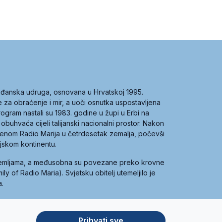
građanska udruga, osnovana u Hrvatskoj 1995.
ce za obraćenje i mir, a uoči osnutka uspostavljena
 program nastali su 1983. godine u župi u Erbi na
 obuhvaća cijeli talijanski nacionalni prostor. Nakon
 imenom Radio Marija u četrdesetak zemalja, počevši
ijskom kontinentu.
zemljama, a međusobna su povezane preko krovne
y of Radio Maria). Svjetsku obitelj utemeljilo je
a.
Prihvati sve