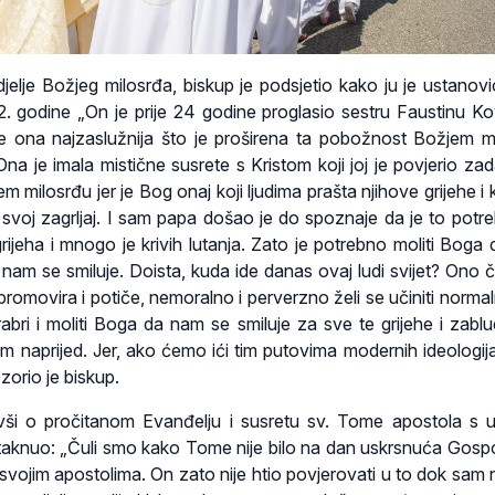
jelje Božjeg milosrđa, biskup je podsjetio kako ju je ustanov
. godine „On je prije 24 godine proglasio sestru Faustinu K
e ona najzaslužnija što je proširena ta pobožnost Božjem m
Ona je imala mistične susrete s Kristom koji joj je povjerio za
m milosrđu jer je Bog onaj koji ljudima prašta njihove grijehe i 
svoj zagrljaj. I sam papa došao je do spoznaje da je to potre
rijeha i mnogo je krivih lutanja. Zato je potrebno moliti Boga
 nam se smiluje. Doista, kuda ide danas ovaj ludi svijet? Ono 
promovira i potiče, nemoralno i perverzno želi se učiniti normal
abri i moliti Boga da nam se smiluje za sve te grijehe i zablu
 naprijed. Jer, ako ćemo ići tim putovima modernih ideologij
orio je biskup.
vši o pročitanom Evanđelju i susretu sv. Tome apostola s u
staknuo: „Čuli smo kako Tome nije bilo na dan uskrsnuća Gosp
vojim apostolima. On zato nije htio povjerovati u to dok sam ne