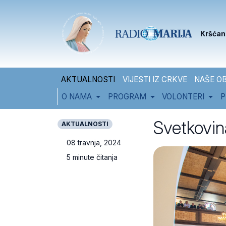
Skip to content
Skip to footer
Kršćan
AKTUALNOSTI
VIJESTI IZ CRKVE
NAŠE OB
O NAMA
PROGRAM
VOLONTERI
P
Svetkovin
AKTUALNOSTI
08 travnja, 2024
5 minute čitanja