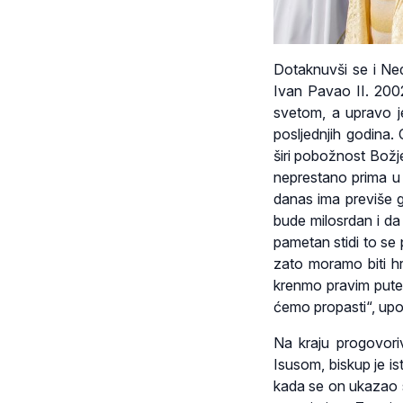
Dotaknuvši se i Ned
Ivan Pavao II. 2002
svetom, a upravo j
posljednjih godina. 
širi pobožnost Božje
neprestano prima u 
danas ima previše g
bude milosrdan i da
pametan stidi to se 
zato moramo biti hr
krenmo pravim putem
ćemo propasti“, upoz
Na kraju progovori
Isusom, biskup je i
kada se on ukazao s