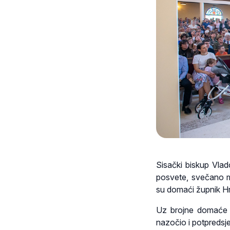
Sisački biskup Vlado
posvete, svečano mi
su domaći župnik Hrv
Uz brojne domaće vj
nazočio i potpreds