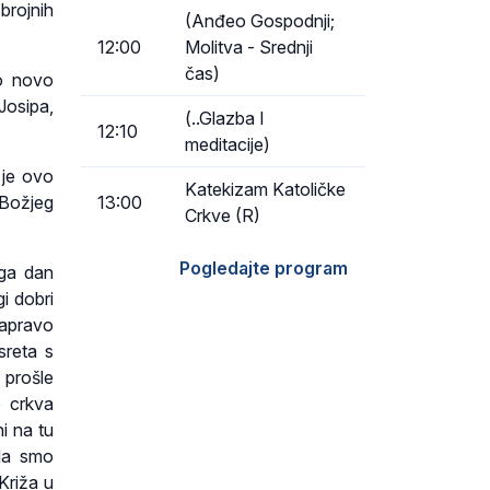
brojnih
(Anđeo Gospodnji;
12:00
Molitva - Srednji
čas)
io novo
Josipa,
(..Glazba I
12:10
meditacije)
 je ovo
Katekizam Katoličke
13:00
 Božjeg
Crkve (R)
Pogledajte program
ega dan
i dobri
zapravo
sreta s
 prošle
e crkva
i na tu
da smo
Križa u