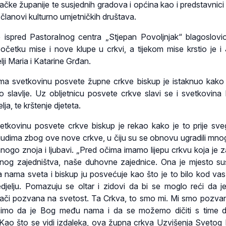
ačke županije te susjednih gradova i općina kao i predstavnici 
 članovi kulturno umjetničkih društava.
je ispred Pastoralnog centra „Stjepan Povoljnjak“ blagoslov
četku mise i nove klupe u crkvi, a tijekom mise krstio je i 
elji Maria i Katarine Grđan.
nima svetkovinu posvete župne crkve biskup je istaknuo kako
 slavlje. Uz obljetnicu posvete crkve slavi se i svetkovina
lja, te krštenje djeteta.
etkovinu posvete crkve biskup je rekao kako je to prije sv
ljudima zbog ove nove crkve, u čiju su se obnovu ugradili mnog
 mnogo znoja i ljubavi. „Pred očima imamo lijepu crkvu koja je 
nog zajedništva, naše duhovne zajednice. Ona je mjesto su
nama sveta i biskup ju posvećuje kao što je to bilo kod vas
djelju. Pomazuju se oltar i zidovi da bi se moglo reći da j
ači pozvana na svetost. Ta Crkva, to smo mi. Mi smo pozvan
čimo da je Bog među nama i da se možemo dičiti s time 
Kao što se vidi izdaleka, ova župna crkva Uzvišenja Svetog 