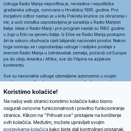
Udruga Radio Marija neprofitna je, nevladina i nepolitička
građanska udruga, osnovana u Hrvatskoj 1995. godine. Prvi
inicijativni odbor nastao je u krilu Pokreta krunice za obraćenje i
mir, a uoči osnutka uspostavljena je suradnja s Radio Marijom
Italije. Ideja o Radio Mariji i prvi program nastali su 1983. godine
u župi u Erbi na sjeveru Italije. Iz Erbe se Radio Marija postupno
širi te uskoro obuhvaća cijeli talijanski nacionalni prostor. Nakon
toga osnivaju se i uspostavljaju udruge i radijske postaje s
imenom Radio Marija u četrdesetak zemalja, počevši od Europe
pa do obiju Amerika i Afrike, sve do Filipina na azijskom
kontinentu.
Sve su nacionalne udruge utemeljene autonomno u svojim
zemljama, a međusobna su povezane preko krovne udruge
pod nazivom Svjetska obitelj Radio Marije (World Family of
Koristimo kolačiće!
Radio Maria). Svjetsku obitelj utemeljilo je sedam članica, među
kojima je i hrvatska Udruga Radio Marija.
Na našoj web stranici koristimo kolačiće kako bismo
osigurali osnovne funkcionalnosti i pravilno funkcioniranje
stranice. Klikom na "Prihvati sve" pristajete na korištenje
svih kolačića. Međutim, možete upravljati svojim
O nama
Radio
Program
Volonteri
Prijatelji
Kontakt
Pravila privatnosti
postavkama kolačića
kako biste dali kontrolirani pristanak.