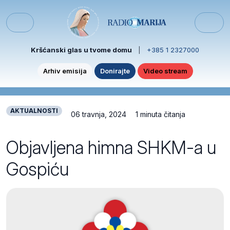
Skip to content
Skip to footer
Menu
Kršćanski glas u tvome domu
|
+385 1 2327000
Arhiv emisija
Donirajte
Video stream
AKTUALNOSTI
06 travnja, 2024
1 minuta čitanja
Objavljena himna SHKM-a u
Gospiću