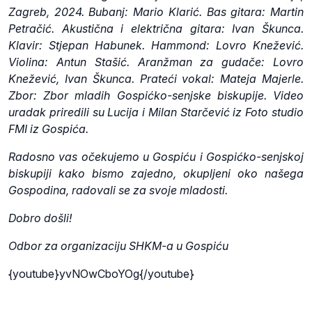
Zagreb, 2024. Bubanj: Mario Klarić. Bas gitara: Martin
Petračić. Akustična i električna gitara: Ivan Škunca.
Klavir: Stjepan Habunek. Hammond: Lovro Knežević.
Violina: Antun Stašić. Aranžman za gudače: Lovro
Knežević, Ivan Škunca. Prateći vokal: Mateja Majerle.
Zbor: Zbor mladih Gospićko-senjske biskupije. Video
uradak priredili su Lucija i Milan Starčević iz Foto studio
FMI iz Gospića.
Radosno vas očekujemo u Gospiću i Gospićko-senjskoj
biskupiji kako bismo zajedno, okupljeni oko našega
Gospodina, radovali se za svoje mladosti.
Dobro došli!
Odbor za organizaciju SHKM-a u Gospiću
{youtube}yvNOwCboYOg{/youtube}