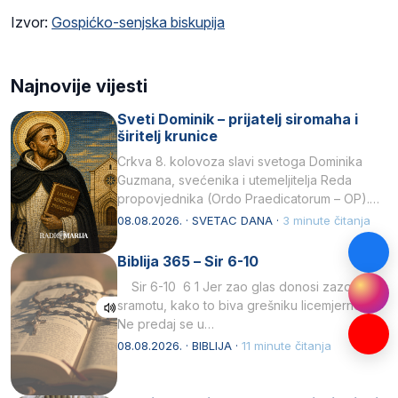
Izvor:
Gospićko-senjska biskupija
Najnovije vijesti
Sveti Dominik – prijatelj siromaha i
širitelj krunice
Crkva 8. kolovoza slavi svetoga Dominika
Guzmana, svećenika i utemeljitelja Reda
propovjednika (Ordo Praedicatorum – OP).
Svojim životom, dubokom ljubavlju prema
08.08.2026. · SVETAC DANA ·
3 minute čitanja
Kristu…
Biblija 365 – Sir 6-10
Sir 6-10 6 1 Jer zao glas donosi zazor i
sramotu, kako to biva grešniku licemjernom.2
Ne predaj se u…
08.08.2026. · BIBLIJA ·
11 minute čitanja