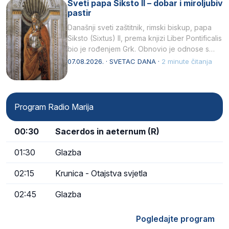
Sveti papa Siksto II – dobar i miroljubiv
pastir
Današnji sveti zaštitnik, rimski biskup, papa
Siksto (Sixtus) II, prema knjizi Liber Pontificalis
bio je rođenjem Grk. Obnovio je odnose s
afričkim…
07.08.2026. · SVETAC DANA ·
2 minute čitanja
Program Radio Marija
00:30
Sacerdos in aeternum (R)
01:30
Glazba
02:15
Krunica - Otajstva svjetla
02:45
Glazba
Pogledajte program