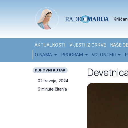
Skip to content
Skip to footer
Kršćan
AKTUALNOSTI
VIJESTI IZ CRKVE
NAŠE OB
O NAMA
PROGRAM
VOLONTERI
P
Devetnica
DUHOVNI KUTAK
02 travnja, 2024
6 minute čitanja