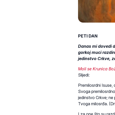
PETI DAN
Danas mi dovedi du
gorkoj muci razdira
jedinstvo Crkve, z
Moli se Krunica Bo
Slijedi:
Premilosrdni Isuse, 
Svoga premilosrdnog 
jedinstvo Crkve; ne 
Tvoga milosrđa. (D
I za one što su razd