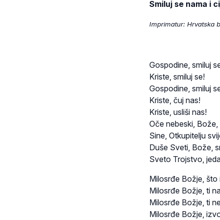
Smiluj se nama i c
Imprimatur: Hrvatska b
Gospodine, smiluj se
Kriste, smiluj se!
Gospodine, smiluj se
Kriste, čuj nas!
Kriste, usliši nas!
Oče nebeski, Bože, 
Sine, Otkupitelju svi
Duše Sveti, Bože, s
Sveto Trojstvo, jed
Milosrđe Božje, što 
Milosrđe Božje, ti n
Milosrđe Božje, ti ne
Milosrđe Božje, izvo