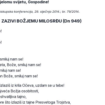
ijelomu svijetu, Gospodine!
iskupska konferencija, 29. siječnja 2014.; br. 79/2014.
ZAZIVI BOŽJEMU MILOSRĐU (Dn 949)
!
!
smiluj nam se!
jeta, Bože, smiluj nam se!
miluj nam se!
an Bože, smiluj nam se!
izlaziš iz krila Očeva, uzdam se u tebe!
ajveća Božja osobitosti,
shvatljiva tajno,
re što izlaziš iz tajne Presvetoga Trojstva,