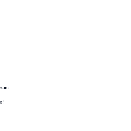
i nam
e!