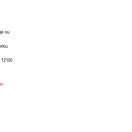
je su
orku
 1219)
nu