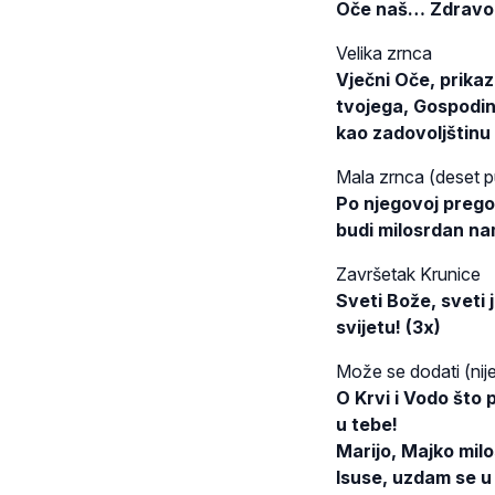
Oče naš… Zdravo
Velika zrnca
Vječni Oče, prikaz
tvojega, Gospodin
kao zadovoljštinu 
Mala zrnca (deset p
Po njegovoj prego
budi milosrdan nam
Završetak Krunice
Sveti Bože, sveti 
svijetu! (3x)
Može se dodati (nije 
O Krvi i Vodo što
u tebe!
Marijo, Majko milo
Isuse, uzdam se u 