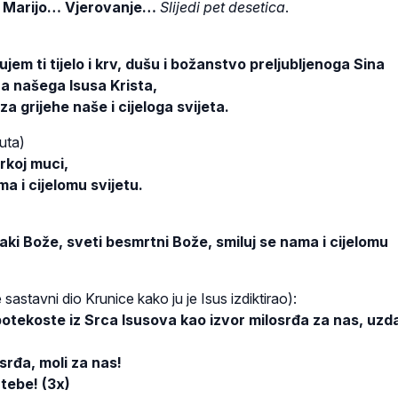
 Marijo… Vjerovanje…
Slijedi pet desetica
.
ujem ti tijelo i krv, dušu i božanstvo preljubljenoga Sina
a našega Isusa Krista,
za grijehe naše i cijeloga svijeta.
uta)
rkoj muci,
a i cijelomu svijetu.
jaki Bože, sveti besmrtni Bože, smiluj se nama i cijelomu
sastavni dio Krunice kako ju je Isus izdiktirao):
 potekoste iz Srca Isusova kao izvor milosrđa za nas, uz
srđa, moli za nas!
tebe! (3x)