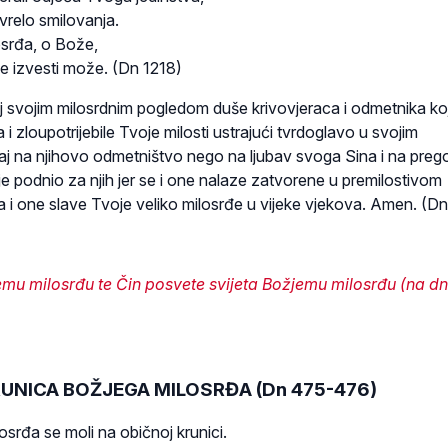
vrelo smilovanja.
srđa, o Bože,
de izvesti može. (Dn 1218)
j svojim milosrdnim pogledom duše krivovjeraca i odmetnika ko
 i zloupotrijebile Tvoje milosti ustrajući tvrdoglavo u svojim
j na njihovo odmetništvo nego na ljubav svoga Sina i na preg
e podnio za njih jer se i one nalaze zatvorene u premilostivom
a i one slave Tvoje veliko milosrđe u vijeke vjekova. Amen. (Dn
jemu milosrđu te Čin posvete svijeta Božjemu milosrđu
(na d
UNICA BOŽJEGA MILOSRĐA (Dn 475-476)
srđa se moli na običnoj krunici.