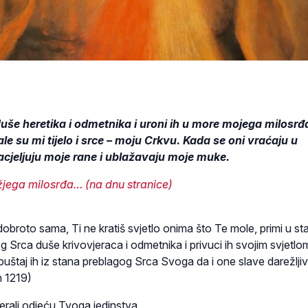
še heretika i odmetnika i uroni ih u more mojega milosrđ
le su mi tijelo i srce – moju Crkvu. Kada se oni vraćaju u
acjeljuju moje rane i ublažavaju moje muke.
žjega milosrđa… (na dnu stranice)
dobroto sama, Ti ne kratiš svjetlo onima što Te mole, primi u st
Srca duše krivovjeraca i odmetnika i privuci ih svojim svjetlo
puštaj ih iz stana preblagog Srca Svoga da i one slave darežlji
n 1219)
erali odjeću Tvoga jedinstva,