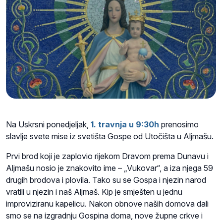
Na Uskrsni ponedjeljak,
1
.
travnja
u
9:30h
prenosimo
slavlje svete mise iz svetišta Gospe od Utočišta u Aljmašu.
Prvi brod koji je zaplovio rijekom Dravom prema Dunavu i
Aljmašu nosio je znakovito ime – „Vukovar“, a iza njega 59
drugih brodova i plovila. Tako su se Gospa i njezin narod
vratili u njezin i naš Aljmaš. Kip je smješten u jednu
improviziranu kapelicu. Nakon obnove naših domova dali
smo se na izgradnju Gospina doma, nove župne crkve i