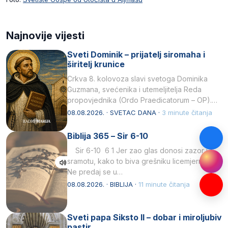
Najnovije vijesti
Sveti Dominik – prijatelj siromaha i
širitelj krunice
Crkva 8. kolovoza slavi svetoga Dominika
Guzmana, svećenika i utemeljitelja Reda
propovjednika (Ordo Praedicatorum – OP).
Svojim životom, dubokom ljubavlju prema
08.08.2026. · SVETAC DANA ·
3 minute čitanja
Kristu…
Biblija 365 – Sir 6-10
Sir 6-10 6 1 Jer zao glas donosi zazor i
sramotu, kako to biva grešniku licemjernom.2
Ne predaj se u…
08.08.2026. · BIBLIJA ·
11 minute čitanja
Sveti papa Siksto II – dobar i miroljubiv
pastir