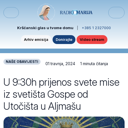
Skip to content
Skip to footer
Menu
Kršćanski glas u tvome domu
|
+385 1 2327000
Arhiv emisija
Donirajte
Video stream
NAŠE OBAVIJESTI
01 travnja, 2024
1 minuta čitanja
U 9:30h prijenos svete mise
iz svetišta Gospe od
Utočišta u Aljmašu