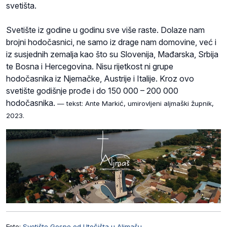
svetišta.
Svetište iz godine u godinu sve više raste. Dolaze nam
brojni hodočasnici, ne samo iz drage nam domovine, već i
iz susjednih zemalja kao što su Slovenija, Mađarska, Srbija
te Bosna i Hercegovina. Nisu rijetkost ni grupe
hodočasnika iz Njemačke, Austrije i Italije. Kroz ovo
svetište godišnje prođe i do 150 000 – 200 000
hodočasnika.
— tekst: Ante Markić, umirovljeni aljmaški župnik,
2023.
Foto:
Svetište Gospe od Utočišta u Aljmašu