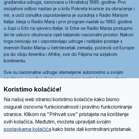
građanska udruga, osnovana u Hrvatskoj 1995. godine. Prvi
inicijativni odbor nastao je u krilu Pokreta krunice za obraćenje i
mir, a uoči osnutka uspostavljena je suradnja s Radio Marijom
Italije. Ideja o Radio Mariji i prvi program nastali su 1983. godine
u župi u Erbi na sjeveru Italije. Iz Erbe se Radio Marija postupno
širi te uskoro obuhvaća cijeli talijanski nacionalni prostor. Nakon
toga osnivaju se i uspostavljaju udruge i radijske postaje s
imenom Radio Marija u četrdesetak zemalja, počevši od Europe
pa do obiju Amerika i Afrike, sve do Filipina na azijskom
kontinentu.
Sve su nacionalne udruge utemeljene autonomno u svojim
zemljama, a međusobna su povezane preko krovne udruge
pod nazivom Svjetska obitelj Radio Marije (World Family of
Koristimo kolačiće!
Radio Maria). Svjetsku obitelj utemeljilo je sedam članica, među
kojima je i hrvatska Udruga Radio Marija.
Na našoj web stranici koristimo kolačiće kako bismo
osigurali osnovne funkcionalnosti i pravilno funkcioniranje
stranice. Klikom na "Prihvati sve" pristajete na korištenje
svih kolačića. Međutim, možete upravljati svojim
O nama
Radio
Program
Volonteri
Prijatelji
Kontakt
Pravila privatnosti
postavkama kolačića
kako biste dali kontrolirani pristanak.
Kolačići
Uvjeti korištenja