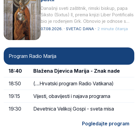
Današnji sveti zaštitnik, rimski biskup, papa
Siksto (Sixtus) II, prema knjizi Liber Pontificalis
bio je rođenjem Grk. Obnovio je odnose s
afričkim…
07.08.2026. · SVETAC DANA ·
2 minute čitanja
Program Radio Marija
18:40
Blažena Djevica Marija - Znak nade
18:50
(…Hrvatski program Radio Vatikana)
19:15
Vijesti, obavijesti i najava programa
19:30
Devetnica Velikoj Gospi - sveta misa
Pogledajte program