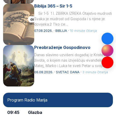
Biblija 365 – Sir 1-5
Sir 1-5 1 I. ZBIRKA IZREKA Otajstvo mudrosti
Svaka je mudrost od Gospoda i s njime je
dovijeka.2 Tko će…
07.08.2026. · BIBLIJA ·
10 minute čitanja
Preobraženje Gospodinovo
Danas slavimo uzvišeni događaj iz Kristova
života, o kojem nas izvješćuju evanđelisti
Matej, Marko i Luka te sveti Petar u svojoj
drugoj…
06.08.2026. · SVETAC DANA ·
3 minute čitanja
Program Radio Marija
09:45
Glazba