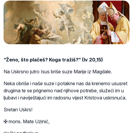
“Ženo, što plačeš? Koga tražiš?” (Iv 20,15)
Na Uskrsno jutro Isus briše suze Marije iz Magdale.
Neka obriše i naše suze i potakne nas da krenemo ususret
drugima te se prignemo nad njihove potrebe, služeći im u
ljubavi i naviještajući im radosnu vijest Kristova uskrsnuća.
Sretan Uskrs!
✠ mons.
Mate Uzinić
,