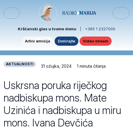
Skip to content
Skip to footer
Menu
Kršćanski glas u tvome domu
|
+385 1 2327000
Arhiv emisija
Donirajte
Video stream
AKTUALNOSTI
31 ožujka, 2024
1 minuta čitanja
Uskrsna poruka riječkog
nadbiskupa mons. Mate
Uzinića i nadbiskupa u miru
mons. Ivana Devčića