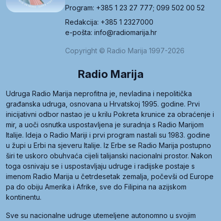
Program: +385 1 23 27 777; 099 502 00 52
Redakcija: +385 1 2327000
e-pošta: info@radiomarija.hr
Copyright © Radio Marija 1997-2026
Radio Marija
Udruga Radio Marija neprofitna je, nevladina i nepolitička
građanska udruga, osnovana u Hrvatskoj 1995. godine. Prvi
inicijativni odbor nastao je u krilu Pokreta krunice za obraćenje i
mir, a uoči osnutka uspostavljena je suradnja s Radio Marijom
Italije. Ideja o Radio Mariji i prvi program nastali su 1983. godine
u župi u Erbi na sjeveru Italije. Iz Erbe se Radio Marija postupno
širi te uskoro obuhvaća cijeli talijanski nacionalni prostor. Nakon
toga osnivaju se i uspostavljaju udruge i radijske postaje s
imenom Radio Marija u četrdesetak zemalja, počevši od Europe
pa do obiju Amerika i Afrike, sve do Filipina na azijskom
kontinentu.
Sve su nacionalne udruge utemeljene autonomno u svojim