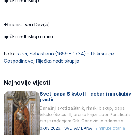
riječki nadbiskup
✠ mons.
Ivan Devčić
,
riječki nadbiskup u miru
Foto:
Ricci, Sebastiano (1659 – 1734) – Uskrsnuće
Gospodinovo
;
Riječka nadbiskupija
Najnovije vijesti
Sveti papa Siksto II – dobar i miroljubiv
pastir
Današnji sveti zaštitnik, rimski biskup, papa
Siksto (Sixtus) II, prema knjizi Liber Pontificalis
bio je rođenjem Grk. Obnovio je odnose s
afričkim…
07.08.2026. · SVETAC DANA ·
2 minute čitanja