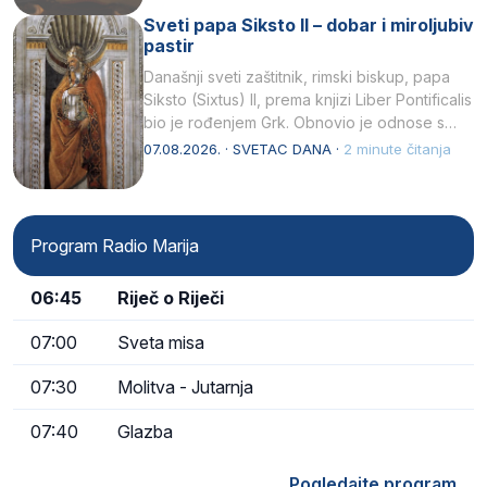
Sveti papa Siksto II – dobar i miroljubiv
pastir
Današnji sveti zaštitnik, rimski biskup, papa
Siksto (Sixtus) II, prema knjizi Liber Pontificalis
bio je rođenjem Grk. Obnovio je odnose s
afričkim…
07.08.2026. · SVETAC DANA ·
2 minute čitanja
Program Radio Marija
06:45
Riječ o Riječi
07:00
Sveta misa
07:30
Molitva - Jutarnja
07:40
Glazba
Pogledajte program