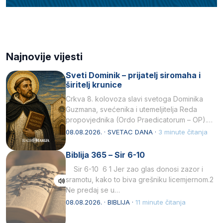
Najnovije vijesti
Sveti Dominik – prijatelj siromaha i
širitelj krunice
Crkva 8. kolovoza slavi svetoga Dominika
Guzmana, svećenika i utemeljitelja Reda
propovjednika (Ordo Praedicatorum – OP).
Svojim životom, dubokom ljubavlju prema
08.08.2026. · SVETAC DANA ·
3 minute čitanja
Kristu…
Biblija 365 – Sir 6-10
Sir 6-10 6 1 Jer zao glas donosi zazor i
sramotu, kako to biva grešniku licemjernom.2
Ne predaj se u…
08.08.2026. · BIBLIJA ·
11 minute čitanja