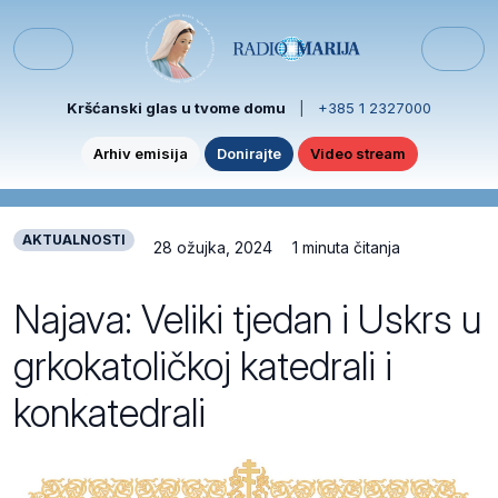
Skip to content
Skip to footer
Menu
Kršćanski glas u tvome domu
|
+385 1 2327000
Arhiv emisija
Donirajte
Video stream
AKTUALNOSTI
28 ožujka, 2024
1 minuta čitanja
Najava: Veliki tjedan i Uskrs u
grkokatoličkoj katedrali i
konkatedrali