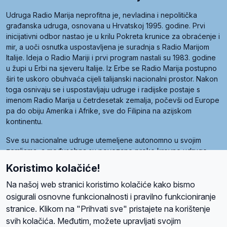
Udruga Radio Marija neprofitna je, nevladina i nepolitička
građanska udruga, osnovana u Hrvatskoj 1995. godine. Prvi
inicijativni odbor nastao je u krilu Pokreta krunice za obraćenje i
mir, a uoči osnutka uspostavljena je suradnja s Radio Marijom
Italije. Ideja o Radio Mariji i prvi program nastali su 1983. godine
u župi u Erbi na sjeveru Italije. Iz Erbe se Radio Marija postupno
širi te uskoro obuhvaća cijeli talijanski nacionalni prostor. Nakon
toga osnivaju se i uspostavljaju udruge i radijske postaje s
imenom Radio Marija u četrdesetak zemalja, počevši od Europe
pa do obiju Amerika i Afrike, sve do Filipina na azijskom
kontinentu.
Sve su nacionalne udruge utemeljene autonomno u svojim
zemljama, a međusobna su povezane preko krovne udruge
pod nazivom Svjetska obitelj Radio Marije (World Family of
Koristimo kolačiće!
Radio Maria). Svjetsku obitelj utemeljilo je sedam članica, među
kojima je i hrvatska Udruga Radio Marija.
Na našoj web stranici koristimo kolačiće kako bismo
osigurali osnovne funkcionalnosti i pravilno funkcioniranje
stranice. Klikom na "Prihvati sve" pristajete na korištenje
svih kolačića. Međutim, možete upravljati svojim