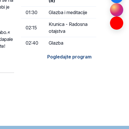
i se na
(R)
bi je
01:30
Glazba i meditacije
Krunica - Radosna
02:15
otajstva
labo.«
klapale
02:40
Glazba
te!
Pogledajte program