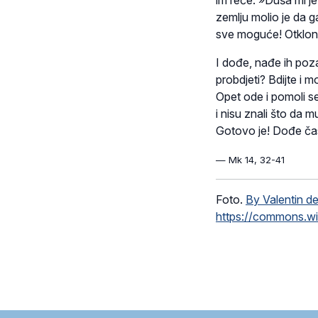
im reče: »Duša mi je
zemlju molio je da 
sve moguće! Otkloni
I dođe, nađe ih poz
probdjeti? Bdijte i m
Opet ode i pomoli se
i nisu znali što da 
Gotovo je! Dođe čas
— Mk 14, 32-41
Foto.
By Valentin d
https://commons.w