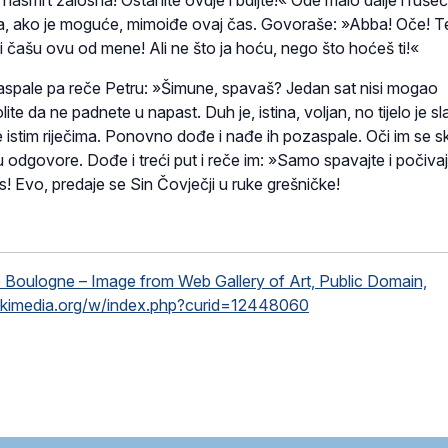
 nasmrt žalosna! Ostanite ovdje i bdijte!« Ode malo dalje i rušeć
ga, ako je moguće, mimoiđe ovaj čas. Govoraše: »Abba! Oče! Te
 čašu ovu od mene! Ali ne što ja hoću, nego što hoćeš ti!«
aspale pa reče Petru: »Šimune, spavaš? Jedan sat nisi mogao
olite da ne padnete u napast. Duh je, istina, voljan, no tijelo je s
 istim riječima. Ponovno dođe i nađe ih pozaspale. Oči im se s
mu odgovore. Dođe i treći put i reče im: »Samo spavajte i počivaj
! Evo, predaje se Sin Čovječji u ruke grešničke!
e Boulogne – Image from Web Gallery of Art, Public Domain,
ikimedia.org/w/index.php?curid=12448060