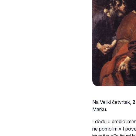
Na Veliki četvrtak,
2
Marku.
I dođu u predio ime
ne pomolim.« I pove