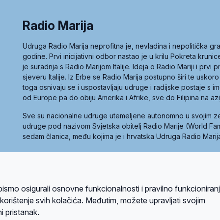
Radio Marija
Udruga Radio Marija neprofitna je, nevladina i nepolitička 
godine. Prvi inicijativni odbor nastao je u krilu Pokreta kruni
je suradnja s Radio Marijom Italije. Ideja o Radio Mariji i prvi
sjeveru Italije. Iz Erbe se Radio Marija postupno širi te uskoro
toga osnivaju se i uspostavljaju udruge i radijske postaje s
od Europe pa do obiju Amerika i Afrike, sve do Filipina na az
Sve su nacionalne udruge utemeljene autonomno u svojim 
udruge pod nazivom Svjetska obitelj Radio Marije (World Famil
sedam članica, među kojima je i hrvatska Udruga Radio Marij
la privatnosti
Kolačići
Uvjeti korištenja
bismo osigurali osnovne funkcionalnosti i pravilno funkcioniran
A sustavom
a korištenje svih kolačića. Međutim, možete upravljati svojim
i pristanak.