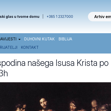
Arhiv em
ski glas u tvome domu
|
+385 1 2327000
AVIJESTI
DUHOVNI KUTAK
BIBLIJA
RIJATELJI
KONTAKT
odina našega Isusa Krista po
3h