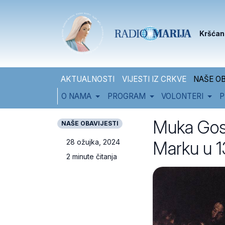
Skip to content
Skip to footer
Kršćan
AKTUALNOSTI
VIJESTI IZ CRKVE
NAŠE OB
O NAMA
PROGRAM
VOLONTERI
P
Muka Gosp
NAŠE OBAVIJESTI
Marku u 1
28 ožujka, 2024
2 minute čitanja