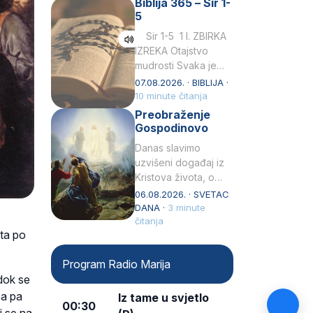
Biblija 365 – Sir 1-
rođenjem Grk.
5
Obnovio je odnose s
afričkim…
Sir 1-5 1 I. ZBIRKA
IZREKA Otajstvo
mudrosti Svaka je
mudrost od Gospoda
07.08.2026. · BIBLIJA ·
i s njime je dovijeka.2
10 minute čitanja
Tko će…
Preobraženje
Gospodinovo
Danas slavimo
uzvišeni događaj iz
Kristova života, o
kojem nas izvješćuju
06.08.2026. · SVETAC
evanđelisti Matej,
DANA ·
3 minute
Marko i Luka te sveti
čitanja
ta po
Petar u svojoj
drugoj…
Program Radio Marija
dok se
ba pa
Iz tame u svjetlo
00:30