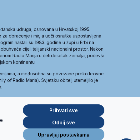
građanska udruga, osnovana u Hrvatskoj 1995.
ce za obraćenje i mir, a uoči osnutka uspostavljena
 program nastali su 1983. godine u župi u Erbi na
 obuhvaća cijeli talijanski nacionalni prostor. Nakon
 imenom Radio Marija u četrdesetak zemalja, počevši
ijskom kontinentu.
zemljama, a međusobna su povezane preko krovne
y of Radio Maria). Svjetsku obitelj utemeljilo je
a.
Prihvati sve
je
App
Google
Odbij sve
Store
Play
Upravljaj postavkama