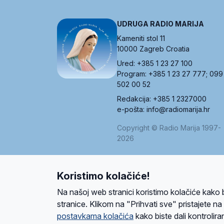
UDRUGA RADIO MARIJA
Kameniti stol 11
10000 Zagreb Croatia
Ured: +385 1 23 27 100
Program: +385 1 23 27 777; 099
502 00 52
Redakcija: +385 1 2327000
e-pošta: info@radiomarija.hr
Copyright © Radio Marija 1997-
2026
Koristimo kolačiće!
O nama
Radio
Program
Volonteri
Prijatelji
Kontakt
Pravi
Na našoj web stranici koristimo kolačiće kako 
Ova stranica je zaštićena Google reCAPTCH
stranice. Klikom na "Prihvati sve" pristajete n
postavkama kolačića
kako biste dali kontroliran