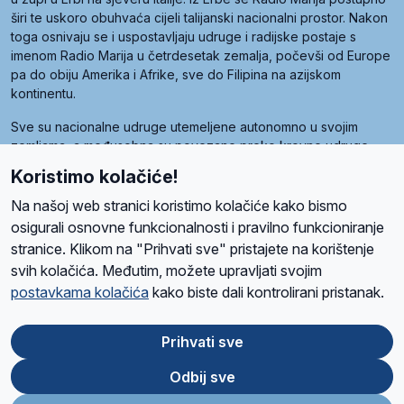
širi te uskoro obuhvaća cijeli talijanski nacionalni prostor. Nakon
toga osnivaju se i uspostavljaju udruge i radijske postaje s
imenom Radio Marija u četrdesetak zemalja, počevši od Europe
pa do obiju Amerika i Afrike, sve do Filipina na azijskom
kontinentu.
Sve su nacionalne udruge utemeljene autonomno u svojim
zemljama, a međusobna su povezane preko krovne udruge
pod nazivom Svjetska obitelj Radio Marije (World Family of
Koristimo kolačiće!
Radio Maria). Svjetsku obitelj utemeljilo je sedam članica, među
kojima je i hrvatska Udruga Radio Marija.
Na našoj web stranici koristimo kolačiće kako bismo
osigurali osnovne funkcionalnosti i pravilno funkcioniranje
stranice. Klikom na "Prihvati sve" pristajete na korištenje
svih kolačića. Međutim, možete upravljati svojim
O nama
Radio
Program
Volonteri
Prijatelji
Kontakt
Pravila privatnosti
postavkama kolačića
kako biste dali kontrolirani pristanak.
Kolačići
Uvjeti korištenja
Ova stranica je zaštićena Google reCAPTCHA sustavom
Prihvati sve
Odbij sve
App
Google
Store
Play