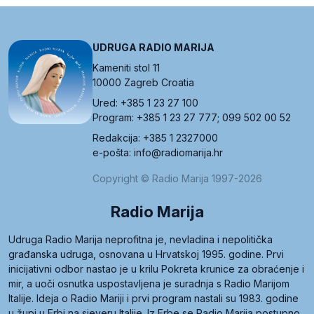
UDRUGA RADIO MARIJA
Kameniti stol 11
10000 Zagreb Croatia
Ured: +385 1 23 27 100
Program: +385 1 23 27 777; 099 502 00 52
Redakcija: +385 1 2327000
e-pošta: info@radiomarija.hr
Copyright © Radio Marija 1997-2026
Radio Marija
Udruga Radio Marija neprofitna je, nevladina i nepolitička
građanska udruga, osnovana u Hrvatskoj 1995. godine. Prvi
inicijativni odbor nastao je u krilu Pokreta krunice za obraćenje i
mir, a uoči osnutka uspostavljena je suradnja s Radio Marijom
Italije. Ideja o Radio Mariji i prvi program nastali su 1983. godine
u župi u Erbi na sjeveru Italije. Iz Erbe se Radio Marija postupno