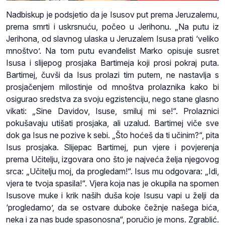
Nadbiskup je podsjetio da je Isusov put prema Jeruzalemu,
prema smrti i uskrsnuću, počeo u Jerihonu. „Na putu iz
Jerihona, od slavnog ulaska u Jeruzalem Isusa prati ‘veliko
mnoštvo’. Na tom putu evanđelist Marko opisuje susret
Isusa i slijepog prosjaka Bartimeja koji prosi pokraj puta.
Bartimej, čuvši da Isus prolazi tim putem, ne nastavlja s
prosjačenjem milostinje od mnoštva prolaznika kako bi
osigurao sredstva za svoju egzistenciju, nego stane glasno
vikati: „Sine Davidov, Isuse, smiluj mi se!“. Prolaznici
pokušavaju utišati prosjaka, ali uzalud. Bartimej viče sve
dok ga Isus ne pozive k sebi. „Što hoćeš da ti učinim?“, pita
Isus prosjaka. Slijepac Bartimej, pun vjere i povjerenja
prema Učitelju, izgovara ono što je najveća želja njegovog
srca: „Učitelju moj, da progledam!“. Isus mu odgovara: „Idi,
vjera te tvoja spasila!“. Vjera koja nas je okupila na spomen
Isusove muke i krik naših duša koje Isusu vapi u želji da
‘progledamo’, da se ostvare duboke čežnje našega bića,
neka i za nas bude spasonosna“, poručio je mons. Zgrablić.