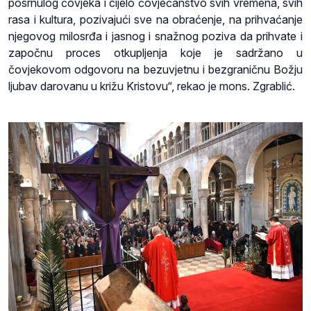
posrnulog čovjeka i cijelo čovječanstvo svih vremena, svih
rasa i kultura, pozivajući sve na obraćenje, na prihvaćanje
njegovog milosrđa i jasnog i snažnog poziva da prihvate i
započnu proces otkupljenja koje je sadržano u
čovjekovom odgovoru na bezuvjetnu i bezgraničnu Božju
ljubav darovanu u križu Kristovu“, rekao je mons. Zgrablić.