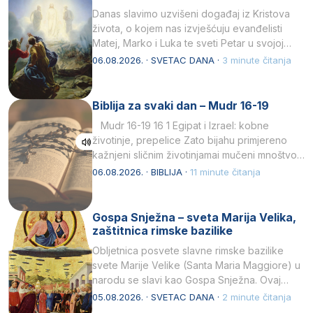
Danas slavimo uzvišeni događaj iz Kristova
života, o kojem nas izvješćuju evanđelisti
Matej, Marko i Luka te sveti Petar u svojoj
drugoj…
06.08.2026. · SVETAC DANA ·
3 minute čitanja
Biblija za svaki dan – Mudr 16-19
Mudr 16-19 16 1 Egipat i Izrael: kobne
životinje, prepelice Zato bijahu primjereno
kažnjeni sličnim životinjamai mučeni mnoštvom
kukaca.2 A narod…
06.08.2026. · BIBLIJA ·
11 minute čitanja
Gospa Snježna – sveta Marija Velika,
zaštitnica rimske bazilike
Obljetnica posvete slavne rimske bazilike
svete Marije Velike (Santa Maria Maggiore) u
narodu se slavi kao Gospa Snježna. Ovaj
naziv, Sancta Maria…
05.08.2026. · SVETAC DANA ·
2 minute čitanja