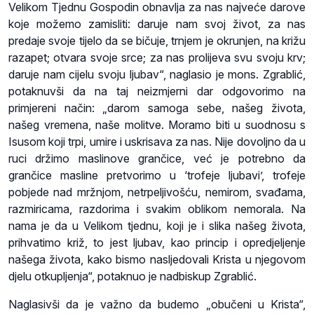
Velikom Tjednu Gospodin obnavlja za nas najveće darove
koje možemo zamisliti: daruje nam svoj život, za nas
predaje svoje tijelo da se bičuje, trnjem je okrunjen, na križu
razapet; otvara svoje srce; za nas prolijeva svu svoju krv;
daruje nam cijelu svoju ljubav“, naglasio je mons. Zgrablić,
potaknuvši da na taj neizmjerni dar odgovorimo na
primjereni način: „darom samoga sebe, našeg života,
našeg vremena, naše molitve. Moramo biti u suodnosu s
Isusom koji trpi, umire i uskrisava za nas. Nije dovoljno da u
ruci držimo maslinove grančice, već je potrebno da
grančice masline pretvorimo u ‘trofeje ljubavi’, trofeje
pobjede nad mržnjom, netrpeljivošću, nemirom, svađama,
razmiricama, razdorima i svakim oblikom nemorala. Na
nama je da u Velikom tjednu, koji je i slika našeg života,
prihvatimo križ, to jest ljubav, kao princip i opredjeljenje
našega života, kako bismo nasljedovali Krista u njegovom
djelu otkupljenja“, potaknuo je nadbiskup Zgrablić.
Naglasivši da je važno da budemo „obučeni u Krista“,