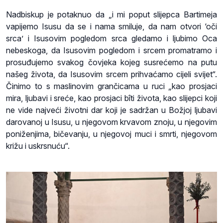
Nadbiskup je potaknuo da „i mi poput slijepca Bartimeja
vapijemo Isusu da se i nama smiluje, da nam otvori ‘oči
srca’ i Isusovim pogledom srca gledamo i ljubimo Oca
nebeskoga, da Isusovim pogledom i srcem promatramo i
prosuđujemo svakog čovjeka kojeg susrećemo na putu
našeg života, da Isusovim srcem prihvaćamo cijeli svijet“.
Činimo to s maslinovim grančicama u ruci „kao prosjaci
mira, ljubavi i sreće, kao prosjaci bîti života, kao slijepci koji
ne vide najveći životni dar koji je sadržan u Božjoj ljubavi
darovanoj u Isusu, u njegovom krvavom znoju, u njegovim
poniženjima, bičevanju, u njegovoj muci i smrti, njegovom
križu i uskrsnuću“.