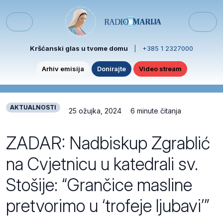
Skip to content
Skip to footer
Menu
Kršćanski glas u tvome domu
|
+385 1 2327000
Arhiv emisija
Donirajte
Video stream
AKTUALNOSTI
25 ožujka, 2024
6 minute čitanja
ZADAR: Nadbiskup Zgrablić
na Cvjetnicu u katedrali sv.
Stošije: “Grančice masline
pretvorimo u ‘trofeje ljubavi’”