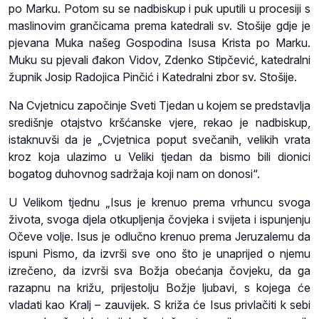
po Marku. Potom su se nadbiskup i puk uputili u procesiji s
maslinovim grančicama prema katedrali sv. Stošije gdje je
pjevana Muka našeg Gospodina Isusa Krista po Marku.
Muku su pjevali đakon Vidov, Zdenko Stipčević, katedralni
župnik Josip Radojica Pinčić i Katedralni zbor sv. Stošije.
Na Cvjetnicu započinje Sveti Tjedan u kojem se predstavlja
središnje otajstvo kršćanske vjere, rekao je nadbiskup,
istaknuvši da je „Cvjetnica poput svečanih, velikih vrata
kroz koja ulazimo u Veliki tjedan da bismo bili dionici
bogatog duhovnog sadržaja koji nam on donosi“.
U Velikom tjednu „Isus je krenuo prema vrhuncu svoga
života, svoga djela otkupljenja čovjeka i svijeta i ispunjenju
Očeve volje. Isus je odlučno krenuo prema Jeruzalemu da
ispuni Pismo, da izvrši sve ono što je unaprijed o njemu
izrečeno, da izvrši sva Božja obećanja čovjeku, da ga
razapnu na križu, prijestolju Božje ljubavi, s kojega će
vladati kao Kralj – zauvijek. S križa će Isus privlačiti k sebi