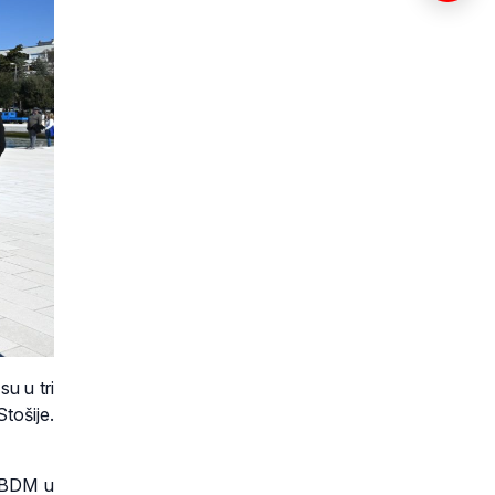
su u tri
Stošije.
a BDM u