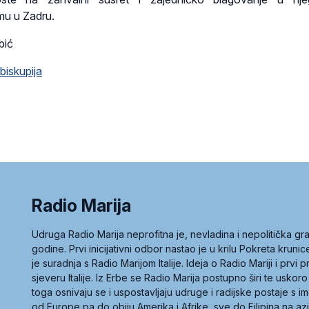
u u Zadru.
bić
biskupija
Radio Marija
Udruga Radio Marija neprofitna je, nevladina i nepolitička 
godine. Prvi inicijativni odbor nastao je u krilu Pokreta kruni
je suradnja s Radio Marijom Italije. Ideja o Radio Mariji i prvi
sjeveru Italije. Iz Erbe se Radio Marija postupno širi te uskoro
toga osnivaju se i uspostavljaju udruge i radijske postaje s
od Europe pa do obiju Amerika i Afrike, sve do Filipina na az