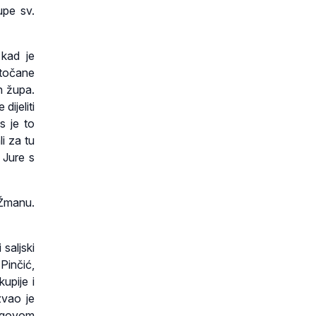
upe sv.
 kad je
otočane
h župa.
dijeliti
s je to
li za tu
 Jure s
 Žmanu.
saljski
Pinčić,
upije i
zvao je
egovom