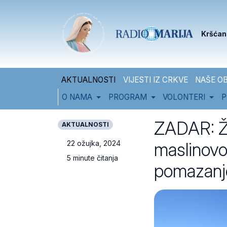
Skip to content
Skip to footer
Kršćan
AKTUALNOSTI
VIJESTI IZ CRKVE
NAŠE OB
O NAMA
PROGRAM
VOLONTERI
P
ZADAR: Žu
AKTUALNOSTI
maslinovo 
22 ožujka, 2024
5 minute čitanja
pomazanj