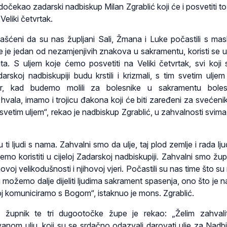
očekao zadarski nadbiskup Milan Zgrablić koji će i posvetiti to 
Veliki četvrtak.
šćeni da su nas župljani Sali, Žmana i Luke počastili s mas
e je jedan od nezamjenjivih znakova u sakramentu, koristi se u 
ta. S uljem koje ćemo posvetiti na Veliki četvrtak, svi koji
arskoj nadbiskupiji budu krstili i krizmali, s tim svetim uljem 
r, kad budemo molili za bolesnike u sakramentu boles
vala, imamo i trojicu đakona koji će biti zaređeni za svećenika
 svetim uljem“, rekao je nadbiskup Zgrablić, u zahvalnosti svima
ti ljudi s nama. Zahvalni smo da ulje, taj plod zemlje i rada lju
mo koristiti u cijeloj Zadarskoj nadbiskupiji. Zahvalni smo žup
voj velikodušnosti i njihovoj vjeri. Počastili su nas time što s
 možemo dalje dijeliti ljudima sakrament spasenja, ono što je na
joj komuniciramo s Bogom“, istaknuo je mons. Zgrablić.
, župnik te tri dugootočke župe je rekao: „Želim zahvali
anom ulju, koji su se srdačno odazvali darovati ulje za Nadbi