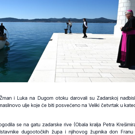
, Žman i Luka na Dugom otoku darovali su Zadarskoj nadbisk
 maslinovo ulje koje će biti posvećeno na Veliki četvrtak u kated
ogodila se na gatu zadarske rive (Obala kralja Petra Krešimira
dstavnike dugootočkih župa i njihovog župnika don Franu 