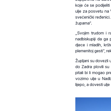
koje će se podijeli
ulje za posvetu na V
svećenički ređenici.
župama“.
„Svojim trudom i r
nadbiskupiji da ga 
djece i mladih, kr
plemenitoj gesti“, r
Župljani su dovezli 
do Zadra plovili su
pitali bi li mogao p
vozimo ulje u Nadbi
lijepo, a dovesti ulj