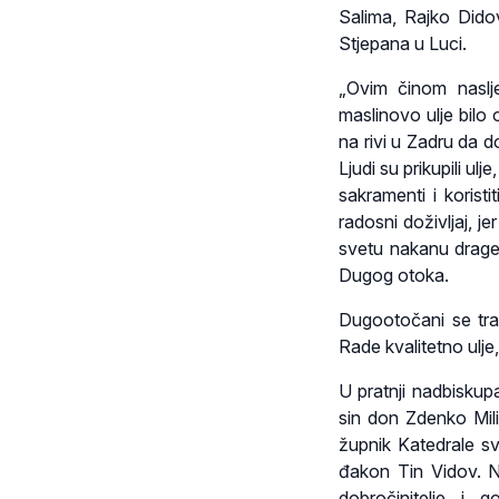
Salima, Rajko Dido
Stjepana u Luci.
„Ovim činom naslje
maslinovo ulje bilo
na rivi u Zadru da d
Ljudi su prikupili ulj
sakramenti i korist
radosni doživljaj, j
svetu nakanu drage 
Dugog otoka.
Dugootočani se tra
Rade kvalitetno ulj
U pratnji nadbiskup
sin don Zdenko Mil
župnik Katedrale sv
đakon Tin Vidov. N
dobročinitelje i 