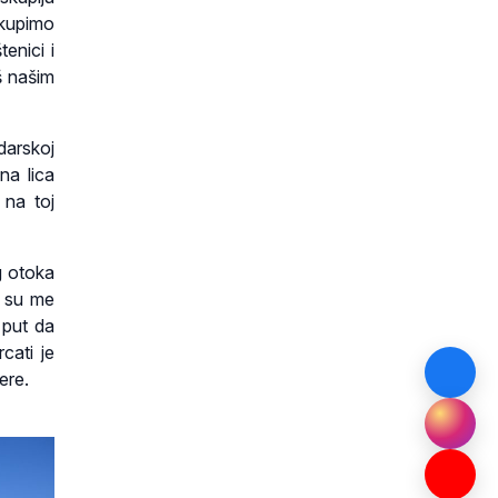
ikupimo
tenici i
aš našim
darskoj
na lica
 na toj
og otoka
i su me
 put da
cati je
ere.