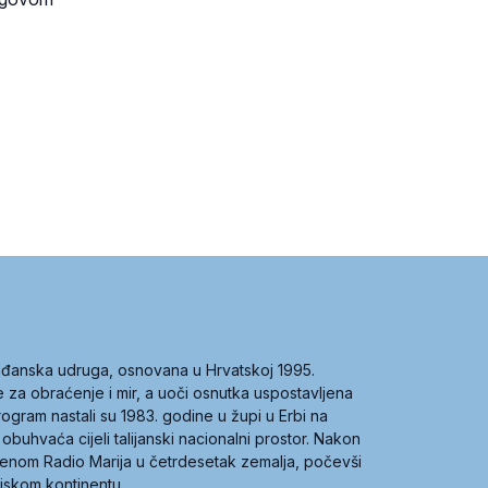
građanska udruga, osnovana u Hrvatskoj 1995.
ce za obraćenje i mir, a uoči osnutka uspostavljena
 program nastali su 1983. godine u župi u Erbi na
 obuhvaća cijeli talijanski nacionalni prostor. Nakon
 imenom Radio Marija u četrdesetak zemalja, počevši
ijskom kontinentu.