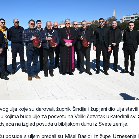
g ulja koje su darovali, župnik Šindija i župljani dio ulja stavili 
u kojima bude ulje za posvetu na Veliki četvrtak u katedrali sv. 
dsjeća na izgled posuda u biblijskom duhu iz Svete zemlje.
ću posude s uljem predali su Mišel Basioli iz župe Uznesenj