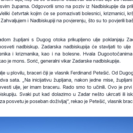
ti svim župama. Odgovorili smo na poziv iz Nadbiskupije da pr
eliki četvrtak kojim će se pomazivati bolesnici, krizmanici, krš
 Zahvaljujem i Nadbiskupiji na povjerenju, što su to povjerili b
adom župljani s Dugog otoka prikupljeno ulje poklanjaju Za
posveti nadbiskup. Zadarska nadbiskupija će stavljati to ulje 
štenika i krizmanika, kao i na bolesne. Hvala Dugootočanima
ekao je mons. Sorić, generalni vikar Zadarske nadbiskupije.
ulje u plovilu, braceri čiji je vlasnik Ferdinand Petešić. Od Dug
 dva sata. „Na inicijativu župljana, nakon jedne mise, župljan
revesti ulje, jer imam braceru. Rado smo to učinili. Ovo je prvi
skupiju. Svaki put kad dolazimo u Zadar nešto ukrcati ili iskr
e za posvetu je poseban doživljaj“, rekao je Petešić, vlasnik brac