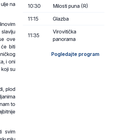
ulje na
10:30
Milosti puna (R)
11:15
Glazba
linovim
slavlju
Virovitička
11:35
 se ove
panorama
će biti
ničkog
Pogledajte program
, i oni
 koji su
di, plod
ljanima
u nam to
jbitnije
ti svim
skupiju