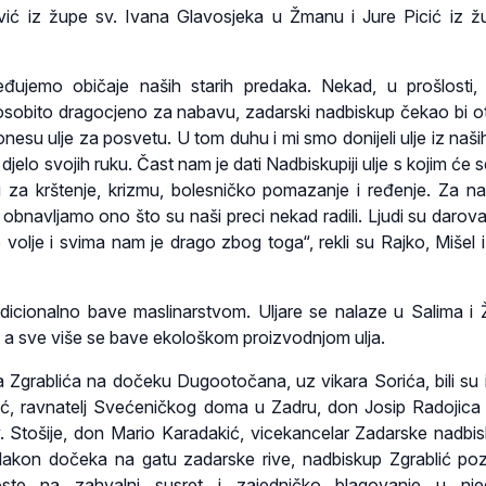
vić iz župe sv. Ivana Glavosjeka u Žmanu i Jure Picić iz ž
đujemo običaje naših starih predaka. Nekad, u prošlosti,
 osobito dragocjeno za nabavu, zadarski nadbiskup čekao bi 
onesu ulje za posvetu. U tom duhu i mi smo donijeli ulje iz naši
e, djelo svojih ruku. Čast nam je dati Nadbiskupiji ulje s kojim će se 
iti za krštenje, krizmu, bolesničko pomazanje i ređenje. Za na
er obnavljamo ono što su naši preci nekad radili. Ljudi su darova
volje i svima nam je drago zbog toga“, rekli su Rajko, Mišel i
dicionalno bave maslinarstvom. Uljare se nalaze u Salima i
e, a sve više se bave ekološkom proizvodnjom ulja.
a Zgrablića na dočeku Dugootočana, uz vikara Sorića, bili su i 
ić, ravnatelj Svećeničkog doma u Zadru, don Josip Radojica 
. Stošije, don Mario Karadakić, vicekancelar Zadarske nadbisk
akon dočeka na gatu zadarske rive, nadbiskup Zgrablić po
goste na zahvalni susret i zajedničko blagovanje u nj