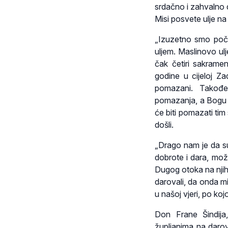
srdačno i zahvalno d
Misi posvete ulje na 
„Izuzetno smo poča
uljem. Maslinovo ulj
čak četiri sakramen
godine u cijeloj Zad
pomazani. Takođe
pomazanja, a Bogu h
će biti pomazati tim
došli.
„Drago nam je da su 
dobrote i dara, može
Dugog otoka na njiho
darovali, da onda mi
u našoj vjeri, po ko
Don Frane Šindija
župljanima na darov