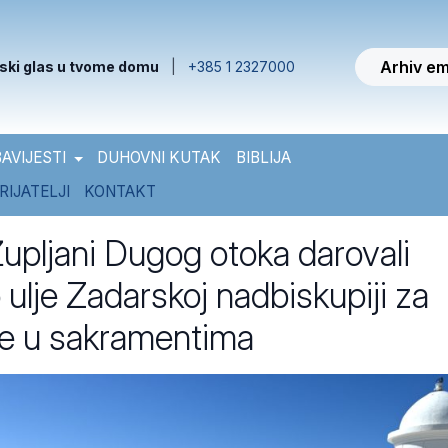
Arhiv em
ski glas u tvome domu
|
+385 1 2327000
AVIJESTI
DUHOVNI KUTAK
BIBLIJA
RIJATELJI
KONTAKT
pljani Dugog otoka darovali
ulje Zadarskoj nadbiskupiji za
e u sakramentima