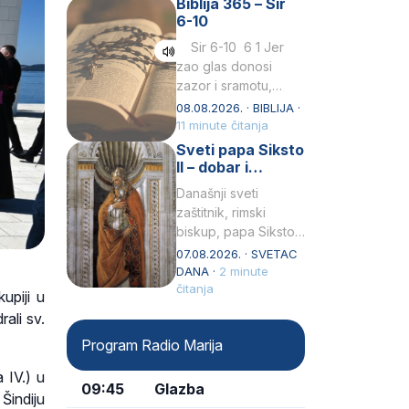
Biblija 365 – Sir
Praedicatorum – OP).
6-10
Svojim životom,
dubokom ljubavlju
Sir 6-10 6 1 Jer
prema Kristu…
zao glas donosi
zazor i sramotu,
kako to biva
08.08.2026. · BIBLIJA ·
grešniku
11 minute čitanja
licemjernom.2 Ne
Sveti papa Siksto
predaj se u…
II – dobar i
miroljubiv pastir
Današnji sveti
zaštitnik, rimski
biskup, papa Siksto
(Sixtus) II, prema
07.08.2026. · SVETAC
knjizi Liber
DANA ·
2 minute
Pontificalis bio je
čitanja
upiji u
rođenjem Grk.
rali sv.
Obnovio je odnose s
Program Radio Marija
afričkim…
 IV.) u
09:45
Glazba
Šindiju