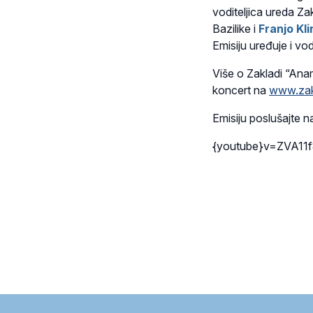
voditeljica ureda Za
Bazilike
i
Franjo Kli
Emisiju uređuje i vo
Više o Zakladi “Anam
koncert na
www.zakl
Emisiju poslušajte 
{youtube}v=ZVA11