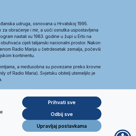
građanska udruga, osnovana u Hrvatskoj 1995.
ce za obraćenje i mir, a uoči osnutka uspostavljena
 program nastali su 1983. godine u župi u Erbi na
 obuhvaća cijeli talijanski nacionalni prostor. Nakon
 imenom Radio Marija u četrdesetak zemalja, počevši
ijskom kontinentu.
zemljama, a međusobna su povezane preko krovne
y of Radio Maria). Svjetsku obitelj utemeljilo je
a.
Prihvati sve
je
App
Google
Odbij sve
Store
Play
Upravljaj postavkama