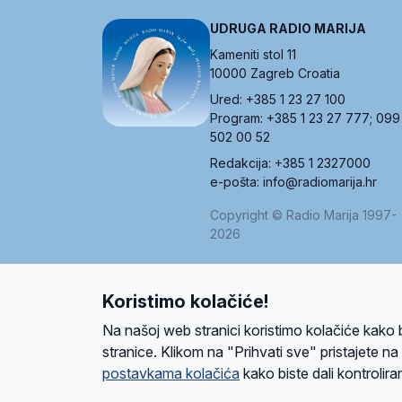
UDRUGA RADIO MARIJA
Kameniti stol 11
10000 Zagreb Croatia
Ured: +385 1 23 27 100
Program: +385 1 23 27 777; 099
502 00 52
Redakcija: +385 1 2327000
e-pošta: info@radiomarija.hr
Copyright © Radio Marija 1997-
2026
Koristimo kolačiće!
O nama
Radio
Program
Volonteri
Prijatelji
Kontakt
Pravi
Na našoj web stranici koristimo kolačiće kako 
Ova stranica je zaštićena Google reCAPTCH
stranice. Klikom na "Prihvati sve" pristajete n
postavkama kolačića
kako biste dali kontroliran
Design and development
SIK
&
C-Tel