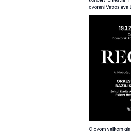
koncert orkestra 
dvorani Vatroslava L
O ovom velikom gl