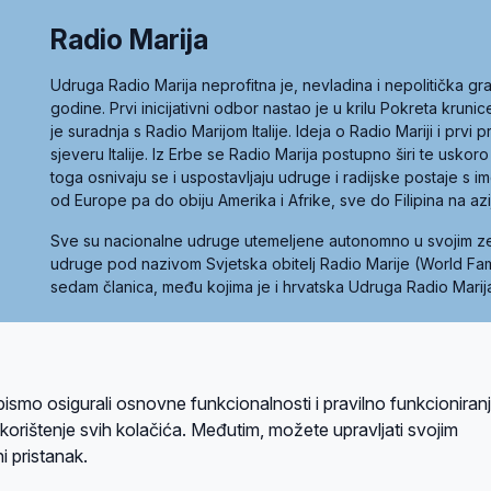
Radio Marija
Udruga Radio Marija neprofitna je, nevladina i nepolitička 
godine. Prvi inicijativni odbor nastao je u krilu Pokreta kruni
je suradnja s Radio Marijom Italije. Ideja o Radio Mariji i prvi
sjeveru Italije. Iz Erbe se Radio Marija postupno širi te uskoro
toga osnivaju se i uspostavljaju udruge i radijske postaje s
od Europe pa do obiju Amerika i Afrike, sve do Filipina na az
Sve su nacionalne udruge utemeljene autonomno u svojim 
udruge pod nazivom Svjetska obitelj Radio Marije (World Famil
sedam članica, među kojima je i hrvatska Udruga Radio Marij
la privatnosti
Kolačići
Uvjeti korištenja
bismo osigurali osnovne funkcionalnosti i pravilno funkcioniran
A sustavom
a korištenje svih kolačića. Međutim, možete upravljati svojim
i pristanak.