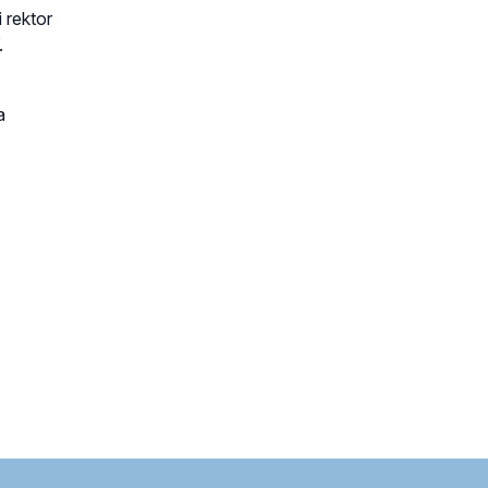
i rektor
.
a