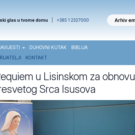
Arhiv em
ski glas u tvome domu
|
+385 1 2327000
AVIJESTI
DUHOVNI KUTAK
BIBLIJA
RIJATELJI
KONTAKT
equiem u Lisinskom za obnovu
Presvetog Srca Isusova