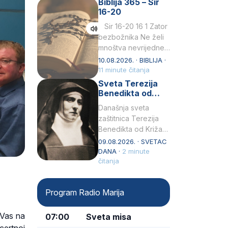
Biblija 365 – Sir
Huesca). Bio je
16-20
učenik pape…
Sir 16-20 16 1 Zator
bezbožnika Ne želi
mnoštva nevrijedne
djece i ne raduj se
10.08.2026. · BIBLIJA ·
bezbožnim
11 minute čitanja
sinovima.2 Ma koliko
Sveta Terezija
ih bilo,…
Benedikta od
Križa (Edith
Današnja sveta
Stein) –
zaštitnica Terezija
zaštitnica Europe
Benedikta od Križa
rođena je kao Edith
09.08.2026. · SVETAC
Stein, najmlađe,
DANA ·
2 minute
jedanaesto dijete
čitanja
židovske obitelji, 12.
listopada 1891, u
Program Radio Marija
Wrocławu…
 Vas na
07:00
Sveta misa