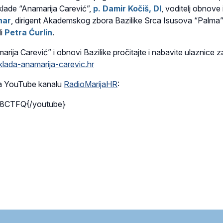
klade “Anamarija Carević”,
p. Damir Kočiš, DI
, voditelj obnove 
nar
, dirigent Akademskog zbora Bazilike Srca Isusova “Palma”
di
Petra Ćurlin
.
arija Carević” i obnovi Bazilike pročitajte i nabavite ulaznice z
ada-anamarija-carevic.hr
na YouTube kanalu
RadioMarijaHR
:
f8CTFQ{/youtube}