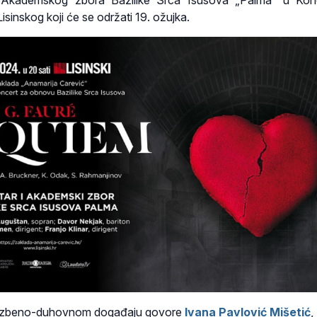
i Akademskog zbora Bazilike Srca Isusova „Palma“ u Konc
isinskog koji će se održati 19. ožujka.
azbeno-duhovnom događaju govore
Ivana Pavlović Mišetić
,