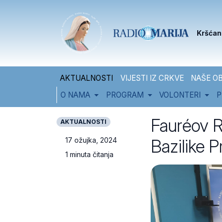
Skip to content
Skip to footer
Kršćan
AKTUALNOSTI
VIJESTI IZ CRKVE
NAŠE OB
O NAMA
PROGRAM
VOLONTERI
P
Fauréov R
AKTUALNOSTI
Bazilike 
17 ožujka, 2024
1 minuta čitanja