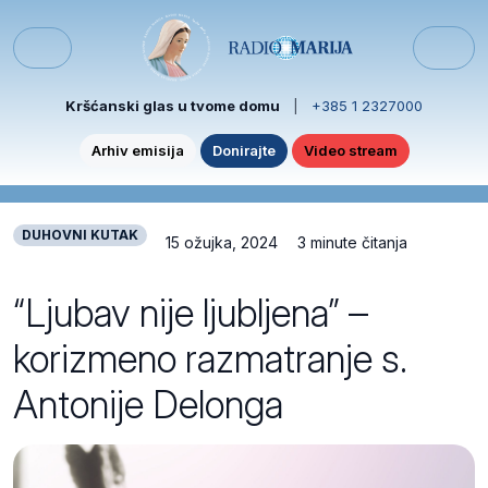
Skip to content
Skip to footer
Menu
Kršćanski glas u tvome domu
|
+385 1 2327000
Arhiv emisija
Donirajte
Video stream
DUHOVNI KUTAK
15 ožujka, 2024
3 minute čitanja
“Ljubav nije ljubljena” –
korizmeno razmatranje s.
Antonije Delonga