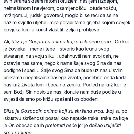
svih strana skršeni ratom i oružjem, nasiljem i izdajom,
neimaštinom i nevjerom, osamljenošću i otuđenošću,
mržnjom…i, ljudski govoreći, moglo bi se reći da se ne
nazire svjetlo utjehe i mira poradi tame grijeha kojom čovjek
čovjeka lomi u korist vlastitih želja i prohtjeva.
Ali,
blizu je Gospodin onima koji su skršena srca…
On koji
je čovjeka – mene i tebe – stvorio kao krunu svog
stvaranja, na svoju sliku i, udahnuvši nam svoj dah, ne
ostavlja nas same, nego k nama šalje svog Sina da nas
podigne i spasi… Šalje svog Sina da bude uz nas u svim
prilikama i neprilikama našega života, posebno onda kada
nas križ života lomi i baca na zemlju. Pogled na križ koji je
sam Božji Sin nosio za nas, klonule nam duše podiže u
svijesti da smo po križu spašeni i oslobođeni.
Blizu je Gospodin onima koji su skršena srca…
koji su po
iskustvu skršenosti postali kao napukle trske, trske za koje
je On obećao da ih
prelomiti neće
jer je došao
izliječiti
srca ranjena
.