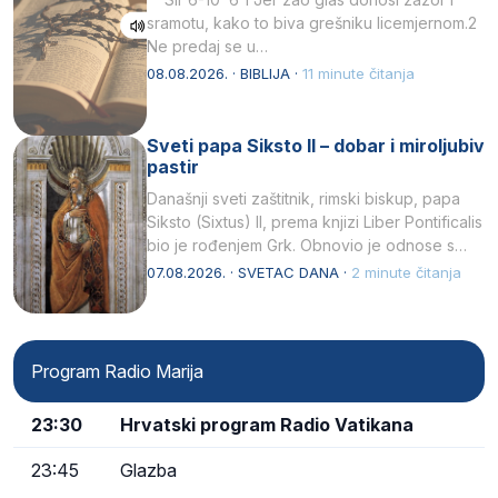
sramotu, kako to biva grešniku licemjernom.2
Ne predaj se u…
08.08.2026. · BIBLIJA ·
11 minute čitanja
Sveti papa Siksto II – dobar i miroljubiv
pastir
Današnji sveti zaštitnik, rimski biskup, papa
Siksto (Sixtus) II, prema knjizi Liber Pontificalis
bio je rođenjem Grk. Obnovio je odnose s
afričkim…
07.08.2026. · SVETAC DANA ·
2 minute čitanja
Program Radio Marija
23:30
Hrvatski program Radio Vatikana
23:45
Glazba