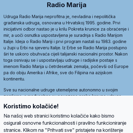
Radio Marija
Udruga Radio Marija neprofitna je, nevladina i nepolitička
građanska udruga, osnovana u Hrvatskoj 1995. godine. Prvi
inicijativni odbor nastao je u krilu Pokreta krunice za obraćenje i
mir, a uoči osnutka uspostavljena je suradnja s Radio Marijom
Italije. Ideja o Radio Mariji i prvi program nastali su 1983. godine
u župi u Erbi na sjeveru Italije. Iz Erbe se Radio Marija postupno
širi te uskoro obuhvaća cijeli talijanski nacionalni prostor. Nakon
toga osnivaju se i uspostavljaju udruge i radijske postaje s
imenom Radio Marija u četrdesetak zemalja, počevši od Europe
pa do obiju Amerika i Afrike, sve do Filipina na azijskom
kontinentu.
Sve su nacionalne udruge utemeljene autonomno u svojim
zemljama, a međusobna su povezane preko krovne udruge
pod nazivom Svjetska obitelj Radio Marije (World Family of
Koristimo kolačiće!
Radio Maria). Svjetsku obitelj utemeljilo je sedam članica, među
kojima je i hrvatska Udruga Radio Marija.
Na našoj web stranici koristimo kolačiće kako bismo
osigurali osnovne funkcionalnosti i pravilno funkcioniranje
stranice. Klikom na "Prihvati sve" pristajete na korištenje