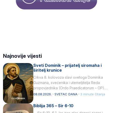
Najnovije vijesti
Sveti Dominik – prijatelj siromaha i
širitelj krunice
Crkva 8. kolovoza slavi svetoga Dominika
Guzmana, svećenika i utemeljitelja Reda
propovjednika (Ordo Praedicatorum – OP).
Svojim životom, dubokom ljubavlju prema
08.08.2026. · SVETAC DANA ·
3 minute čitanja
Kristu…
Biblija 365 – Sir 6-10
Sir 6-10 6 1 Jer zao glas donosi zazor i