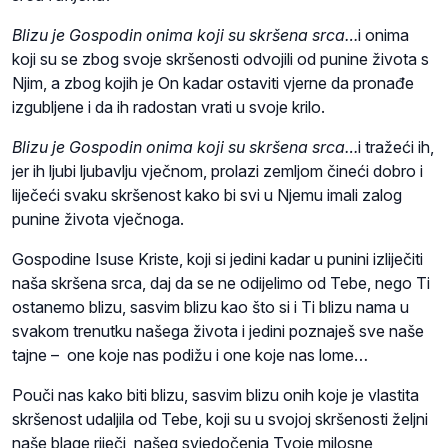
Blizu je Gospodin onima koji su skršena srca…
i onima
koji su se zbog svoje skršenosti odvojili od punine života s
Njim, a zbog kojih je On kadar ostaviti vjerne da pronađe
izgubljene i da ih radostan vrati u svoje krilo.
Blizu je Gospodin onima koji su skršena srca…
i tražeći ih,
jer ih ljubi ljubavlju vječnom, prolazi zemljom čineći dobro i
liječeći svaku skršenost kako bi svi u Njemu imali zalog
punine života vječnoga.
Gospodine Isuse Kriste, koji si jedini kadar u punini izliječiti
naša skršena srca, daj da se ne odijelimo od Tebe, nego Ti
ostanemo blizu, sasvim blizu kao što si i Ti blizu nama u
svakom trenutku našega života i jedini poznaješ sve naše
tajne – one koje nas podižu i one koje nas lome…
Pouči nas kako biti blizu, sasvim blizu onih koje je vlastita
skršenost udaljila od Tebe, koji su u svojoj skršenosti željni
naše blage riječi, našeg svjedočenja Tvoje milosne