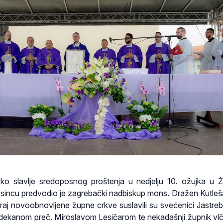
sko slavlje sredoposnog proštenja u nedjelju 10. ožujka u Ž
Desincu predvodio je zagrebački nadbiskup mons. Dražen Kutleš
aj novoobnovljene župne crkve suslavili su svećenici Jastre
dekanom preč. Miroslavom Lesičarom te nekadašnji župnik vlč