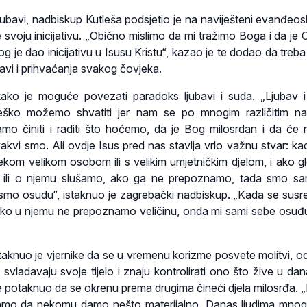
jubavi, nadbiskup Kutleša podsjetio je na naviješteni evanđeosk
 svoju inicijativu. „Obično mislimo da mi tražimo Boga i da je 
og je dao inicijativu u Isusu Kristu“, kazao je te dodao da treba s
bavi i prihvaćanja svakog čovjeka.
kako je moguće povezati paradoks ljubavi i suda. „Ljubav 
teško možemo shvatiti jer nam se po mnogim različitim n
amo činiti i raditi što hoćemo, da je Bog milosrdan i da će
kakvi smo. Ali ovdje Isus pred nas stavlja vrlo važnu stvar: ka
kom velikom osobom ili s velikim umjetničkim djelom, i ako 
o ili o njemu slušamo, ako ga ne prepoznamo, tada smo sa
li smo osudu“, istaknuo je zagrebački nadbiskup. „Kada se sus
ako u njemu ne prepoznamo veličinu, onda mi sami sebe osuđ
otaknuo je vjernike da se u vremenu korizme posvete molitvi, 
svladavaju svoje tijelo i znaju kontrolirati ono što žive u da
 je potaknuo da se okrenu prema drugima čineći djela milosrđa.
amo da nekomu damo nešto materijalno. Danas ljudima mnog