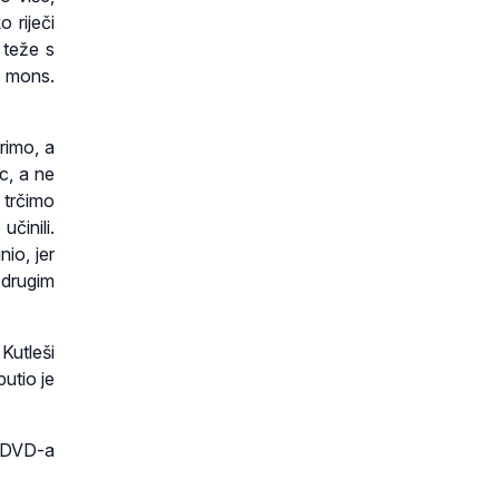
o riječi
 teže s
e mons.
rimo, a
c, a ne
 trčimo
činili.
io, jer
m drugim
Kutleši
putio je
a DVD-a