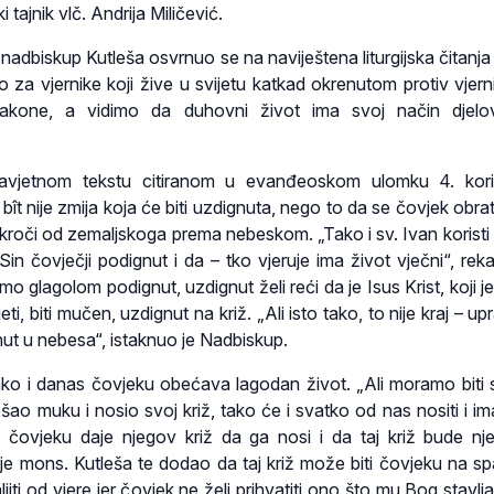
 tajnik vlč. Andrija Miličević.
nadbiskup Kutleša osvrnuo se na naviještena liturgijska čitanja 
 za vjernike koji žive u svijetu katkad okrenutom protiv vjerni
zakone, a vidimo da duhovni život ima svoj način djelov
avjetnom tekstu citiranom u evanđeoskom ulomku 4. kor
 bît nije zmija koja će biti uzdignuta, nego to da se čovjek obrati
 kroči od zemaljskoga prema nebeskom. „Tako i sv. Ivan koristi t
in čovječji podignut i da – tko vjeruje ima život vječni“, reka
 glagolom podignut, uzdignut želi reći da je Isus Krist, koji je
eti, biti mučen, uzdignut na križ. „Ali isto tako, to nije kraj – up
gnut u nebesa“, istaknuo je Nadbiskup.
ako i danas čovjeku obećava lagodan život. „Ali moramo biti s
ošao muku i nosio svoj križ, tako će i svatko od nas nositi i im
 čovjeku daje njegov križ da ga nosi i da taj križ bude n
 je mons. Kutleša te dodao da taj križ može biti čovjeku na sp
jiti od vjere jer čovjek ne želi prihvatiti ono što mu Bog stavlj