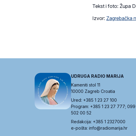
Tekst i foto: Župa 
Izvor:
Zagrebačka n
UDRUGA RADIO MARIJA
Kameniti stol 11
10000 Zagreb Croatia
Ured: +385 1 23 27 100
Program: +385 1 23 27 777; 099
502 00 52
Redakcija: +385 1 2327000
e-pošta: info@radiomarija.hr