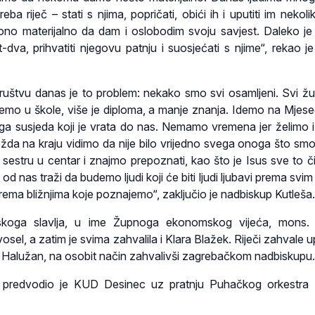
eba riječ – stati s njima, popričati, obići ih i uputiti im nekolik
ono materijalno da dam i oslobodim svoju savjest. Daleko je
t-dva, prihvatiti njegovu patnju i suosjećati s njime“, rekao j
uštvu danas je to problem: nekako smo svi osamljeni. Svi žu
demo u škole, više je diploma, a manje znanja. Idemo na Mjese
ga susjeda koji je vrata do nas. Nemamo vremena jer želimo i
da na kraju vidimo da nije bilo vrijedno svega onoga što smo u
sestru u centar i znajmo prepoznati, kao što je Isus sve to čin
 od nas traži da budemo ljudi koji će biti ljudi ljubavi prema svi
rema bližnjima koje poznajemo“, zaključio je nadbiskup Kutleša.
ijskoga slavlja, u ime Župnoga ekonomskog vijeća, mons. 
osel, a zatim je svima zahvalila i Klara Blažek. Riječi zahvale u
an Halužan, na osobit način zahvalivši zagrebačkom nadbiskupu.
nje predvodio je KUD Desinec uz pratnju Puhačkog orkestr