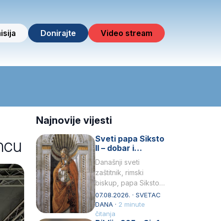
isija
Donirajte
Video stream
Najnovije vijesti
Sveti papa Siksto
ncu
II – dobar i
miroljubiv pastir
Današnji sveti
zaštitnik, rimski
biskup, papa Siksto
(Sixtus) II, prema
07.08.2026. · SVETAC
knjizi Liber
DANA ·
2 minute
Pontificalis bio je
čitanja