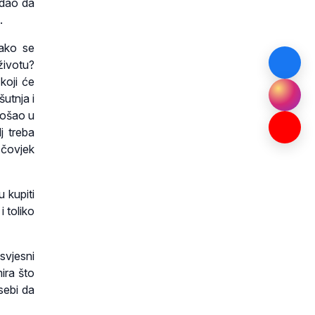
odao da
.
Kako se
životu?
 koji će
šutnja i
došao u
j treba
 čovjek
 kupiti
i toliko
svjesni
ira što
sebi da