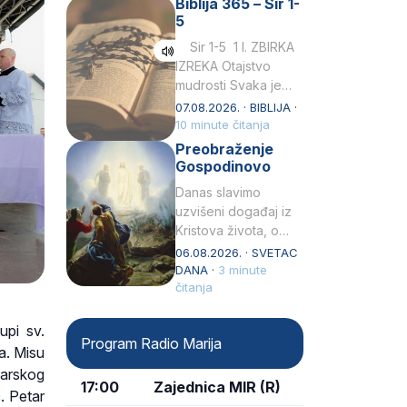
Biblija 365 – Sir 1-
rođenjem Grk.
5
Obnovio je odnose s
afričkim…
Sir 1-5 1 I. ZBIRKA
IZREKA Otajstvo
mudrosti Svaka je
mudrost od Gospoda
07.08.2026. · BIBLIJA ·
i s njime je dovijeka.2
10 minute čitanja
Tko će…
Preobraženje
Gospodinovo
Danas slavimo
uzvišeni događaj iz
Kristova života, o
kojem nas izvješćuju
06.08.2026. · SVETAC
evanđelisti Matej,
DANA ·
3 minute
Marko i Luka te sveti
čitanja
Petar u svojoj
drugoj…
upi sv.
Program Radio Marija
a. Misu
barskog
17:00
Zajednica MIR (R)
. Petar