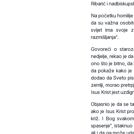
Ribarić i nadbiskupski
Na početku homilije 
da su važna osobito
svijet ima svoje 
razmišljanja“.
Govoreći o staroz
nedjelje, rekao je da
ono što je bitno, da
da pokaže kako je S
dodao da Sveto pismo
zemlji, morao pretrpj
Isus Krist jest uzdi
Objasnio je da se t
ako je Isus Krist pr
križ. I Bog svakom
spasenje“, istaknuo
ali i da ga može udal