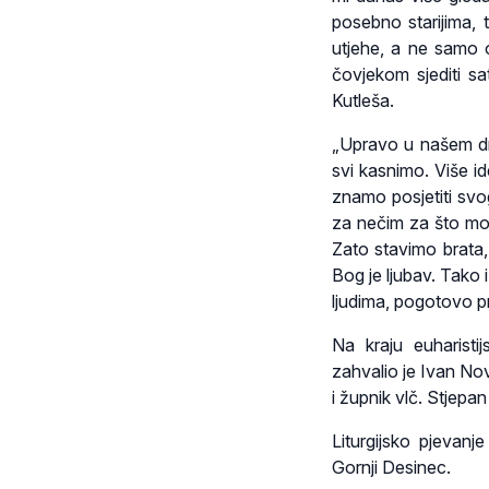
posebno starijima, tr
utjehe, a ne samo 
čovjekom sjediti sa
Kutleša.
„Upravo u našem dr
svi kasnimo. Više i
znamo posjetiti svo
za nečim za što mož
Zato stavimo brata, 
Bog je ljubav. Tako i
ljudima, pogotovo p
Na kraju euharist
zahvalio je Ivan Nov
i župnik vlč. Stjep
Liturgijsko pjeva
Gornji Desinec.