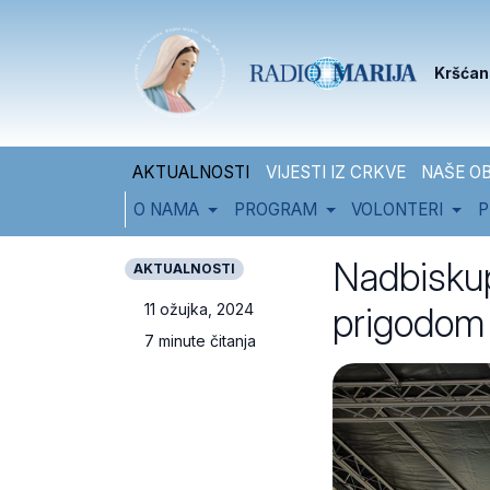
Skip to content
Skip to footer
Kršćan
AKTUALNOSTI
VIJESTI IZ CRKVE
NAŠE OB
O NAMA
PROGRAM
VOLONTERI
P
Nadbiskup
AKTUALNOSTI
prigodom 
11 ožujka, 2024
7 minute čitanja