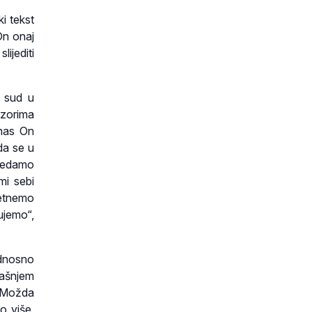
i tekst
On onaj
lijediti
i sud u
azorima
 nas On
da se u
gledamo
mi sebi
retnemo
ujemo“,
odnosno
našnjem
 „Možda
o više,