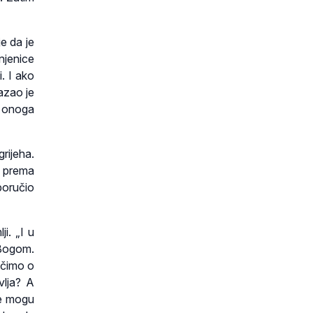
e da je
njenice
. I ako
kazao je
o onoga
rijeha.
a prema
 poručio
i. „I u
 Bogom.
učimo o
vlja? A
ne mogu