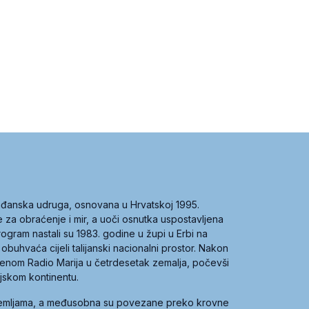
građanska udruga, osnovana u Hrvatskoj 1995.
ce za obraćenje i mir, a uoči osnutka uspostavljena
 program nastali su 1983. godine u župi u Erbi na
 obuhvaća cijeli talijanski nacionalni prostor. Nakon
 imenom Radio Marija u četrdesetak zemalja, počevši
ijskom kontinentu.
zemljama, a međusobna su povezane preko krovne