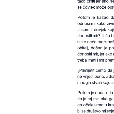
tako činiti jer ako 
se čovjek može opredi
Potom je kazao da 
odnosim i kako živ
Jesam li čovjek koji 
donositi mir? Ili ću b
nitko neće moći neš
obitelj, došao je po
donositi mir, jer ak
treba imati i mir pre
„Primijetit ćemo da
ne vrijedi puno. Zdra
mnogih stvari koje s
Potom je dodao da j
da je taj mir, ako 
ga očekujemo u kral
bi se društvo mijenja