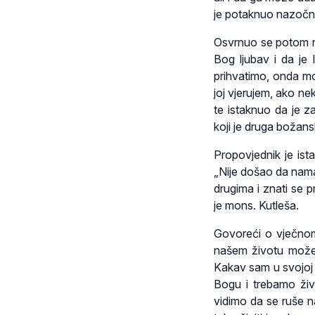
je potaknuo nazočne
Osvrnuo se potom na
Bog ljubav i da je 
prihvatimo, onda mo
joj vjerujem, ako ne
te istaknuo da je z
koji je druga božan
Propovjednik je ist
„Nije došao da nama 
drugima i znati se pr
je mons. Kutleša.
Govoreći o vječnom 
našem životu može
Kakav sam u svojoj s
Bogu i trebamo živ
vidimo da se ruše 