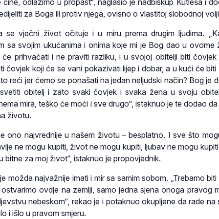
se čine, odlazimo u propast“, naglasio je nadbiskup Kutleša i d
jeliti za Boga ili protiv njega, ovisno o vlastitoj slobodnoj volji
se vječni život očituje i u miru prema drugim ljudima. „
im sa svojim ukućanima i onima koje mi je Bog dao u ovome 
će prihvaćati i ne praviti razliku, i u svojoj obitelji biti čovjek
iti čovjek koji će se vani pokazivati lijep i dobar, a u kući će biti 
to reći jer ćemo se ponašati na jedan neljudski način? Bog je 
svetiti obitelj i zato svaki čovjek i svaka žena u svoju obitel
o nema mira, teško će moći i sve drugo“, istaknuo je te dodao da
ma životu.
 je ono najvrednije u našem životu – besplatno. I sve što mogu
vlje ne mogu kupiti, život ne mogu kupiti, ljubav ne mogu kupiti 
u bitne za moj život“, istaknuo je propovjednik.
e možda najvažnije imati i mir sa samim sobom. „Trebamo biti 
ga ostvarimo ovdje na zemlji, samo jedna sjena onoga pravog m
jevstvu nebeskom“, rekao je i potaknuo okupljene da rade na 
lo i išlo u pravom smjeru.