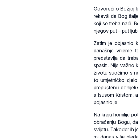
Govoreći o Božjoj l
rekavši da Bog šalje
koji se treba naći. B
njegov put – put lju
Zatim je objasnio 
današnje vrijeme 
predstavlja da treb
spasiti. Nije važno 
životu suočimo s ne
to umjetničko djel
prepušteni i donije
s Isusom Kristom, 
pojasnio je.
Na kraju homilije p
obraćanju Bogu, da 
svijetu. Također ih
mi danas više gled