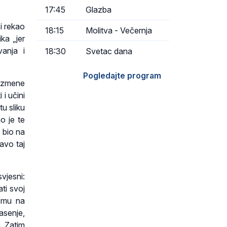
17:45
Glazba
i rekao
18:15
Molitva - Večernja
ka „jer
anja i
18:30
Svetac dana
Pogledajte program
izmene
 i učini
u sliku
o je te
 bio na
ravo taj
vjesni:
ati svoj
jemu na
asenje,
a. Zatim