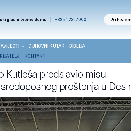
Arhiv em
ski glas u tvome domu
|
+385 1 2327000
AVIJESTI
DUHOVNI KUTAK
BIBLIJA
RIJATELJI
KONTAKT
 Kutleša predslavio misu
sredoposnog proštenja u Desi