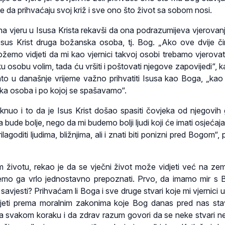
 da prihvaćaju svoj križ i sve ono što život sa sobom nosi.
 vjeru u Isusa Krista rekavši da ona podrazumijeva vjerovanj
Isus Krist druga božanska osoba, tj. Bog. „Ako ove dvije či
žemo vidjeti da mi kao vjernici takvoj osobi trebamo vjerovati
ku osobu volim, tada ću vršiti i poštovati njegove zapovijedi“, 
ato u današnje vrijeme važno prihvatiti Isusa kao Boga, „ka
ska osoba i po kojoj se spašavamo“.
aknuo i to da je Isus Krist došao spasiti čovjeka od njegovih g
bude bolje, nego da mi budemo bolji ljudi koji će imati osjećaj
ilagoditi ljudima, bližnjima, ali i znati biti ponizni pred Bogom“,
životu, rekao je da se vječni život može vidjeti već na zemlj
mo ga vrlo jednostavno prepoznati. Prvo, da imamo mir s
avjesti? Prihvaćam li Boga i sve druge stvari koje mi vjernici 
jeti prema moralnim zakonima koje Bog danas pred nas sta
na svakom koraku i da zdrav razum govori da se neke stvari 