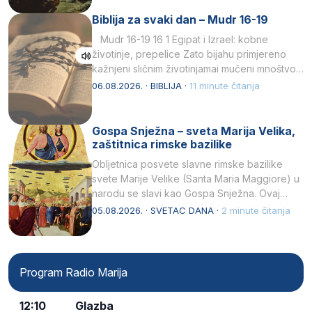
Biblija za svaki dan – Mudr 16-19
Mudr 16-19 16 1 Egipat i Izrael: kobne
životinje, prepelice Zato bijahu primjereno
kažnjeni sličnim životinjamai mučeni mnoštvom
kukaca.2 A narod…
06.08.2026. · BIBLIJA ·
11 minute čitanja
Gospa Snježna – sveta Marija Velika,
zaštitnica rimske bazilike
Obljetnica posvete slavne rimske bazilike
svete Marije Velike (Santa Maria Maggiore) u
narodu se slavi kao Gospa Snježna. Ovaj
naziv, Sancta Maria…
05.08.2026. · SVETAC DANA ·
2 minute čitanja
Program Radio Marija
12:10
Glazba