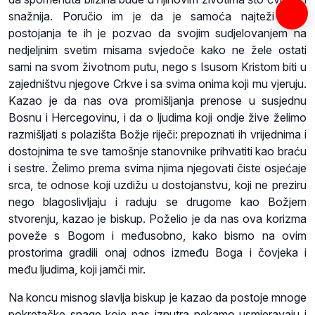
snažnija. Poručio im je da je samoća najteži oblik
postojanja te ih je pozvao da svojim sudjelovanjem na
nedjeljnim svetim misama svjedoče kako ne žele ostati
sami na svom životnom putu, nego s Isusom Kristom biti u
zajedništvu njegove Crkve i sa svima onima koji mu vjeruju.
Kazao je da nas ova promišljanja prenose u susjednu
Bosnu i Hercegovinu, i da o ljudima koji ondje žive želimo
razmišljati s polazišta Božje riječi: prepoznati ih vrijednima i
dostojnima te sve tamošnje stanovnike prihvatiti kao braću
i sestre. Želimo prema svima njima njegovati čiste osjećaje
srca, te odnose koji uzdižu u dostojanstvu, koji ne preziru
nego blagoslivljaju i raduju se drugome kao Božjem
stvorenju, kazao je biskup. Poželio je da nas ova korizma
poveže s Bogom i međusobno, kako bismo na ovim
prostorima gradili onaj odnos između Boga i čovjeka i
među ljudima, koji jamči mir.
Na koncu misnog slavlja biskup je kazao da postoje mnoge
pokretačke snage koje nas iznutra nekamo usmjeravaju i