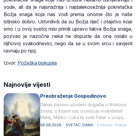
vode, ali da je najsnažnija i najdalekosežnija pokretačka
Božja snaga koja nas vodi prema onome što je naše
istinsko dobro. Ustvrdivši da su Božja riječ i otajstvo koje
smo i u ovoj svetoj misi primili upravo takva Božja snaga,
pozvao je nazočne neka ne dopuste da ona oslabi u
njihovoj svakodnevici, nego da se u svom srcu i savjesti
ravnaju po njoj.
Izvor:
Požeška biskupija
Najnovije vijesti
Preobraženje Gospodinovo
Danas slavimo uzvišeni događaj iz Kristova
života, o kojem nas izvješćuju evanđelisti
Matej, Marko i Luka te sveti Petar u svojoj
drugoj…
06.08.2026. · SVETAC DANA ·
3 minute čitanja