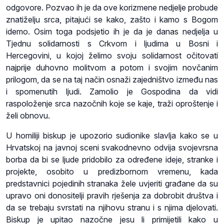
odgovore. Pozvao ih je da ove korizmene nedjelje probude
znatiželju srca, pitajući se kako, zašto i kamo s Bogom
idemo. Osim toga podsjetio ih je da je danas nedjelja u
Tjednu solidarnosti s Crkvom i ljudima u Bosni i
Hercegovini, u kojoj želimo svoju solidarnost očitovati
najprije duhovno molitvom a potom i svojim novčanim
prilogom, da se na taj način osnaži zajedništvo između nas
i spomenutih ljudi. Zamolio je Gospodina da vidi
raspoloženje srca nazočnih koje se kaje, traži oproštenje i
želi obnovu.
U homiliji biskup je upozorio sudionike slavlja kako se u
Hrvatskoj na javnoj sceni svakodnevno odvija svojevrsna
borba da bi se ljude pridobilo za određene ideje, stranke i
projekte, osobito u predizbornom vremenu, kada
predstavnici pojedinih stranaka žele uvjeriti građane da su
upravo oni donositelji pravih rješenja za dobrobit društva i
da se trebaju svrstati na njihovu stranu i s njima djelovati.
Biskup je upitao nazočne jesu li primijetili kako u