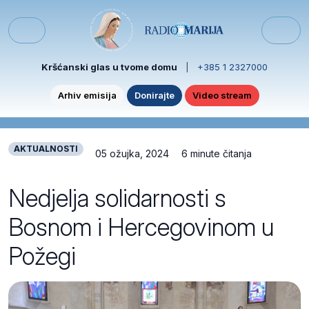
Skip to content
Skip to footer
Menu
Kršćanski glas u tvome domu
|
+385 1 2327000
Arhiv emisija
Donirajte
Video stream
AKTUALNOSTI
05 ožujka, 2024
6 minute čitanja
Nedjelja solidarnosti s
Bosnom i Hercegovinom u
Požegi