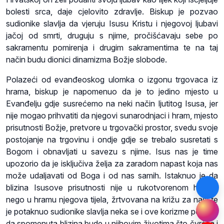
bolesti srca, daje cjelovito zdravlje. Biskup je pozvao
sudionike slavlja da vjeruju Isusu Kristu i njegovoj ljubavi
jačoj od smrti, druguju s njime, pročišćavaju sebe po
sakramentu pomirenja i drugim sakramentima te na taj
način budu dionici dinamizma Božje slobode.
Polazeći od evanđeoskog ulomka o izgonu trgovaca iz
hrama, biskup je napomenuo da je to jedino mjesto u
Evanđelju gdje susrećemo na neki način ljutitog Isusa, jer
nije mogao prihvatiti da njegovi sunarodnjaci i hram, mjesto
prisutnosti Božje, pretvore u trgovački prostor, svedu svoje
postojanje na trgovinu i ondje gdje se trebalo susretati s
Bogom i obnavljati u savezu s njime. Isus nas je time
upozorio da je isključiva želja za zaradom napast koja nas
može udaljavati od Boga i od nas samih. Istaknuo je da
blizina Isusove prisutnosti nije u rukotvorenom hramu,
nego u hramu njegova tijela, žrtvovana na križu za nas, te
je potaknuo sudionike slavlja neka se i ove korizme pobrinu
da spomenuta blizina bude u njihovim životima što čvršća i