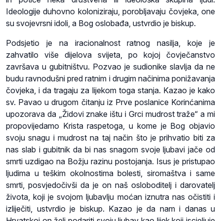
Ideologije duhovno koloniziraju, porobljavaju čovjeka, one
su svojevrsni idoli, a Bog oslobađa, ustvrdio je biskup.
Podsjetio je na iracionalnost ratnog nasilja, koje je
zahvatilo više dijelova svijeta, po kojoj čovječanstvo
završava u gubitništvu. Pozvao je sudionike slavlja da ne
budu ravnodušni pred ratnim i drugim načinima ponižavanja
čovjeka, i da tragaju za lijekom toga stanja. Kazao je kako
sv. Pavao u drugom čitanju iz Prve poslanice Korinćanima
upozorava da „Židovi znake ištu i Grci mudrost traže“ a mi
propovijedamo Krista raspetoga, u kome je Bog objavio
svoju snagu i mudrost na taj način što je prihvatio biti za
nas slab i gubitnik da bi nas snagom svoje ljubavi jače od
smrti uzdigao na Božju razinu postojanja. Isus je pristupao
ljudima u teškim okolnostima bolesti, siromaštva i same
smrti, posvjedočivši da je on naš osloboditelj i darovatelj
života, koji je svojom ljubavlju moćan iznutra nas očistiti i
izliječiti, ustvrdio je biskup. Kazao je da nam i danas u
Hrvatskoj on želi podariti svoju ljubav kao lijek koji iscjeljuje