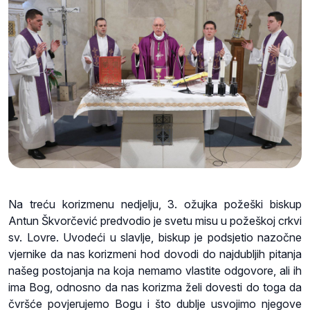
Na treću korizmenu nedjelju, 3. ožujka požeški biskup
Antun Škvorčević predvodio je svetu misu u požeškoj crkvi
sv. Lovre. Uvodeći u slavlje, biskup je podsjetio nazočne
vjernike da nas korizmeni hod dovodi do najdubljih pitanja
našeg postojanja na koja nemamo vlastite odgovore, ali ih
ima Bog, odnosno da nas korizma želi dovesti do toga da
čvršće povjerujemo Bogu i što dublje usvojimo njegove