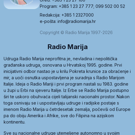
Program: +385 1 23 27 777; 099 502 00 52
Redakcija: +385 1 2327000
e-pošta: info@radiomarija.hr
Copyright © Radio Marija 1997-2026
Radio Marija
Udruga Radio Marija neprofitna je, nevladina i nepolitička
građanska udruga, osnovana u Hrvatskoj 1995. godine. Prvi
inicijativni odbor nastao je u krilu Pokreta krunice za obraćenje i
mir, a uoči osnutka uspostavljena je suradnja s Radio Marijom
Italije. Ideja o Radio Mariji i prvi program nastali su 1983. godine
u župi u Erbi na sjeveru Italije. Iz Erbe se Radio Marija postupno
širi te uskoro obuhvaća cijeli talijanski nacionalni prostor. Nakon
toga osnivaju se i uspostavljaju udruge i radijske postaje s
imenom Radio Marija u četrdesetak zemalja, počevši od Europe
pa do obiju Amerika i Afrike, sve do Filipina na azijskom
kontinentu.
Sve su nacionalne udruge utemeljene autonomno u svojim