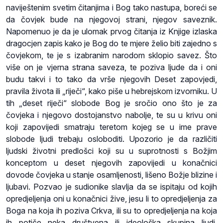
naviještenim svetim čitanjima i Bog tako nastupa, boreći se
da čovjek bude na njegovoj strani, njegov saveznik.
Napomenuo je da je ulomak prvog čitanja iz Knjige izlaska
dragocjen zapis kako je Bog do te mjere želio biti zajedno s
čovjekom, te je s izabranim narodom sklopio savez. Što
više on je vjerna strana saveza, te poziva ljude da i oni
budu takvi i to tako da vrše njegovih Deset zapovjedi,
pravila života ili „riječi“, kako piše u hebrejskom izvorniku. U
tih „deset riječi“ slobode Bog je sročio ono što je za
čovjeka i njegovo dostojanstvo nabolje, te su u krivu oni
koji zapovijedi smatraju teretom kojeg se u ime prave
slobode ljudi trebaju osloboditi. Upozorio je da različiti
ljudski životni predlošci koji su u suprotnosti s Božjim
konceptom u deset njegovih zapovijedi u konačnici
dovode čovjeka u stanje osamljenosti, lišeno Božje blizine i
ljubavi. Pozvao je sudionike slavlja da se ispitaju od kojih
opredjeljenja oni u konačnici žive, jesu li to opredjeljenja za
Boga na koja ih poziva Crkva, ili su to opredjeljenja na koja
ih potiče neka društvena ili ideološka skupina ljudi.